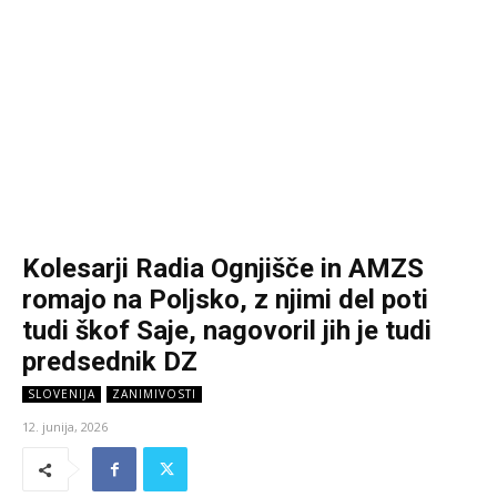
Kolesarji Radia Ognjišče in AMZS
romajo na Poljsko, z njimi del poti
tudi škof Saje, nagovoril jih je tudi
predsednik DZ
SLOVENIJA
ZANIMIVOSTI
12. junija, 2026