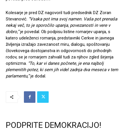
Kolesarje je pred DZ nagovoril tudi predsednik DZ Zoran
Stevanović.
“Vsaka pot ima svoj namen. Vaša pot prenaša
nekaj več, to je sporočilo upanja, povezanosti in vere v
dobro,”
je povedal. Ob podpisu listine romarjev upanja, s
katero udeleženci romanja, predstavniki Cerkve in javnega
življenja izražajo zavezanost miru, dialogu, spoštovanju
človekovega dostojanstva in odgovornosti do prihodnjih
rodov, se je romarjem zahvalil tudi za njihov zgled širjenja
optimizma.
“To, kar vi danes počnete, je ena najbolj
plemenitih potez, ki sem jih videl zadnja dva meseca v tem
parlamentu,”
je dodal.
PODPRITE DEMOKRACIJO!