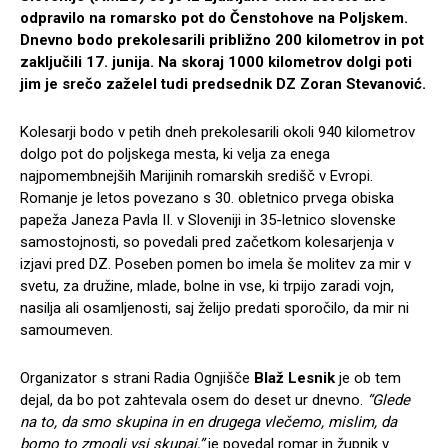
odpravilo na romarsko pot do Čenstohove na Poljskem.
Dnevno bodo prekolesarili približno 200 kilometrov in pot
zaključili 17. junija. Na skoraj 1000 kilometrov dolgi poti
jim je srečo zaželel tudi predsednik DZ Zoran Stevanović.
Kolesarji bodo v petih dneh prekolesarili okoli 940 kilometrov
dolgo pot do poljskega mesta, ki velja za enega
najpomembnejših Marijinih romarskih središč v Evropi.
Romanje je letos povezano s 30. obletnico prvega obiska
papeža Janeza Pavla II. v Sloveniji in 35-letnico slovenske
samostojnosti, so povedali pred začetkom kolesarjenja v
izjavi pred DZ. Poseben pomen bo imela še molitev za mir v
svetu, za družine, mlade, bolne in vse, ki trpijo zaradi vojn,
nasilja ali osamljenosti, saj želijo predati sporočilo, da mir ni
samoumeven.
Organizator s strani Radia Ognjišče
Blaž Lesnik
je ob tem
dejal, da bo pot zahtevala osem do deset ur dnevno.
“Glede
na to, da smo skupina in en drugega vlečemo, mislim, da
bomo to zmogli vsi skupaj,”
je povedal romar in župnik v