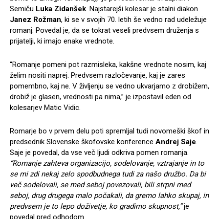
Semiču
Luka Zidanšek
. Najstarejši kolesar je stalni diakon
Janez Rožman
, ki se v svojih 70. letih še vedno rad udeležuje
romanj. Povedal je, da se tokrat veseli predvsem druženja s
prijatelji, ki imajo enake vrednote.
“Romanje pomeni pot razmisleka, kakšne vrednote nosim, kaj
želim nositi naprej. Predvsem razločevanje, kaj je zares
pomembno, kaj ne. V življenju se vedno ukvarjamo z drobižem,
drobiž je glasen, vrednosti pa nima,” je izpostavil eden od
kolesarjev Matic Vidic.
Romarje bo v prvem delu poti spremljal tudi novomeški škof in
predsednik Slovenske škofovske konference
Andrej Saje
.
Saje je povedal, da vse več ljudi odkriva pomen romanja.
“Romanje zahteva organizacijo, sodelovanje, vztrajanje in to
se mi zdi nekaj zelo spodbudnega tudi za našo družbo. Da bi
več sodelovali, se med seboj povezovali, bili strpni med
seboj, drug drugega malo počakali, da gremo lahko skupaj, in
predvsem je to lepo doživetje, ko gradimo skupnost,”
je
povedal pred odhodom.