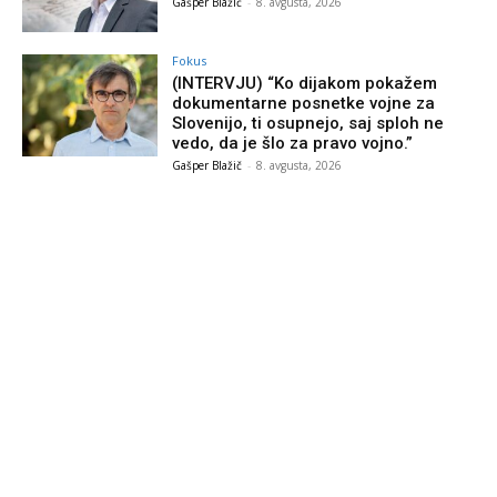
Gašper Blažič
-
8. avgusta, 2026
Fokus
(INTERVJU) “Ko dijakom pokažem
dokumentarne posnetke vojne za
Slovenijo, ti osupnejo, saj sploh ne
vedo, da je šlo za pravo vojno.”
Gašper Blažič
-
8. avgusta, 2026