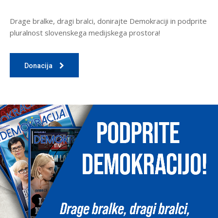
Drage bralke, dragi bralci, donirajte Demokraciji in podprite
pluralnost slovenskega medijskega prostora!
Donacija