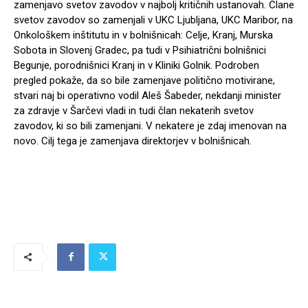
zamenjavo svetov zavodov v najbolj kritičnih ustanovah. Člane
svetov zavodov so zamenjali v UKC Ljubljana, UKC Maribor, na
Onkološkem inštitutu in v bolnišnicah: Celje, Kranj, Murska
Sobota in Slovenj Gradec, pa tudi v Psihiatrični bolnišnici
Begunje, porodnišnici Kranj in v Kliniki Golnik. Podroben
pregled pokaže, da so bile zamenjave politično motivirane,
stvari naj bi operativno vodil Aleš Šabeder, nekdanji minister
za zdravje v Šarčevi vladi in tudi član nekaterih svetov
zavodov, ki so bili zamenjani. V nekatere je zdaj imenovan na
novo. Cilj tega je zamenjava direktorjev v bolnišnicah.