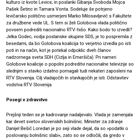
kulturo iz kvote Levice, in poslanki Gibanja Svoboda Mojca
Pašek Šetinc in Tamara Vonta. Sodeluje še potrjeno
levičarsko politično usmerjeni Marko Milosavljević s Fakultete
za družbene vede UL. S tem si želi Golobova vlada politično
povsem podrediti nacionalno RTV-hišo. Kako bodo to izvedli?
Jelka Godec, vodja poslanske skupine SDS, je to pospremila z
besedami, da bo Golobova koalicija to verjetno izvedla po isti
poti in na način, kot je potekal odpoklic dveh članov
nadzornega sveta SDH (Cizlja in Emeršiča). Pri nameri
Golobove koalicije o popolni podreditvi nacionalne televizije so
slednjim s stavko izdatno pomagali tudi nekateri zaposleni na
RTV Slovenija. Cilj vladajočih in stavkajočih je isti. Odstavitev
vodstva RTV Slovenija.
Posegi v zdravstvo
Prejšnji teden se je kadrovanje nadaljevalo. Vlada je zamenjala
kar devet svetov slovenskih bolnišnic. Minister za zdravje
Danijel Bešič Loredan je po seji vlade dejal, da so »podatki o
poslovanju bolnišnic slabi«, zato so se odločili, da gredo v