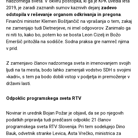
nadzornega sveta. V okviru postopka, ki ga je KPK uvedla leta
2019, je zaradi zaznanih sumov kaznivih dejanj
zadevo
odstopila v reševanje organom odkrivanja in pregona
.
Finančni minister Klemen Boštjančič na vprašanja o tem, zakaj
ne zamenjajo tudi Dietnerjeve, ni imel odgovorov. Zanimalo ga
ni niti to, kako bo, potem ko se bosta Leon Cizelj in Božo
Emeršič pritožila na sodišče. Sodna praksa gre namreč njima
v prid.
Z zamenjavo članov nadzornega sveta in imenovanjem svojih
ljudi na ta mesta, bodo lahko zamenjali vodstvo SDH s svojimi
»kadri«, s tem pa bodo dobili vstop v podjetja in premoženje v
državni lasti.
Odpoklic programskega sveta RTV
Novinar in urednik Bojan Požar je objavil, da se po njegovih
podatkih pripravlja tudi predčasni odpoklic 21 članov
programskega sveta RTV Slovenija. Pri tem sodelujejo Dino
Bauk, odvetnik stranke Levica, Asta Vrečko, ministrica za