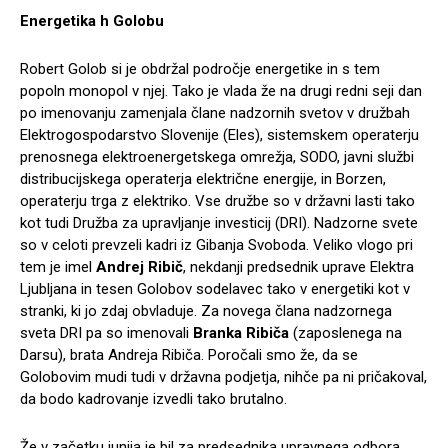
Energetika h Golobu
Robert Golob si je obdržal področje energetike in s tem
popoln monopol v njej. Tako je vlada že na drugi redni seji dan
po imenovanju zamenjala člane nadzornih svetov v družbah
Elektrogospodarstvo Slovenije (Eles), sistemskem operaterju
prenosnega elektroenergetskega omrežja, SODO, javni službi
distribucijskega operaterja električne energije, in Borzen,
operaterju trga z elektriko. Vse družbe so v državni lasti tako
kot tudi Družba za upravljanje investicij (DRI). Nadzorne svete
so v celoti prevzeli kadri iz Gibanja Svoboda. Veliko vlogo pri
tem je imel
Andrej Ribič
, nekdanji predsednik uprave Elektra
Ljubljana in tesen Golobov sodelavec tako v energetiki kot v
stranki, ki jo zdaj obvladuje. Za novega člana nadzornega
sveta DRI pa so imenovali
Branka Ribiča
(zaposlenega na
Darsu), brata Andreja Ribiča. Poročali smo že, da se
Golobovim mudi tudi v državna podjetja, nihče pa ni pričakoval,
da bodo kadrovanje izvedli tako brutalno.
Že v začetku junija je bil za predsednika upravnega odbora