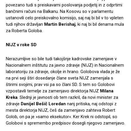
povezano tudi s preiskavami poslovanja podjetij in z odprtimi
bančnimi računi na Balkanu. Na Kosovu so v parlamentu
ustanovili celo preiskovalno komisijo, saj naj bi bil v to vpleten
tudi njihov državljan
Martin Berishaj
, ki naj bi bil denarna mula
za Roberta Goloba.
NIJZ v roke SD
Nerazumljive so bile tudi takojšnje kadrovske zamenjave v
Nacionalnem inštitutu za javno zdravje (NIJZ) in Nacionalnem
laboratoriju za zdravje, okolje in hrano. Golobova vlada je že
na prvi seji štiri dosedanje člane sveta NIJZ zamenjala s
štirimi svojimi, prav vsi pa so člani SD. S tem so Golobovi
vzpostavili temelje za zamenjavo direktorja NIJZ
Milana
Kreka
. Slednji je javnosti ob tem razkril, da novi minister za
zdravje
Danijel Bešič Loredan
nanj pritiska, naj odstopi z
mesta direktorja NIJZ, češ da zamenjavo zahteva Robert
Golob, on pa je »samo eksekutor«. Ker Krek ni odstopil, so
Golobovi s spremembo predpisov dosegli njegovo zamenjavo.