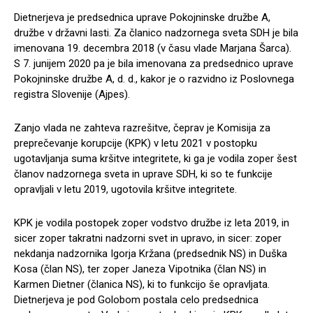
Dietnerjeva je predsednica uprave Pokojninske družbe A,
družbe v državni lasti. Za članico nadzornega sveta SDH je bila
imenovana 19. decembra 2018 (v času vlade Marjana Šarca).
S 7. junijem 2020 pa je bila imenovana za predsednico uprave
Pokojninske družbe A, d. d., kakor je o razvidno iz Poslovnega
registra Slovenije (Ajpes).
Zanjo vlada ne zahteva razrešitve, čeprav je Komisija za
preprečevanje korupcije (KPK) v letu 2021 v postopku
ugotavljanja suma kršitve integritete, ki ga je vodila zoper šest
članov nadzornega sveta in uprave SDH, ki so te funkcije
opravljali v letu 2019, ugotovila kršitve integritete.
KPK je vodila postopek zoper vodstvo družbe iz leta 2019, in
sicer zoper takratni nadzorni svet in upravo, in sicer: zoper
nekdanja nadzornika Igorja Kržana (predsednik NS) in Duška
Kosa (član NS), ter zoper Janeza Vipotnika (član NS) in
Karmen Dietner (članica NS), ki to funkcijo še opravljata.
Dietnerjeva je pod Golobom postala celo predsednica