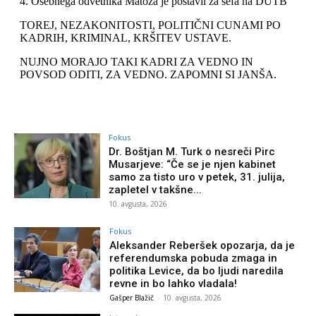
Fokus
Dr. Boštjan M. Turk o nesreči Pirc
Musarjeve: “Če se je njen kabinet
samo za tisto uro v petek, 31. julija,
zapletel v takšne...
10. avgusta, 2026
Fokus
Aleksander Reberšek opozarja, da je
referendumska pobuda zmaga in
politika Levice, da bo ljudi naredila
revne in bo lahko vladala!
Gašper Blažič
-
10. avgusta, 2026