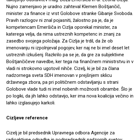
Nujno zamenjavo je uradno zahteval Klemen Boštjančič,
minister za finance iz vrst Golobove stranke Gibanje Svoboda.
Pravih razlogov ni znal pojasniti, žalostno pa je, da je
kompetencam Emeršiča in Cizlja oporekal minister, za
katerega velja, da nima ustreznih kompetenc in znanj za
zasedbo svojega položaja. Za Cizlja je trdil, da že ob
imenovanju ni izpolnjeval pogojev, ker naj ne bi imel deset let
ustreznih izkušenj. Razkrilo pa se je, da gre za subjektivne
Boštjančičeve navedbe, ker tega na finančnem ministrstvu in v
vladi ni strokovno ugotovil nihče. Cizelj, ki je bil za člana
nadzornega sveta SDH imenovan v prejšnjem sklicu
državnega zbora, pa pri političnem odstavljanju s strani
Golobove vlade tudi ni imel nobenih možnosti obrambe. Šlo je
po logiki, da jih lahko odstavijo, ker ima nova koalicija večino in
lahko izglasujejo karkoli.
Cizljeve reference
Cizelj je bil predsednik Upravnega odbora Agencije za
radioaktivne odpadke in podpredsednik nadzornih svetov