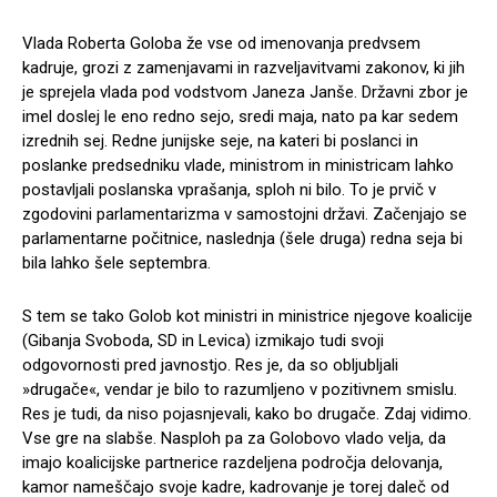
Vlada Roberta Goloba že vse od imenovanja predvsem
kadruje, grozi z zamenjavami in razveljavitvami zakonov, ki jih
je sprejela vlada pod vodstvom Janeza Janše. Državni zbor je
imel doslej le eno redno sejo, sredi maja, nato pa kar sedem
izrednih sej. Redne junijske seje, na kateri bi poslanci in
poslanke predsedniku vlade, ministrom in ministricam lahko
postavljali poslanska vprašanja, sploh ni bilo. To je prvič v
zgodovini parlamentarizma v samostojni državi. Začenjajo se
parlamentarne počitnice, naslednja (šele druga) redna seja bi
bila lahko šele septembra.
S tem se tako Golob kot ministri in ministrice njegove koalicije
(Gibanja Svoboda, SD in Levica) izmikajo tudi svoji
odgovornosti pred javnostjo. Res je, da so obljubljali
»drugače«, vendar je bilo to razumljeno v pozitivnem smislu.
Res je tudi, da niso pojasnjevali, kako bo drugače. Zdaj vidimo.
Vse gre na slabše. Nasploh pa za Golobovo vlado velja, da
imajo koalicijske partnerice razdeljena področja delovanja,
kamor nameščajo svoje kadre, kadrovanje je torej daleč od