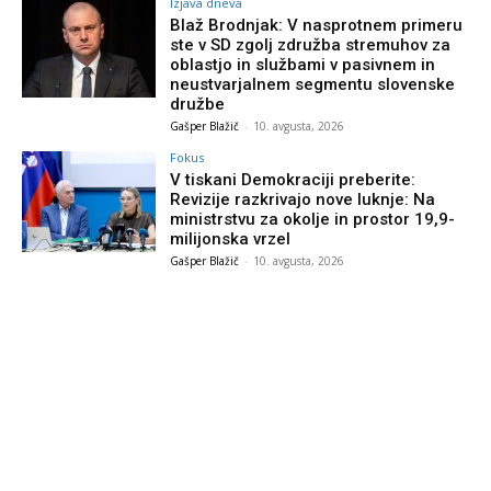
Izjava dneva
Blaž Brodnjak: V nasprotnem primeru
ste v SD zgolj združba stremuhov za
oblastjo in službami v pasivnem in
neustvarjalnem segmentu slovenske
družbe
Gašper Blažič
-
10. avgusta, 2026
Fokus
V tiskani Demokraciji preberite:
Revizije razkrivajo nove luknje: Na
ministrstvu za okolje in prostor 19,9-
milijonska vrzel
Gašper Blažič
-
10. avgusta, 2026