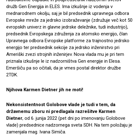
družb Gen Energija in ELES. Ima izkušnje iz vodenja v
mednarodnem okolju, saj je bil predsednik upravnega odbora
Evropske mreže za jedrsko izobraževanje (združuje več kot 50
evropskih univerz in glavne jedrske deležnike, tudi industrijo),
predsednik Evropskega združenja za atomsko energijo, član
Upravnega odbora Evropske platforme za trajnostno jedrsko
energijo ter predsednik sekcije za jedrsko inženirstvo pri
Ameriški zvezi strojnih inženirjev. Nova vlada mu je pri tem
priznala izkušnje le iz nadzorništva Gen energije in Elesa.
Emeršiču pa so očitali, da je vmes postal direktor družbe
2TDK.
Njihova Karmen Dietner jih ne moti!
Nekonsistentnost Golobove vlade je tudi v tem, da
državnemu zboru ni predlagala razrešitve Karmen
Dietner
, od 6. junija 2022 (pet dni po imenovanju Golobove
vlade) predsednice nadzornega sveta SDH. Na tem položaju je
zamenjala mag. Ivana Simiča.