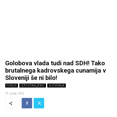
Golobova vlada tudi nad SDH! Tako
brutalnega kadrovskega cunamija v
Sloveniji še ni bilo!
FOKUS
IZPOSTAVLJENO
SLOVENIJA
10. julija, 2022