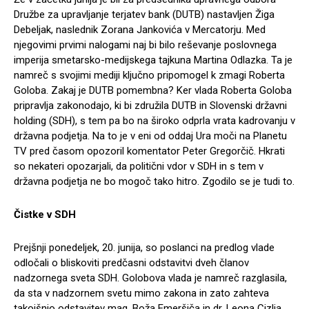
Družbe za upravljanje terjatev bank (DUTB) nastavljen Žiga
Debeljak, naslednik Zorana Jankovića v Mercatorju. Med
njegovimi prvimi nalogami naj bi bilo reševanje poslovnega
imperija smetarsko-medijskega tajkuna Martina Odlazka. Ta je
namreč s svojimi mediji ključno pripomogel k zmagi Roberta
Goloba. Zakaj je DUTB pomembna? Ker vlada Roberta Goloba
pripravlja zakonodajo, ki bi združila DUTB in Slovenski državni
holding (SDH), s tem pa bo na široko odprla vrata kadrovanju v
državna podjetja. Na to je v eni od oddaj Ura moči na Planetu
TV pred časom opozoril komentator Peter Gregorčič. Hkrati
so nekateri opozarjali, da politični vdor v SDH in s tem v
državna podjetja ne bo mogoč tako hitro. Zgodilo se je tudi to.
Čistke v SDH
Prejšnji ponedeljek, 20. junija, so poslanci na predlog vlade
odločali o bliskoviti predčasni odstavitvi dveh članov
nadzornega sveta SDH. Golobova vlada je namreč razglasila,
da sta v nadzornem svetu mimo zakona in zato zahteva
takojšnjo odstavitev mag. Boža Emeršiča in dr. Leona Cizlja.