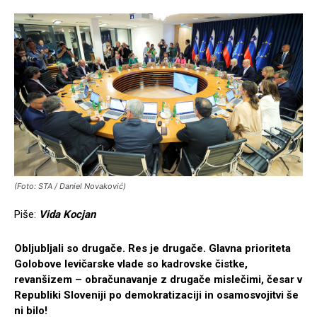
(Foto: STA / Daniel Novaković)
Piše:
Vida Kocjan
Obljubljali so drugače. Res je drugače. Glavna prioriteta
Golobove levičarske vlade so kadrovske čistke,
revanšizem – obračunavanje z drugače mislečimi, česar v
Republiki Sloveniji po demokratizaciji in osamosvojitvi še
ni bilo!