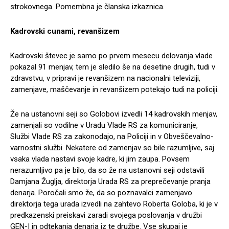
strokovnega. Pomembna je članska izkaznica.
Kadrovski cunami, revanšizem
Kadrovski števec je samo po prvem mesecu delovanja vlade
pokazal 91 menjav, tem je sledilo še na desetine drugih, tudi v
zdravstvu, v pripravi je revanšizem na nacionalni televiziji,
zamenjave, maščevanje in revanšizem potekajo tudi na policiji.
Že na ustanovni seji so Golobovi izvedli 14 kadrovskih menjav,
zamenjali so vodilne v Uradu Vlade RS za komuniciranje,
Službi Vlade RS za zakonodajo, na Policiji in v Obveščevalno-
varnostni službi. Nekatere od zamenjav so bile razumljive, saj
vsaka vlada nastavi svoje kadre, ki jim zaupa. Povsem
nerazumljivo pa je bilo, da so že na ustanovni seji odstavili
Damjana Žuglja, direktorja Urada RS za preprečevanje pranja
denarja. Poročali smo že, da so poznavalci zamenjavo
direktorja tega urada izvedli na zahtevo Roberta Goloba, ki je v
predkazenski preiskavi zaradi svojega poslovanja v družbi
GEN-I in odtekanja denarja iz te družbe. Vse skupaj je