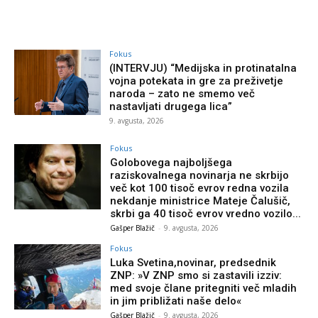
Fokus
(INTERVJU) “Medijska in protinatalna
vojna potekata in gre za preživetje
naroda – zato ne smemo več
nastavljati drugega lica”
9. avgusta, 2026
Fokus
Golobovega najboljšega
raziskovalnega novinarja ne skrbijo
več kot 100 tisoč evrov redna vozila
nekdanje ministrice Mateje Čalušič,
skrbi ga 40 tisoč evrov vredno vozilo...
Gašper Blažič
-
9. avgusta, 2026
Fokus
Luka Svetina,novinar, predsednik
ZNP: »V ZNP smo si zastavili izziv:
med svoje člane pritegniti več mladih
in jim približati naše delo«
Gašper Blažič
-
9. avgusta, 2026