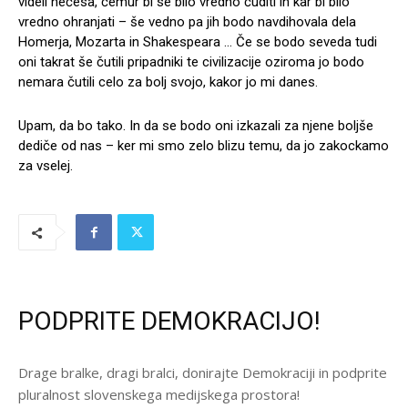
videli nečesa, čemur bi se bilo vredno čuditi in kar bi bilo
vredno ohranjati – še vedno pa jih bodo navdihovala dela
Homerja, Mozarta in Shakespeara … Če se bodo seveda tudi
oni takrat še čutili pripadniki te civilizacije oziroma jo bodo
nemara čutili celo za bolj svojo, kakor jo mi danes.
Upam, da bo tako. In da se bodo oni izkazali za njene boljše
dediče od nas – ker mi smo zelo blizu temu, da jo zakockamo
za vselej.
PODPRITE DEMOKRACIJO!
Drage bralke, dragi bralci, donirajte Demokraciji in podprite
pluralnost slovenskega medijskega prostora!