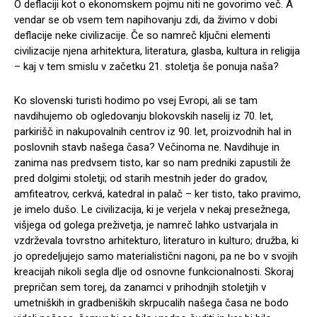
O deflaciji kot o ekonomskem pojmu niti ne govorimo več. A
vendar se ob vsem tem napihovanju zdi, da živimo v dobi
deflacije neke civilizacije. Če so namreč ključni elementi
civilizacije njena arhitektura, literatura, glasba, kultura in religija
– kaj v tem smislu v začetku 21. stoletja še ponuja naša?
Ko slovenski turisti hodimo po vsej Evropi, ali se tam
navdihujemo ob ogledovanju blokovskih naselij iz 70. let,
parkirišč in nakupovalnih centrov iz 90. let, proizvodnih hal in
poslovnih stavb našega časa? Večinoma ne. Navdihuje in
zanima nas predvsem tisto, kar so nam predniki zapustili že
pred dolgimi stoletji; od starih mestnih jeder do gradov,
amfiteatrov, cerkvá, katedral in palač – ker tisto, tako pravimo,
je imelo dušo. Le civilizacija, ki je verjela v nekaj presežnega,
višjega od golega preživetja, je namreč lahko ustvarjala in
vzdrževala tovrstno arhitekturo, literaturo in kulturo; družba, ki
jo opredeljujejo samo materialistični nagoni, pa ne bo v svojih
kreacijah nikoli segla dlje od osnovne funkcionalnosti. Skoraj
prepričan sem torej, da zanamci v prihodnjih stoletjih v
umetniških in gradbeniških skrpucalih našega časa ne bodo