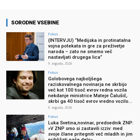
SORODNE VSEBINE
Fokus
(INTERVJU) “Medijska in protinatalna
vojna potekata in gre za preživetje
naroda – zato ne smemo več
nastavljati drugega lica”
9. avgusta, 2026
Fokus
Golobovega najboljšega
raziskovalnega novinarja ne skrbijo
več kot 100 tisoč evrov redna vozila
nekdanje ministrice Mateje Čalušič,
skrbi ga 40 tisoč evrov vredno vozilo...
9. avgusta, 2026
Fokus
Luka Svetina,novinar, predsednik ZNP:
»V ZNP smo si zastavili izziv: med
svoje člane pritegniti več mladih in jim
približati naše delo«