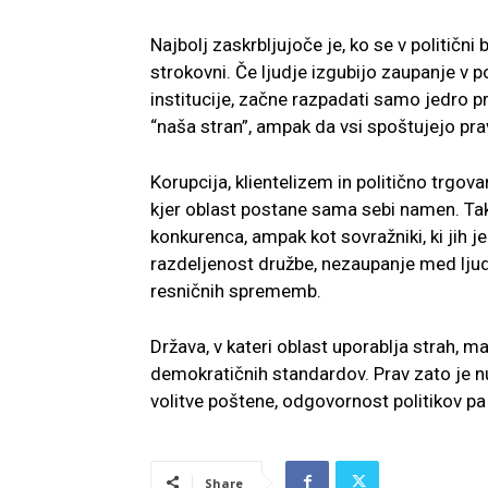
Najbolj zaskrbljujoče je, ko se v politični 
strokovni. Če ljudje izgubijo zaupanje v p
institucije, začne razpadati samo jedro
“naša stran”, ampak da vsi spoštujejo pravi
Korupcija, klientelizem in politično trgo
kjer oblast postane sama sebi namen. Takr
konkurenca, ampak kot sovražniki, ki jih j
razdeljenost družbe, nezaupanje med ljud
resničnih sprememb.
Država, v kateri oblast uporablja strah, m
demokratičnih standardov. Prav zato je nu
volitve poštene, odgovornost politikov pa
Share