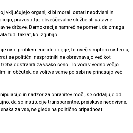
boj vključujejo organi, ki bi morali ostati neodvisni in
olicijo, pravosodje, obveščevalne službe ali ustavne
 pravne države. Demokracija namreč ne pomeni, da zmaga
la tudi takrat, ko izgubijo.
vanje niso problem ene ideologije, temveč simptom sistema,
at se politični nasprotniki ne obravnavajo več kot
e treba odstraniti za vsako ceno. To vodi v vedno večjo
mi in občutek, da volitve same po sebi ne prinašajo več
anipulacijo in nadzor za ohranitev moči, se oddaljuje od
jno, da so institucije transparentne, preiskave neodvisne,
 enaka za vse, ne glede na politično pripadnost.