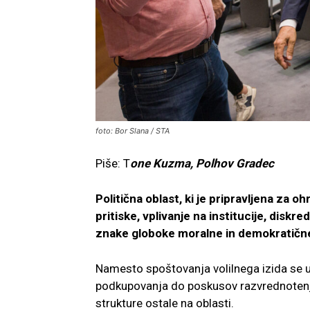
foto: Bor Slana / STA
Piše: T
one Kuzma, Polhov Gradec
Politična oblast, ki je pripravljena za 
pritiske, vplivanje na institucije, disk
znake globoke moralne in demokratične
Namesto spoštovanja volilnega izida se ust
podkupovanja do poskusov razvrednotenja 
strukture ostale na oblasti.