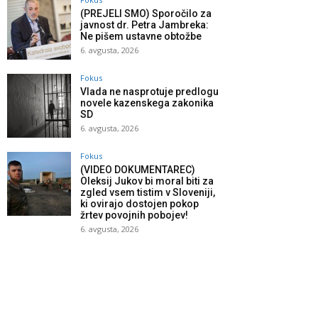
(PREJELI SMO) Sporočilo za
javnost dr. Petra Jambreka:
Ne pišem ustavne obtožbe
6. avgusta, 2026
Fokus
Vlada ne nasprotuje predlogu
novele kazenskega zakonika
SD
6. avgusta, 2026
Fokus
(VIDEO DOKUMENTAREC)
Oleksij Jukov bi moral biti za
zgled vsem tistim v Sloveniji,
ki ovirajo dostojen pokop
žrtev povojnih pobojev!
6. avgusta, 2026