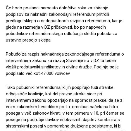
Če bodo poslanci namesto določitve roka za zbiranje
podpisov za naknadni zakonodajni referendum pritrdili
predlogu sklepa o nedopustnosti razpisa referenduma, kar je
glede na razmerja v DZ pričakovati, bo po napovedih
pobudnikov referendumskega odločanja sledila pobuda za
ustavno presojo sklepa.
Pobudo za razpis naknadnega zakonodajnega referenduma o
interventnem zakonu za razvoj Slovenije so v DZ ta teden
vložili predstavniki sindikatov in civilne družbe. Pod njo se je
podpisalo več kot 47.000 volivcev.
Tako pobudniki referenduma, ki jih podpirajo tudi stranke
odhajajoče koalicije, kot del pravne stroke sicer pri
interventnem zakonu opozarjajo na spornost prakse, da se z
enim zakonskim besedilom po t. i. omnibus načelu na hitro
posega v več zakonov hkrati, v tem primeru v 10, pri čemer se
posege na področje davkov in obveznih dajatev kombinira s
sistemskimi posegi v pomembne družbene podsisteme, ki bi