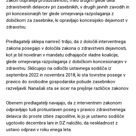
zakon odpravlja protiustavnost, med drugim glede dela
zdravstvenih delavcev pri zasebnikih, v drugih javnih zavodih in
pri koncesionarjih ter glede omejevanja razpolaganja z
dobičkom za zasebnike, ki opravljajo koncesijsko dejavnost v
zdravstvu.
Predlagatelji sklepa namreč trdijo, da z določili interventnega
zakona posegajo v določila zakona o zdravstveni dejavnosti,
kot je bil noveliran v mandatu odhajajoče vladne koalicije,
glede omejevanja razpolaganja z dobičkom koncesionarjev v
zdravstvu. Sklicujejo na odločbi ustavnega sodišča iz
septembra 2022 in novembra 2018, ki sta tovrstne posege v
pravico do svobodne gospodarske pobude zasebnikov
razveljavili. Nanašali sta se sicer na prejšnje različice zakonov.
Obenem predlagatelji navajajo, da z interventnim zakonom
odpravljajo tudi protiustaven poseg v pravico zdravstvenega
delavca do proste izbire zaposlitve, ki jo je ustavno sodišče
ugotovilo decembra lani in DZ naložilo, da neskladnost z
ustavo odpravi v roku enega leta.