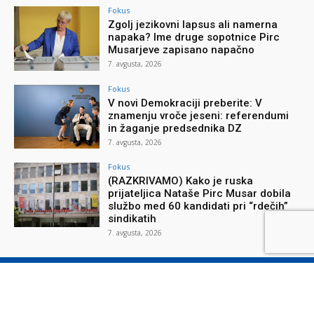
Fokus
Zgolj jezikovni lapsus ali namerna
napaka? Ime druge sopotnice Pirc
Musarjeve zapisano napačno
7. avgusta, 2026
Fokus
V novi Demokraciji preberite: V
znamenju vroče jeseni: referendumi
in žaganje predsednika DZ
7. avgusta, 2026
Fokus
(RAZKRIVAMO) Kako je ruska
prijateljica Nataše Pirc Musar dobila
službo med 60 kandidati pri “rdečih”
sindikatih
7. avgusta, 2026
O reviji
O podjetju
Splošni pogoji
Varstvo osebnih podatkov
Piškotki
Stik z nami
Oglaševanje
Naročilnica
Donacije
© Nova obzorja d.o.o., 2026