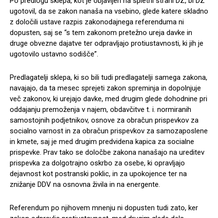
Po predlogu sklepa, kot je objavljen na spletni strani DZ, bi DZ
ugotovil, da se zakon nanaša na vsebino, glede katere skladno
z določili ustave razpis zakonodajnega referenduma ni
dopusten, saj se “s tem zakonom pretežno ureja davke in
druge obvezne dajatve ter odpravljajo protiustavnosti, ki jih je
ugotovilo ustavno sodišče”.
Predlagatelji sklepa, ki so bili tudi predlagatelji samega zakona,
navajajo, da ta mesec sprejeti zakon spreminja in dopolnjuje
več zakonov, ki urejajo davke, med drugim glede dohodnine pri
oddajanju premoženja v najem, obdavčitve t. i. normiranih
samostojnih podjetnikov, osnove za obračun prispevkov za
socialno varnost in za obračun prispevkov za samozaposlene
in kmete, saj je med drugim predvidena kapica za socialne
prispevke. Prav tako se določbe zakona nanašajo na ureditev
prispevka za dolgotrajno oskrbo za osebe, ki opravljajo
dejavnost kot postranski poklic, in za upokojence ter na
znižanje DDV na osnovna živila in na energente.
Referendum po njihovem mnenju ni dopusten tudi zato, ker