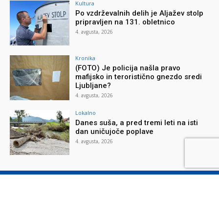
Kultura
Po vzdrževalnih delih je Aljažev stolp
pripravljen na 131. obletnico
4. avgusta, 2026
Kronika
(FOTO) Je policija našla pravo
mafijsko in teroristično gnezdo sredi
Ljubljane?
4. avgusta, 2026
Lokalno
Danes suša, a pred tremi leti na isti
dan uničujoče poplave
4. avgusta, 2026
O reviji
O podjetju
Splošni pogoji
Varstvo osebnih podatkov
Piškotki
Stik z nami
Oglaševanje
Naročilnica
Donacije
© Nova obzorja d.o.o., 2026