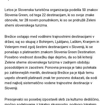
Letos je Slovenska turistična organizacija podelila 50 znakov
Slovenia Green, od tega 22 destinacijam, ki so svoje znake
obnovile, ter 28 novim ponudnikom, ki so se pridružili Zeleni
shemi slovenskega turizma.
Brežice ostajajo med vodilnimi trajnostnimi destinacijami v
državi, saj so skupaj z Bohinjem, Ljubljano, Laškim, Kranjem in
Velenjem med zgolj šestimi destinacijami v Sloveniji, ki se
ponašajo s platinastim znakom Slovenia Green Destination.
Posebno vrednost dosežku daje dejstvo, da so bili kriteriji
Zelene sheme slovenskega turizma v zadnjem obdobju
posodobljeni in zaostreni. Ponovna presoja je tako potekala
po zahtevnejših merilih, destinaciji Brežice pa je kljub temu
uspelo ohraniti platinasti znak ter ponovno dokazati, da sodi
med najbolj sistematično vodene trajnostne destinacije v
Sloveniji.
Presojevalci so posebej izpostavili skrb za kulturno dediščino,
močno sodelovanje z lokalno skupnostjo, podporo lokalnim