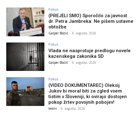
Fokus
(PREJELI SMO) Sporočilo za javnost
dr. Petra Jambreka: Ne pišem ustavne
obtožbe
Gašper Blažič
-
6. avgusta, 2026
Fokus
Vlada ne nasprotuje predlogu novele
kazenskega zakonika SD
Gašper Blažič
-
6. avgusta, 2026
Fokus
(VIDEO DOKUMENTAREC) Oleksij
Jukov bi moral biti za zgled vsem
tistim v Sloveniji, ki ovirajo dostojen
pokop žrtev povojnih pobojev!
testni
-
6. avgusta, 2026