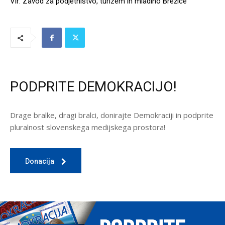
Vir: Zavod za podjetništvo, turizem in mladino Brežice
PODPRITE DEMOKRACIJO!
Drage bralke, dragi bralci, donirajte Demokraciji in podprite
pluralnost slovenskega medijskega prostora!
Donacija