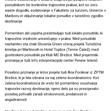
ponudnikom ter konkretne trajnostne prakse, kot so zero
waste dogodki, sodelovanje s Fakulteto za turizem, Univerze v
Mariboru in vključevanje lokalne ponudbe v turistično zgodbo
destinacije.
Pomemben del uspeha predstavljajo tudi lokalni ponudniki, ki
trajnostne vrednote uresničujejo v praksi. Med ponudniki
nastanitev sta znak Slovenia Green včeraj prejela Turistična
kmetija pri Martinovih in Hotel Toplice (Terme Čatež), med
gostinskimi ponudniki pa Klub MC Brežice. Med prejemniki
priznanja je tudi Info interpretacijski center Penine Istenič.
Posebno priznanje je letos prejela tudi Ana Ponikvar iz ZPTM
Brežice, ki je bila izbrana za naj zeleno koordinatorico. Kot
zelena koordinatorica že vrsto let pomembno soustvarja
trajnostni razvoj destinacije, njeno delo pa so presojevalci
posebej pohvalili zaradi strokovnosti, predanosti in
angažiranosti.