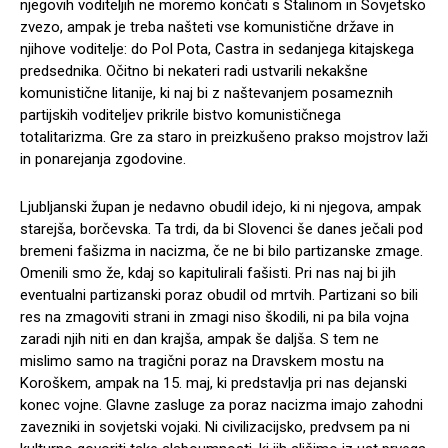
njegovih voditeljih ne moremo končati s Stalinom in Sovjetsko
zvezo, ampak je treba našteti vse komunistične države in
njihove voditelje: do Pol Pota, Castra in sedanjega kitajskega
predsednika. Očitno bi nekateri radi ustvarili nekakšne
komunistične litanije, ki naj bi z naštevanjem posameznih
partijskih voditeljev prikrile bistvo komunističnega
totalitarizma. Gre za staro in preizkušeno prakso mojstrov laži
in ponarejanja zgodovine.
Ljubljanski župan je nedavno obudil idejo, ki ni njegova, ampak
starejša, borčevska. Ta trdi, da bi Slovenci še danes ječali pod
bremeni fašizma in nacizma, če ne bi bilo partizanske zmage.
Omenili smo že, kdaj so kapitulirali fašisti. Pri nas naj bi jih
eventualni partizanski poraz obudil od mrtvih. Partizani so bili
res na zmagoviti strani in zmagi niso škodili, ni pa bila vojna
zaradi njih niti en dan krajša, ampak še daljša. S tem ne
mislimo samo na tragični poraz na Dravskem mostu na
Koroškem, ampak na 15. maj, ki predstavlja pri nas dejanski
konec vojne. Glavne zasluge za poraz nacizma imajo zahodni
zavezniki in sovjetski vojaki. Ni civilizacijsko, predvsem pa ni