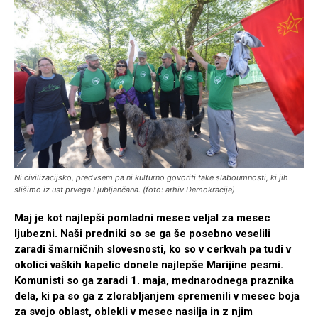
Ni civilizacijsko, predvsem pa ni kulturno govoriti take slaboumnosti, ki jih
slišimo iz ust prvega Ljubljančana. (foto: arhiv Demokracije)
Maj je kot najlepši pomladni mesec veljal za mesec
ljubezni. Naši predniki so se ga še posebno veselili
zaradi šmarničnih slovesnosti, ko so v cerkvah pa tudi v
okolici vaških kapelic donele najlepše Marijine pesmi.
Komunisti so ga zaradi 1. maja, mednarodnega praznika
dela, ki pa so ga z zlorabljanjem spremenili v mesec boja
za svojo oblast, oblekli v mesec nasilja in z njim