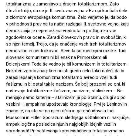
totalitarizmu z zamenjavo z drugim totalitarizmom. Zato
številni trdijo, da se je II. svetovna vojna v Evropi končala šele
z zlomom evropskega komunizma. Zelo verjetno je, da bodo
v prihodnosti prav na ta način razlagali II. svetovno vojno, kajti
demokracija je nepresežena vrednota in podlaga za vse
zgodovinske ocene. Zaradi človekovih pravic in svoboščin, ki
so njen temelj. Trdijo, da je enačenje vseh treh totalitarizmov
nemoralno in nestrokovno. Seveda so med njimi razlike. Tudi
slovenski komunizem ni bil enak na Primorskem ali
Dolenjskem! Toda še vedno je bil komunizem in totalitarizem.
Nekateri zgodovinarji komunisti gredo celo tako daleč, da bi
zaradi lepšanja komunizma totalitarno avreolo vzeli tudi
fašizmu in bi ostal tak le nacizem. Še bolj prozorni so oni, ki
naštevajo totalitarizme: fašizem, nacizem, stalinizem … Ne
menjajo samo kriterija – stalinizem je po Stalinu, drugi so po
vsebini −, ampak ne upoštevajo kronologije. Prvi je Leninov in
znano je, da sta se na njem učila in ga občudovala tudi
Mussolini in Hitler. Sporazum slednjega s Stalinom ni naključje,
ampak logična posledica njunih najglobljih idejnih vezi in
sorodnosti! Pri naštevanju komunističnega totalitarizma po