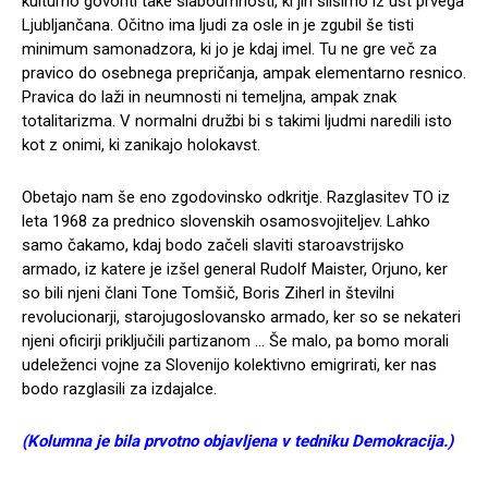
kulturno govoriti take slaboumnosti, ki jih slišimo iz ust prvega
Ljubljančana. Očitno ima ljudi za osle in je zgubil še tisti
minimum samonadzora, ki jo je kdaj imel. Tu ne gre več za
pravico do osebnega prepričanja, ampak elementarno resnico.
Pravica do laži in neumnosti ni temeljna, ampak znak
totalitarizma. V normalni družbi bi s takimi ljudmi naredili isto
kot z onimi, ki zanikajo holokavst.
Obetajo nam še eno zgodovinsko odkritje. Razglasitev TO iz
leta 1968 za prednico slovenskih osamosvojiteljev. Lahko
samo čakamo, kdaj bodo začeli slaviti staroavstrijsko
armado, iz katere je izšel general Rudolf Maister, Orjuno, ker
so bili njeni člani Tone Tomšič, Boris Ziherl in številni
revolucionarji, starojugoslovansko armado, ker so se nekateri
njeni oficirji priključili partizanom … Še malo, pa bomo morali
udeleženci vojne za Slovenijo kolektivno emigrirati, ker nas
bodo razglasili za izdajalce.
(Kolumna je bila prvotno objavljena v tedniku Demokracija.)