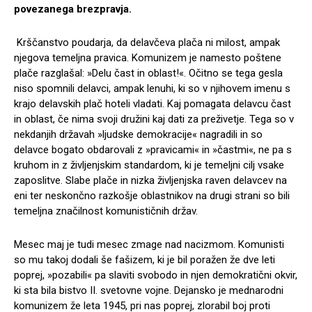
povezanega brezpravja.
Krščanstvo poudarja, da delavčeva plača ni milost, ampak
njegova temeljna pravica. Komunizem je namesto poštene
plače razglašal: »Delu čast in oblast!«. Očitno se tega gesla
niso spomnili delavci, ampak lenuhi, ki so v njihovem imenu s
krajo delavskih plač hoteli vladati. Kaj pomagata delavcu čast
in oblast, če nima svoji družini kaj dati za preživetje. Tega so v
nekdanjih državah »ljudske demokracije« nagradili in so
delavce bogato obdarovali z »pravicami« in »častmi«, ne pa s
kruhom in z življenjskim standardom, ki je temeljni cilj vsake
zaposlitve. Slabe plače in nizka življenjska raven delavcev na
eni ter neskončno razkošje oblastnikov na drugi strani so bili
temeljna značilnost komunističnih držav.
Mesec maj je tudi mesec zmage nad nacizmom. Komunisti
so mu takoj dodali še fašizem, ki je bil poražen že dve leti
poprej, »pozabili« pa slaviti svobodo in njen demokratični okvir,
ki sta bila bistvo II. svetovne vojne. Dejansko je mednarodni
komunizem že leta 1945, pri nas poprej, zlorabil boj proti