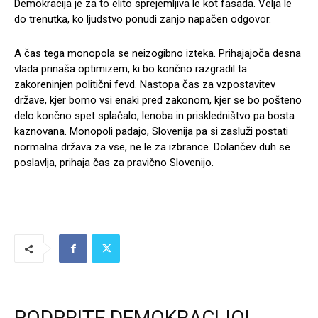
Demokracija je za to elito sprejemljiva le kot fasada. Velja le
do trenutka, ko ljudstvo ponudi zanjo napačen odgovor.
A čas tega monopola se neizogibno izteka. Prihajajoča desna
vlada prinaša optimizem, ki bo končno razgradil ta
zakoreninjen politični fevd. Nastopa čas za vzpostavitev
države, kjer bomo vsi enaki pred zakonom, kjer se bo pošteno
delo končno spet splačalo, lenoba in priskledništvo pa bosta
kaznovana. Monopoli padajo, Slovenija pa si zasluži postati
normalna država za vse, ne le za izbrance. Dolančev duh se
poslavlja, prihaja čas za pravično Slovenijo.
PODPRITE DEMOKRACIJO!