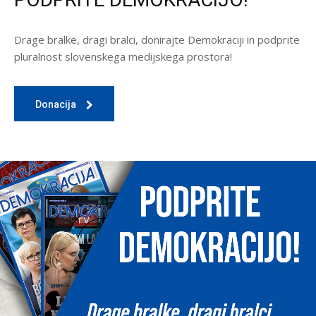
Drage bralke, dragi bralci, donirajte Demokraciji in podprite
pluralnost slovenskega medijskega prostora!
Donacija