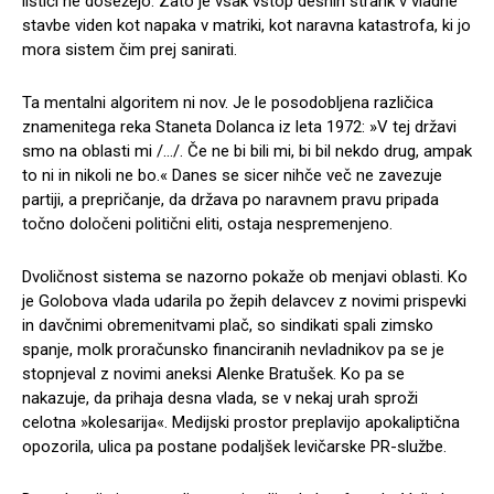
lističi ne dosežejo. Zato je vsak vstop desnih strank v vladne
stavbe viden kot napaka v matriki, kot naravna katastrofa, ki jo
mora sistem čim prej sanirati.
Ta mentalni algoritem ni nov. Je le posodobljena različica
znamenitega reka Staneta Dolanca iz leta 1972: »V tej državi
smo na oblasti mi /…/. Če ne bi bili mi, bi bil nekdo drug, ampak
to ni in nikoli ne bo.« Danes se sicer nihče več ne zavezuje
partiji, a prepričanje, da država po naravnem pravu pripada
točno določeni politični eliti, ostaja nespremenjeno.
Dvoličnost sistema se nazorno pokaže ob menjavi oblasti. Ko
je Golobova vlada udarila po žepih delavcev z novimi prispevki
in davčnimi obremenitvami plač, so sindikati spali zimsko
spanje, molk proračunsko financiranih nevladnikov pa se je
stopnjeval z novimi aneksi Alenke Bratušek. Ko pa se
nakazuje, da prihaja desna vlada, se v nekaj urah sproži
celotna »kolesarija«. Medijski prostor preplavijo apokaliptična
opozorila, ulica pa postane podaljšek levičarske PR-službe.