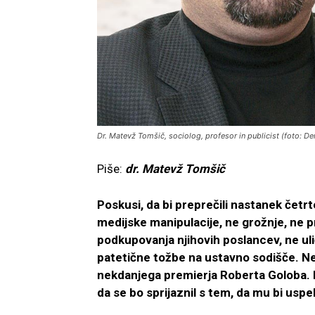
Dr. Matevž Tomšič, sociolog, profesor in publicist (foto: D
Piše:
dr. Matevž Tomšič
Poskusi, da bi preprečili nastanek četrt
medijske manipulacije, ne grožnje, ne p
podkupovanja njihovih poslancev, ne uli
patetične tožbe na ustavno sodišče. Ne
nekdanjega premierja Roberta Goloba. Kd
da se bo sprijaznil s tem, da mu bi usp