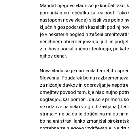
Mandat njegove vlade se je končal tako, 
pomankanjem občutka za realnost. Tako smo
nastopom nove vlade) slišali vse polno hva
ključnih gospodarskih kazalcih pod njihov
je v nekaterih pogledih začela prehitevati
nenehnem obremenjevanju ljudi in podjetij
z njihovo socialistično ideologijo, po kate
njihov denar.
Nova vlada se je namenila temeljito sprem
Slovenija. Poudarek bo na razbremenjeva
za nižanje davkov in odpravljanje nepotreb
omejitev povsod tam, kje niso nujno pot
soglasje«, kar pomeni, da se v primeru, ko
ne odzove na neko vlogo državljana (deni
strinja – ne pa da je dotični na milost in
bo na eni strani lahko zmanjšal birokrats
potrebna za njegovo vzdrževanje. Na drug