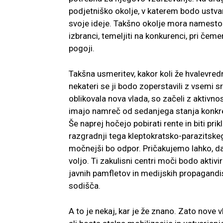
podjetniško okolje, v katerem bodo ustvar
svoje ideje. Takšno okolje mora namesto n
izbranci, temeljiti na konkurenci, pri čem
pogoji.
Takšna usmeritev, kakor koli že hvalevred
nekateri se ji bodo zoperstavili z vsemi s
oblikovala nova vlada, so začeli z aktivno
imajo namreč od sedanjega stanja konkretn
Še naprej hočejo pobirati rente in biti pri
razgradnji tega kleptokratsko-parazitskeg
močnejši bo odpor. Pričakujemo lahko, da b
voljo. Ti zakulisni centri moči bodo aktivi
javnih pamfletov in medijskih propagandi
sodišča.
A to je nekaj, kar je že znano. Zato nove 