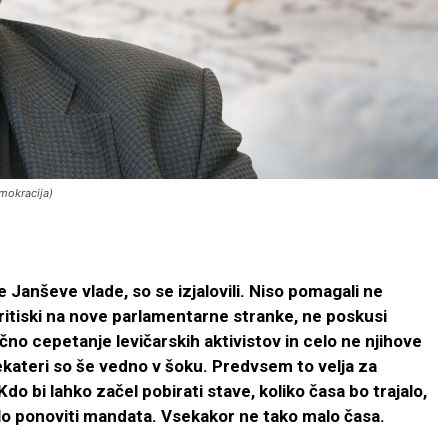
emokracija)
e Janševe vlade, so se izjalovili. Niso pomagali ne
ritiski na nove parlamentarne stranke, ne poskusi
čno cepetanje levičarskih aktivistov in celo ne njihove
kateri so še vedno v šoku. Predvsem to velja za
o bi lahko začel pobirati stave, koliko časa bo trajalo,
elo ponoviti mandata. Vsekakor ne tako malo časa.