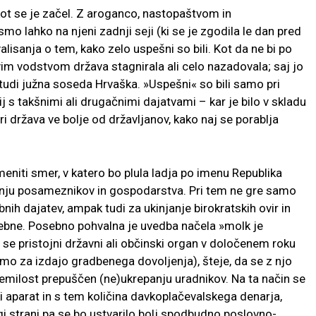
kot se je začel. Z aroganco, nastopaštvom in
 lahko na njeni zadnji seji (ki se je zgodila le dan pred
lisanja o tem, kako zelo uspešni so bili. Kot da ne bi po
im vodstvom država stagnirala ali celo nazadovala; saj jo
 tudi južna soseda Hrvaška. »Uspešni« so bili samo pri
 s takšnimi ali drugačnimi dajatvami – kar je bilo v skladu
ri država ve bolje od državljanov, kako naj se porablja
eniti smer, v katero bo plula ladja po imenu Republika
nju posameznikov in gospodarstva. Pri tem ne gre samo
nih dajatev, ampak tudi za ukinjanje birokratskih ovir in
rebne. Posebno pohvalna je uvedba načela »molk je
 se pristojni državni ali občinski organ v določenem roku
mo za izdajo gradbenega dovoljenja), šteje, da se z njo
 nemilost prepuščen (ne)ukrepanju uradnikov. Na ta način se
ki aparat in s tem količina davkoplačevalskega denarja,
i strani pa se bo ustvarilo bolj spodbudno poslovno-