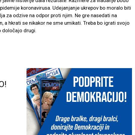
je javne histerije dala rezultate. Razmere za vladanje bodo
epidemije koronavirusa. Udejanjanje ukrepov bo moralo biti
ja za odzive na odpor proti njim. Ne gre nasedati na
n, a hkrati se nikakor ne sme umikati. Treba bo igrati svojo
o določajo drugi.
O!