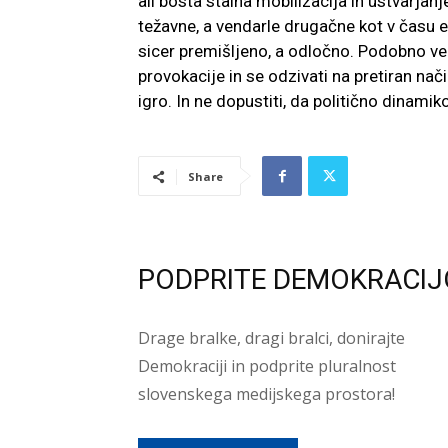
ali bosta stalna mobilizacija in ustvarjan
težavne, a vendarle drugačne kot v času 
sicer premišljeno, a odločno. Podobno vel
provokacije in se odzivati na pretiran nači
igro. In ne dopustiti, da politično dinamik
Share
PODPRITE DEMOKRACIJ
Drage bralke, dragi bralci, donirajte
Demokraciji in podprite pluralnost
slovenskega medijskega prostora!