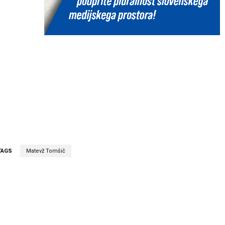
TAGS
Matevž Tomšič