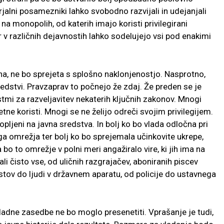
jalni posamezniki lahko svobodno razvijali in udejanjali
a monopolih, od katerih imajo koristi privilegirani
er v različnih dejavnostih lahko sodelujejo vsi pod enakimi
na, ne bo sprejeta s splošno naklonjenostjo. Nasprotno,
redstvi. Pravzaprav to počnejo že zdaj. Že preden se je
stmi za razveljavitev nekaterih ključnih zakonov. Mnogi
e koristi. Mnogi se ne želijo odreči svojim privilegijem.
klopljeni na javna sredstva. In bolj ko bo vlada odločna pri
a omrežja ter bolj ko bo sprejemala učinkovite ukrepe,
o to omrežje v polni meri angažiralo vire, ki jih ima na
rali čisto vse, od uličnih razgrajačev, aboniranih piscev
stov do ljudi v državnem aparatu, od policije do ustavnega
vladne zasedbe ne bo moglo presenetiti. Vprašanje je tudi,