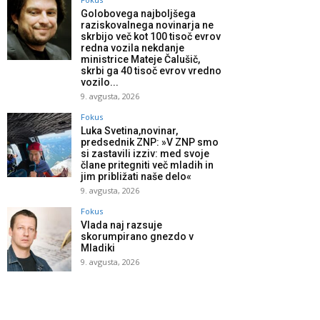
Golobovega najboljšega
raziskovalnega novinarja ne
skrbijo več kot 100 tisoč evrov
redna vozila nekdanje
ministrice Mateje Čalušič,
skrbi ga 40 tisoč evrov vredno
vozilo...
9. avgusta, 2026
Fokus
Luka Svetina,novinar,
predsednik ZNP: »V ZNP smo
si zastavili izziv: med svoje
člane pritegniti več mladih in
jim približati naše delo«
9. avgusta, 2026
Fokus
Vlada naj razsuje
skorumpirano gnezdo v
Mladiki
9. avgusta, 2026