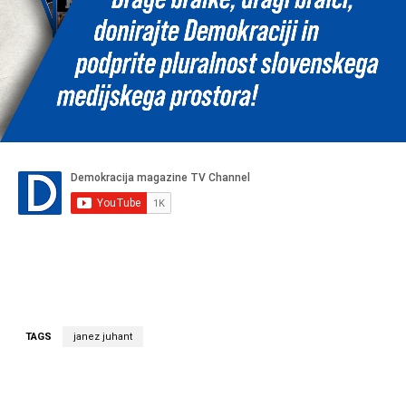
TAGS
janez juhant