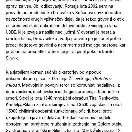
spravi za vse. Ob odlikovanju Roterja leta 2002 sem na
posvetu pri predsedniku Drnovšku v Kučanovi navzočnosti in
navzočnosti drugih vplivnežev dajal, da je težko govoriti o etiki,
če predsednik demokratične države odlikuje vidnega člana
UDBE, ki je izvajala nasilje nad ljudmi. V dvorani je nastala
smrtna tišina, Drnovšek kot vodja posveta pa je začel potem
precej negotovo govoriti o neprimernosti mojega nastopa, kar
je vidno na posnetku; o tem se je razpisal pokojni Danilo
Slivnik.
Klanjateljem komunističnih diktatorjev bo v poduk
dokumentirano pisanje Dimitrija Želevskega,
Otok brez
milosti.
Medvojni in povojni teror so komunisti nadaljevali z
duhovniškimi, dachavskimi in drugimi procesi, s taborišči in
umori. Sledil je leta 1948 množični obračun Tita, Rankovića,
Kardelja, Đilasa z informbirojevci, nad 3500 vojaškimi in okoli
15000 civilnimi osebami: funkcionarji, oficirji, borci proti
okupatorju in javnimi delavci. Predani komunisti so bili
obsojeni na strahotna mučenja in zatiranje na Golem otoku,
Sv. Grgurju, v Gradiški in Bileči…, kar do 20 let, Želevski na 12,