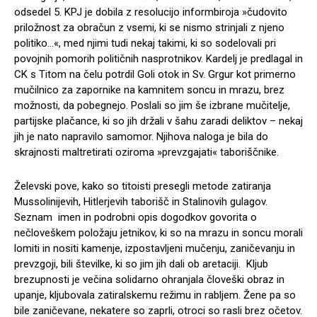
odsedel 5. KPJ je dobila z resolucijo informbiroja »čudovito
priložnost za obračun z vsemi, ki se nismo strinjali z njeno
politiko…«, med njimi tudi nekaj takimi, ki so sodelovali pri
povojnih pomorih političnih nasprotnikov. Kardelj je predlagal in
CK s Titom na čelu potrdil Goli otok in Sv. Grgur kot primerno
mučilnico za zapornike na kamnitem soncu in mrazu, brez
možnosti, da pobegnejo. Poslali so jim še izbrane mučitelje,
partijske plačance, ki so jih držali v šahu zaradi deliktov – nekaj
jih je nato napravilo samomor. Njihova naloga je bila do
skrajnosti maltretirati oziroma »prevzgajati« taboriščnike.
Želevski pove, kako so titoisti presegli metode zatiranja
Mussolinijevih, Hitlerjevih taborišč in Stalinovih gulagov.
Seznam imen in podrobni opis dogodkov govorita o
nečloveškem položaju jetnikov, ki so na mrazu in soncu morali
lomiti in nositi kamenje, izpostavljeni mučenju, zaničevanju in
prevzgoji, bili številke, ki so jim jih dali ob aretaciji. Kljub
brezupnosti je večina solidarno ohranjala človeški obraz in
upanje, kljubovala zatiralskemu režimu in rabljem. Žene pa so
bile zaničevane, nekatere so zaprli, otroci so rasli brez očetov.