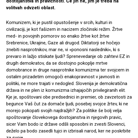
dostojanstva in pravičnosti. Če jih ne, jim je treba na
volitvah odvzeti oblast.
Komunizem, ki je pustil opustošenje v srcih, kulturi in
civilizaciji, je kot fašizem in nacizem zločinski režim. Žrtve
med- in povojnih pomorov so enako žrtve kot žrtve
Srebrenice, Ukrajine, Gaze ali drugod. Diktatorji se hočejo
znebiti nasprotnikov, mar ne, vi »ponosni nasledniki«, ki s
prevaro in lažjo stiskate ljudi? Sprenevedanje ob zahtevi EZ in
drugih demokratov, da se dostojno pokoplje mrtve
domobrance in druge nasprotnike komunizma ter svojcem in
ostalim prizadetim omogoči enakopravnost v javnosti in
politiki, ne more trajati v nedogled. Slovenija je demokratična
država in ne plen iz komunizma izhajajočih privilegiranih elit.
Kje je, spoštovani obe predsednici in premier, ob zavzetosti za
begunce Vaš čut za domače ljudi, posebej svojce žrtev, ki ne
morejo pokopati svojih najdražjih? Za politike še bolj velja
spoštovanje človekovega dostojanstva in njegovih pravic,
sicer Vam bodo iz države odšli sposobni in zvesti Slovenci,
deželo pa bodo zasedli tujci in izbrisali narod, ker ne poskrbite
za svoje.