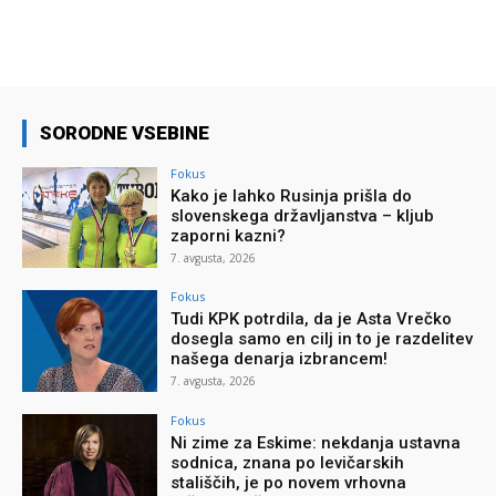
SORODNE VSEBINE
Fokus
Kako je lahko Rusinja prišla do
slovenskega državljanstva – kljub
zaporni kazni?
7. avgusta, 2026
Fokus
Tudi KPK potrdila, da je Asta Vrečko
dosegla samo en cilj in to je razdelitev
našega denarja izbrancem!
7. avgusta, 2026
Fokus
Ni zime za Eskime: nekdanja ustavna
sodnica, znana po levičarskih
stališčih, je po novem vrhovna