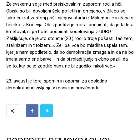
Želevskemu se je med preiskovalnim zaporom rodila hči.
Obiski so bili dovoljeni šele po letih in omejeno, v Bilečo so
tako enkrat zastonj prišli njegovi starši iz Makedonije in žena s
hčerko iz Kočevja. Ob izpustitvi je moral podpisati, da je ta leta
kmetoval, ni pa hotel podpisati sodelovanja z UDBO.
Zaključuje, da je »to stoletje (20.) rodilo troje pošasti: fašizem,
stalinizem in titoizem…« Želi pa, »da bo mladina uspela tam,
kjer je nam spodletelo, da bo demokracija zmagala in da ne bo
imela samo ene barve… in da bi mladi ljudje skrbno pazili, da
se to, kar se je zgodilo nam, ne bi zgodilo nikoli več.«
23. avgust je torej spomin in opomin za dosledno
demokratično življenje v resnici in pravičnosti.