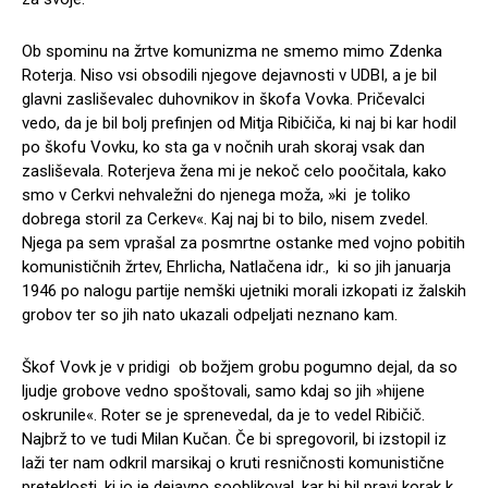
Ob spominu na žrtve komunizma ne smemo mimo Zdenka
Roterja. Niso vsi obsodili njegove dejavnosti v UDBI, a je bil
glavni zasliševalec duhovnikov in škofa Vovka. Pričevalci
vedo, da je bil bolj prefinjen od Mitja Ribičiča, ki naj bi kar hodil
po škofu Vovku, ko sta ga v nočnih urah skoraj vsak dan
zasliševala. Roterjeva žena mi je nekoč celo poočitala, kako
smo v Cerkvi nehvaležni do njenega moža, »ki je toliko
dobrega storil za Cerkev«. Kaj naj bi to bilo, nisem zvedel.
Njega pa sem vprašal za posmrtne ostanke med vojno pobitih
komunističnih žrtev, Ehrlicha, Natlačena idr., ki so jih januarja
1946 po nalogu partije nemški ujetniki morali izkopati iz žalskih
grobov ter so jih nato ukazali odpeljati neznano kam.
Škof Vovk je v pridigi ob božjem grobu pogumno dejal, da so
ljudje grobove vedno spoštovali, samo kdaj so jih »hijene
oskrunile«. Roter se je sprenevedal, da je to vedel Ribičič.
Najbrž to ve tudi Milan Kučan. Če bi spregovoril, bi izstopil iz
laži ter nam odkril marsikaj o kruti resničnosti komunistične
preteklosti, ki jo je dejavno sooblikoval, kar bi bil pravi korak k