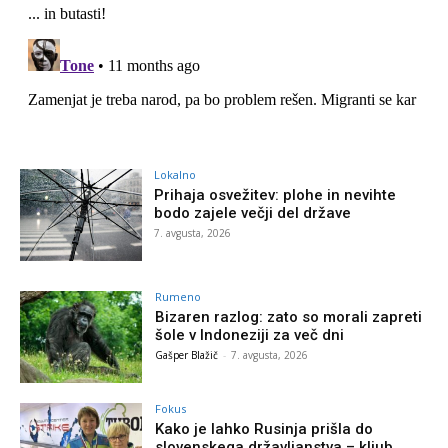
Lokalno
Prihaja osvežitev: plohe in nevihte
bodo zajele večji del države
7. avgusta, 2026
Rumeno
Bizaren razlog: zato so morali zapreti
šole v Indoneziji za več dni
Gašper Blažič
-
7. avgusta, 2026
Fokus
Kako je lahko Rusinja prišla do
slovenskega državljanstva – kljub