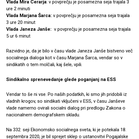
Vlada Mira Cerarja
: v povprečju je posamezna seja trajala 3
ure 2 minuti
Vlada Marjana Šarca:
v povprečju je posamezna seja trajala
3 ure 20 minut
Vlada Janeza Janše:
v povprečju je posamezna seja trajala
5 ur 6 minut
Razvidno je, da je bilo v času vlade Janeza Janše bistveno več
socialnega dialoga kot v času Marjana Šarca, vendar so v
sindikatih o tem molčali, kaj šele, vpili.
Sindikalno sprenevedanje glede poganjanj na ESS
Vendar to še ni vse. Po naših podatkih, ki smo jih pridobili iz
vladnih krogov, so sindikati vključeni v ESS, v času Janševe
vlade namerno ovirali socialni dialog pri predlogu Zakona o
nacionalnem demografskem skladu.
Na 332. seji Ekonomsko socialnega sveta, ki je potekala 18.
septembra 2020, je bil sprejet sklep o ustanovitvi Pogajalske