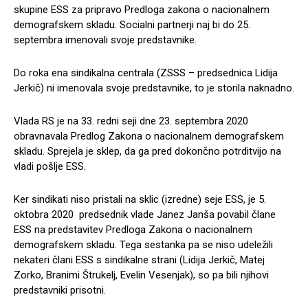
skupine ESS za pripravo Predloga zakona o nacionalnem
demografskem skladu. Socialni partnerji naj bi do 25.
septembra imenovali svoje predstavnike.
Do roka ena sindikalna centrala (ZSSS – predsednica Lidija
Jerkič) ni imenovala svoje predstavnike, to je storila naknadno.
Vlada RS je na 33. redni seji dne 23. septembra 2020
obravnavala Predlog Zakona o nacionalnem demografskem
skladu. Sprejela je sklep, da ga pred dokončno potrditvijo na
vladi pošlje ESS.
Ker sindikati niso pristali na sklic (izredne) seje ESS, je 5.
oktobra 2020 predsednik vlade Janez Janša povabil člane
ESS na predstavitev Predloga Zakona o nacionalnem
demografskem skladu. Tega sestanka pa se niso udeležili
nekateri člani ESS s sindikalne strani (Lidija Jerkič, Matej
Zorko, Branimi Štrukelj, Evelin Vesenjak), so pa bili njihovi
predstavniki prisotni.