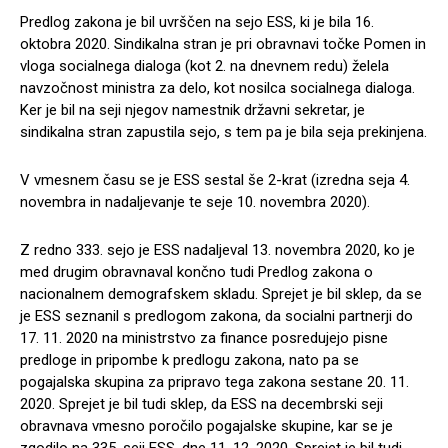
Predlog zakona je bil uvrščen na sejo ESS, ki je bila 16.
oktobra 2020. Sindikalna stran je pri obravnavi točke Pomen in
vloga socialnega dialoga (kot 2. na dnevnem redu) želela
navzočnost ministra za delo, kot nosilca socialnega dialoga.
Ker je bil na seji njegov namestnik državni sekretar, je
sindikalna stran zapustila sejo, s tem pa je bila seja prekinjena.
V vmesnem času se je ESS sestal še 2-krat (izredna seja 4.
novembra in nadaljevanje te seje 10. novembra 2020).
Z redno 333. sejo je ESS nadaljeval 13. novembra 2020, ko je
med drugim obravnaval končno tudi Predlog zakona o
nacionalnem demografskem skladu. Sprejet je bil sklep, da se
je ESS seznanil s predlogom zakona, da socialni partnerji do
17. 11. 2020 na ministrstvo za finance posredujejo pisne
predloge in pripombe k predlogu zakona, nato pa se
pogajalska skupina za pripravo tega zakona sestane 20. 11.
2020. Sprejet je bil tudi sklep, da ESS na decembrski seji
obravnava vmesno poročilo pogajalske skupine, kar se je