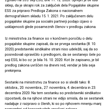
zgodilo na 335. seji ESS, dne 11. 12. 2020. Sprejet je bil tudi
sklep, da je skrajni rok za zaključek dela Pogajalske skupine
ESS za pripravo Predloga Zakona o nacionalnem
demografskem skladu 15. 1. 2021. Po zaključenem delu
pogajalske skupine pa socialni partnerji podajo izjavo o
usklajenosti glede posameznih členov v predlogu zakona.
Iz ministrstva za finance so v končnem poročilu o delu
pogajalske skupine zapisali, da se prvega sestanka (8. 10.
2020) predstavniki sindikalne strani niso udeležili, saj da so
posredovali opravičilo s predlogom, da se sestanejo šele po
seji ESS, ki bo oz. je bila 16. 10. 2020. Kot že zapisano, je bil
predlog zakona uvrščen na dnevni red, vendar je bila seja
prekinjena.
Sestanki na ministrstvu za finance so si sledili tako: 8.
oktobra., 20. novembra., 27. novembra, 4. decembra in 23.
decembra 2020. Na tem sestanku so predstavniki sindikatov
izpostavili, da na njihovi strani ne vidijo smisla, da se sestanek
nadaljuje z razpravo o členih, ki so po njihovem mnenju manj