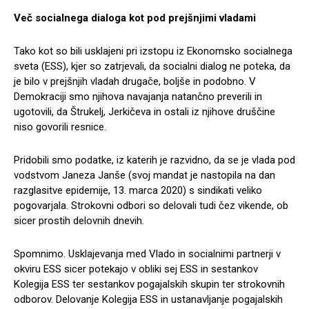
Več socialnega dialoga kot pod prejšnjimi vladami
Tako kot so bili usklajeni pri izstopu iz Ekonomsko socialnega
sveta (ESS), kjer so zatrjevali, da socialni dialog ne poteka, da
je bilo v prejšnjih vladah drugače, boljše in podobno. V
Demokraciji smo njihova navajanja natančno preverili in
ugotovili, da Štrukelj, Jerkičeva in ostali iz njihove druščine
niso govorili resnice.
Pridobili smo podatke, iz katerih je razvidno, da se je vlada pod
vodstvom Janeza Janše (svoj mandat je nastopila na dan
razglasitve epidemije, 13. marca 2020) s sindikati veliko
pogovarjala. Strokovni odbori so delovali tudi čez vikende, ob
sicer prostih delovnih dnevih.
Spomnimo. Usklajevanja med Vlado in socialnimi partnerji v
okviru ESS sicer potekajo v obliki sej ESS in sestankov
Kolegija ESS ter sestankov pogajalskih skupin ter strokovnih
odborov. Delovanje Kolegija ESS in ustanavljanje pogajalskih