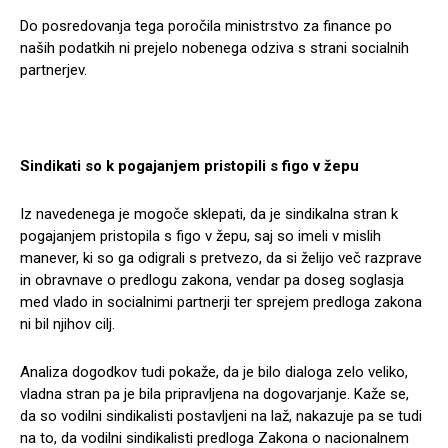
Do posredovanja tega poročila ministrstvo za finance po
naših podatkih ni prejelo nobenega odziva s strani socialnih
partnerjev.
Sindikati so k pogajanjem pristopili s figo v žepu
Iz navedenega je mogoče sklepati, da je sindikalna stran k
pogajanjem pristopila s figo v žepu, saj so imeli v mislih
manever, ki so ga odigrali s pretvezo, da si želijo več razprave
in obravnave o predlogu zakona, vendar pa doseg soglasja
med vlado in socialnimi partnerji ter sprejem predloga zakona
ni bil njihov cilj.
Analiza dogodkov tudi pokaže, da je bilo dialoga zelo veliko,
vladna stran pa je bila pripravljena na dogovarjanje. Kaže se,
da so vodilni sindikalisti postavljeni na laž, nakazuje pa se tudi
na to, da vodilni sindikalisti predloga Zakona o nacionalnem