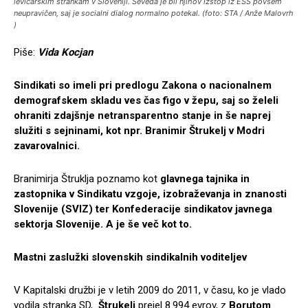
levičarskim strankam v Sloveniji. Seveda je bil njihov izstop iz ESS povsem
neupravičen, saj je socialni dialog normalno potekal. (foto: STA / Anže Malovrh
)
Piše:
Vida Kocjan
Sindikati so imeli pri predlogu Zakona o nacionalnem
demografskem skladu ves čas figo v žepu, saj so želeli
ohraniti zdajšnje netransparentno stanje in še naprej
služiti s sejninami, kot npr. Branimir Štrukelj v Modri
zavarovalnici.
Branimirja Štruklja poznamo kot
glavnega tajnika in
zastopnika v Sindikatu vzgoje, izobraževanja in znanosti
Slovenije (SVIZ) ter Konfederacije sindikatov javnega
sektorja Slovenije. A je še več kot to.
Mastni zaslužki slovenskih sindikalnih voditeljev
V Kapitalski družbi je v letih 2009 do 2011, v času, ko je vlado
vodila stranka SD,
Štrukelj
prejel 8.994 evrov, z
Borutom