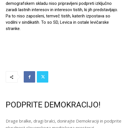
demografskem skladu niso pripravljeni podpreti izključno
zaradi lastnih interesov in interesov tistih, ki jih predstavljajo.
Pa to niso zaposleni, temveč tistih, katerih izpostava so
vodilni v sindikatih. To so SD, Levica in ostale levičarske
stranke.
PODPRITE DEMOKRACIJO!
Drage bralke, dragi bralci, donirajte Demokraciji in podprite
pluralnost slovenskega medijskega prostora!