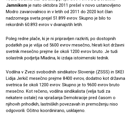
Jamnikom
je nato oktobra 2011 prešel v novo ustanovljeno
Modro zavarovalnico in v letih od 2011 do 2020 kot član
nadzornega sveta prejel 51.899 evrov. Skupno je bilo to
rekordnih 60.893 evrov v dvanajstih letih.
Poleg redne plače, ki je ni pripravljen razkriti, po dostopnih
podatkih pa je višja od 5600 evrov mesečno, hkrati kot državni
svetnik mesečno prejme še okoli 1200 evrov bruto. Je tudi
solastnik podjetja Mladina, ki izdaja istoimenski tednik.
Vodilna v Zvezi svobodnih sindikatov Slovenije (ZSSS) in SKEI
Lidija Jerkič mesečno prejme 8400 evrov, dodatno kot državna
svetnica še okoli 1200 evrov. Skupno je to 9600 evrov bruto
mesečno. Kot rečeno, vodilna sindikalista (velja tudi za
nekatere ostale) na vprašanja Demokracije pred časom o
njihovih prihodkih, lastniških povezavah in premoženju niso
odgovorili. Očitno koordinirano, usklajeno.