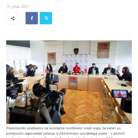
15. julija, 2021
Predstavniki sindikatov na novinarski konferenci sredi maja, na kateri so
pompozno napovedali odstop iz Ekonomsko-socialnega sveta – v pomoč