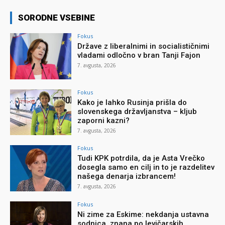
SORODNE VSEBINE
Fokus
Države z liberalnimi in socialističnimi
vladami odločno v bran Tanji Fajon
7. avgusta, 2026
Fokus
Kako je lahko Rusinja prišla do
slovenskega državljanstva – kljub
zaporni kazni?
7. avgusta, 2026
Fokus
Tudi KPK potrdila, da je Asta Vrečko
dosegla samo en cilj in to je razdelitev
našega denarja izbrancem!
7. avgusta, 2026
Fokus
Ni zime za Eskime: nekdanja ustavna
sodnica, znana po levičarskih