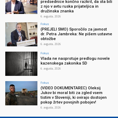
predsednice končno razkril, da sta bili
z njo v avtu ruska prijateljica in
družinska znanka
6. avgusta, 2026
Fokus
(PREJELI SMO) Sporočilo za javnost
dr. Petra Jambreka: Ne pišem ustavne
obtožbe
6. avgusta, 2026
Fokus
Vlada ne nasprotuje predlogu novele
kazenskega zakonika SD
6. avgusta, 2026
Fokus
(VIDEO DOKUMENTAREC) Oleksij
Jukov bi moral biti za zgled vsem
tistim v Sloveniji, ki ovirajo dostojen
pokop žrtev povojnih pobojev!
6. avgusta, 2026