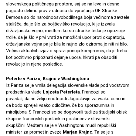
slovenskega političnega prostora, saj se na leve in desne
pogosto delimo prav v odnosu do vprašanja OF. Stranke
Demosa so do narodnoosvobodilnega boja večinoma zavzele
stališče, da je šlo za boljševiško revolucijo, ki je izzvala
državljansko vojno, medtem ko so stranke tedanje opozicije
trdile, da je šlo v prvi vrsti za množični upor proti okupatorju,
državljanska vojna pa je bila le nujno zlo oziroma je niti ni bilo.
Večina aktualnih izjav o spravi ponuja kompromis, da je treba
kot pozitivno pripoznati dejanje upora, hkrati pa obsoditi
revolucijo in njene posledice.
Peterle v Parizu, Krajnc v Washingtonu
Iz Pariza se je vrnila delegacija slovenske vlade pod vodstvom
predsednika vlade
Lojzeta Peterleta
. Francozi so
povedali, da ne želijo enotnosti Jugoslavije za vsako ceno in
da bodo sprejeli vsako odločitev, če bo sporazumna in
miroljubna. S Francozi so se dogovorili tudi za študijski obisk
skupine francoskih poslank in poslancev v slovenski
skupščini. Medtem se je v Washingtonu mudil republiški
minister za promet in zveze
Marjan Krajnc
. Ta se je s