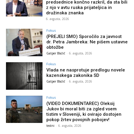
predsednice končno razkril, da sta bili
z njo v avtu ruska prijateljica in
družinska znanka
6. avgusta, 2026
Fokus
(PREJELI SMO) Sporočilo za javnost
dr. Petra Jambreka: Ne pišem ustavne
obtožbe
Gašper Blažič
-
6. avgusta, 2026
Fokus
Vlada ne nasprotuje predlogu novele
kazenskega zakonika SD
Gašper Blažič
-
6. avgusta, 2026
Fokus
(VIDEO DOKUMENTAREC) Oleksij
Jukov bi moral biti za zgled vsem
tistim v Sloveniji, ki ovirajo dostojen
pokop žrtev povojnih pobojev!
testni
-
6. avgusta, 2026