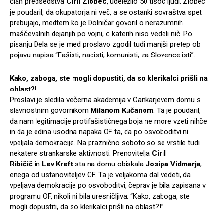
član predsedstva
Ciril Zlobec
, udeležilo 50 tisoč ljudi. Zlobec
je poudaril, da okupatorja ni več, a se ostanki sovraštva spet
prebujajo, medtem ko je Dolničar govoril o nerazumnih
maščevalnih dejanjih po vojni, o katerih niso vedeli nič. Po
pisanju Dela se je med proslavo zgodil tudi manjši pretep ob
pojavu napisa “Fašisti, nacisti, komunisti, za Slovence isti”.
Kako, zaboga, ste mogli dopustiti, da so klerikalci prišli na
oblast?!
Proslavi je sledila večerna akademija v Cankarjevem domu s
slavnostnim govornikom
Milanom Kučanom
. Ta je poudaril,
da nam legitimacije protifašističnega boja ne more vzeti nihče
in da je edina usodna napaka OF ta, da po osvoboditvi ni
vpeljala demokracije. Na praznično soboto so se vrstile tudi
nekatere strankarske aktivnosti. Prenovitelja
Ciril
Ribičič
in
Lev Kreft
sta na domu obiskala
Josipa Vidmarja
,
enega od ustanoviteljev OF. Ta je veljakoma dal vedeti, da
vpeljava demokracije po osvoboditvi, čeprav je bila zapisana v
programu OF, nikoli ni bila uresničljiva: “Kako, zaboga, ste
mogli dopustiti, da so klerikalci prišli na oblast?!”