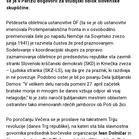
se je v Parizu dogovoril za študijski obisk slovenske
skupščine.
Petdeseta obletnica ustanovitve OF (ta se je ob ustanovitvi
imenovala Protiimperialistična fronta in v osvobodilno
preimenovala šele po napadu Nemčije na Sovjetsko zvezo
junija 1941) je razvnela čustva že pred praznovanjem.
Sodelovanje v koordinacijski skupini za pripravo
zaznamovanja obletnice pri predsedstvu republike sta zavrnili
stranki Slovenski krščanski demokrati (SKD) in Kmečka zveza
– Ljudska stranka (SKZ-LS), saj da gre za praznik, ki razdvaja
in ne povezuje. Podobno oster je bil po pisanju Dela ljubljanski
Demos: “V velikem delu naroda pomeni 27. april začetek
bratske morije in mnogim še danes vzbuja odpor ali vsaj
nelagodje,” ki je zato naročil ljubljanskim mestnim oblastem
ostranitev tako imenovanih rdečih jamborov ob Poti ob žici.
Po poročanju Večera se je proslave na takratnem Trgu
revolucije (danes Trg republike), na kateri sta bila slavnostna
govornika predsednik borčevske organizacije
Ivan Dolničar
in