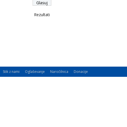
Rezultati
Stik z nami
Oglaševanje
Naročilnica
Donacije