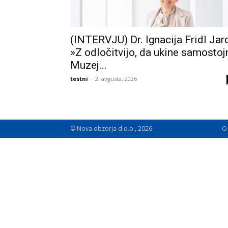
(INTERVJU) Dr. Ignacija Fridl Jarc
»Z odločitvijo, da ukine samostoj
Muzej...
testni
-
2. avgusta, 2026
© Nova obzorja d.o.o., 2026
O 