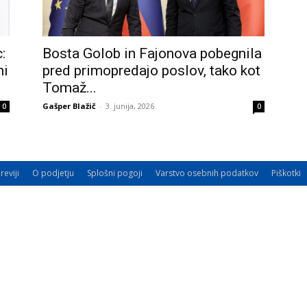
:
Bosta Golob in Fajonova pobegnila
ni
pred primopredajo poslov, tako kot
Tomaž...
Gašper Blažič
-
3. junija, 2026
0
0
reviji
O podjetju
Splošni pogoji
Varstvo osebnih podatkov
Piškotki