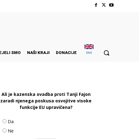
EJELI SMO
NAŠI KRAJI
DONACIJE
ENG
Ali je kazenska ovadba proti Tanji Fajon
zaradi njenega poskusa osvojitve visoke
funkcije EU upravičena?
Da
Ne