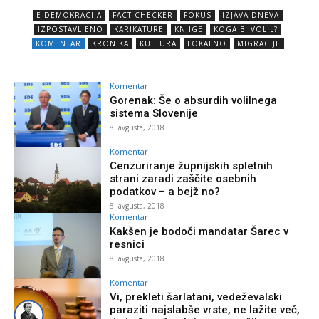
E-DEMOKRACIJA
FACT CHECKER
FOKUS
IZJAVA DNEVA
IZPOSTAVLJENO
KARIKATURE
KNJIGE
KOGA BI VOLIL?
KOMENTAR
KRONIKA
KULTURA
LOKALNO
MIGRACIJE
Komentar
Gorenak: Še o absurdih volilnega
sistema Slovenije
8. avgusta, 2018
Komentar
Cenzuriranje župnijskih spletnih
strani zaradi zaščite osebnih
podatkov – a bejž no?
8. avgusta, 2018
Komentar
Kakšen je bodoči mandatar Šarec v
resnici
8. avgusta, 2018
Komentar
Vi, prekleti šarlatani, vedeževalski
paraziti najslabše vrste, ne lažite več,