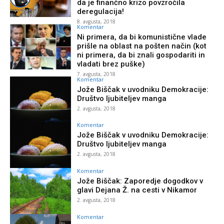
da je finančno krizo povzročila
deregulacija!
8. avgusta, 2018
Komentar
Ni primera, da bi komunistične vlade
prišle na oblast na pošten način (kot
ni primera, da bi znali gospodariti in
vladati brez puške)
7. avgusta, 2018
Komentar
Jože Biščak v uvodniku Demokracije:
Društvo ljubiteljev manga
2. avgusta, 2018
Komentar
Jože Biščak v uvodniku Demokracije:
Društvo ljubiteljev manga
2. avgusta, 2018
Komentar
Jože Biščak: Zaporedje dogodkov v
glavi Dejana Ž. na cesti v Nikamor
2. avgusta, 2018
Komentar