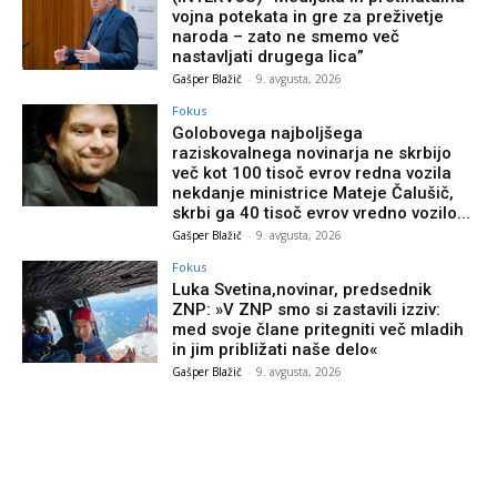
vojna potekata in gre za preživetje
naroda – zato ne smemo več
nastavljati drugega lica”
Gašper Blažič
-
9. avgusta, 2026
Fokus
Golobovega najboljšega
raziskovalnega novinarja ne skrbijo
več kot 100 tisoč evrov redna vozila
nekdanje ministrice Mateje Čalušič,
skrbi ga 40 tisoč evrov vredno vozilo...
Gašper Blažič
-
9. avgusta, 2026
Fokus
Luka Svetina,novinar, predsednik
ZNP: »V ZNP smo si zastavili izziv:
med svoje člane pritegniti več mladih
in jim približati naše delo«
Gašper Blažič
-
9. avgusta, 2026