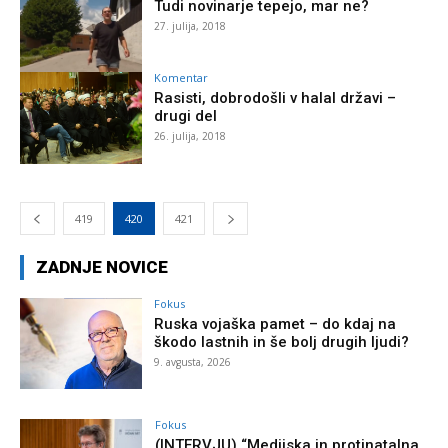
Tudi novinarje tepejo, mar ne?
27. julija, 2018
Komentar
Rasisti, dobrodošli v halal državi –
drugi del
26. julija, 2018
419
420
421
ZADNJE NOVICE
Fokus
Ruska vojaška pamet – do kdaj na
škodo lastnih in še bolj drugih ljudi?
9. avgusta, 2026
Fokus
(INTERVJU) “Medijska in protinatalna