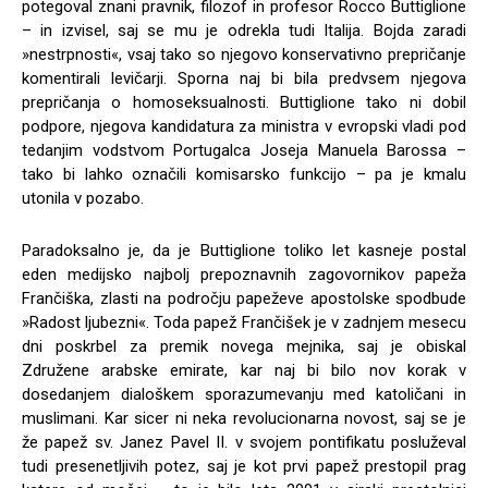
potegoval znani pravnik, filozof in profesor Rocco Buttiglione
– in izvisel, saj se mu je odrekla tudi Italija. Bojda zaradi
»nestrpnosti«, vsaj tako so njegovo konservativno prepričanje
komentirali levičarji. Sporna naj bi bila predvsem njegova
prepričanja o homoseksualnosti. Buttiglione tako ni dobil
podpore, njegova kandidatura za ministra v evropski vladi pod
tedanjim vodstvom Portugalca Joseja Manuela Barossa –
tako bi lahko označili komisarsko funkcijo – pa je kmalu
utonila v pozabo.
Paradoksalno je, da je Buttiglione toliko let kasneje postal
eden medijsko najbolj prepoznavnih zagovornikov papeža
Frančiška, zlasti na področju papeževe apostolske spodbude
»Radost ljubezni«. Toda papež Frančišek je v zadnjem mesecu
dni poskrbel za premik novega mejnika, saj je obiskal
Združene arabske emirate, kar naj bi bilo nov korak v
dosedanjem dialoškem sporazumevanju med katoličani in
muslimani. Kar sicer ni neka revolucionarna novost, saj se je
že papež sv. Janez Pavel II. v svojem pontifikatu posluževal
tudi presenetljivih potez, saj je kot prvi papež prestopil prag