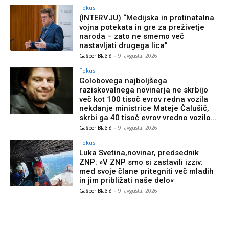
Fokus
(INTERVJU) “Medijska in protinatalna
vojna potekata in gre za preživetje
naroda – zato ne smemo več
nastavljati drugega lica”
Gašper Blažič
-
9. avgusta, 2026
Fokus
Golobovega najboljšega
raziskovalnega novinarja ne skrbijo
več kot 100 tisoč evrov redna vozila
nekdanje ministrice Mateje Čalušič,
skrbi ga 40 tisoč evrov vredno vozilo...
Gašper Blažič
-
9. avgusta, 2026
Fokus
Luka Svetina,novinar, predsednik
ZNP: »V ZNP smo si zastavili izziv:
med svoje člane pritegniti več mladih
in jim približati naše delo«
Gašper Blažič
-
9. avgusta, 2026