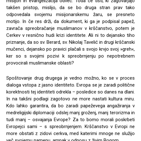
misijon in evangelizacija odveč. Toda če tisti, ki zagovarjajo
takšen pristop, mislijo, da se bo druga stran prav tako
odpovedala svojemu misijonarskemu žaru, se presneto
motijo. In če res drži, da dokument, ki ga je podpisal papež,
zavrača spreobračanje muslimanov v krščanstvo, potem je
Cerkev v resnično hudi krizi identitete. Ali ni to dejansko tiho
priznanje, da so sv. Berard, sv. Nikolaj Tavelić in drugi krščanski
mučenci, dejansko po pravici plačali s svojo krvjo svoj »greh«,
ker so s svojimi pozivi k spreobrnjenju po nepotrebnem
provocirali muslimanske oblasti?
Spoštovanje drug drugega je vedno možno, ko se v proces
dialoga vstopa z jasno identiteto. Evropa se je zaradi politične
korektnosti tej identiteti odrekla – posledice so danes na dlani.
In na takšni podlagi zagotovo ne more nastati kultura miru.
Kdo lahko garantira, da bo zaradi papeževega angažiranja v
medreligijski diplomaciji odslej manj groženj, manj terorizma in
tudi manj – osvajanja Evrope? Za to bomo morali poskrbeti
Evropejci sami – s spreobrnjenjem. Krščanstvo v Evropi ne
more obstati z zidovi cerkva, med katerimi mnoge ne služijo
več svojemu namenu, ampak v odnosu z živim Bogom.