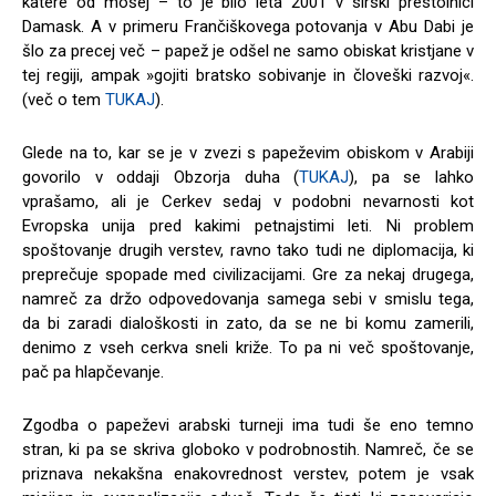
katere od mošej – to je bilo leta 2001 v sirski prestolnici
Damask. A v primeru Frančiškovega potovanja v Abu Dabi je
šlo za precej več – papež je odšel ne samo obiskat kristjane v
tej regiji, ampak »gojiti bratsko sobivanje in človeški razvoj«.
(več o tem
TUKAJ
).
Glede na to, kar se je v zvezi s papeževim obiskom v Arabiji
govorilo v oddaji Obzorja duha (
TUKAJ
), pa se lahko
vprašamo, ali je Cerkev sedaj v podobni nevarnosti kot
Evropska unija pred kakimi petnajstimi leti. Ni problem
spoštovanje drugih verstev, ravno tako tudi ne diplomacija, ki
preprečuje spopade med civilizacijami. Gre za nekaj drugega,
namreč za držo odpovedovanja samega sebi v smislu tega,
da bi zaradi dialoškosti in zato, da se ne bi komu zamerili,
denimo z vseh cerkva sneli križe. To pa ni več spoštovanje,
pač pa hlapčevanje.
Zgodba o papeževi arabski turneji ima tudi še eno temno
stran, ki pa se skriva globoko v podrobnostih. Namreč, če se
priznava nekakšna enakovrednost verstev, potem je vsak