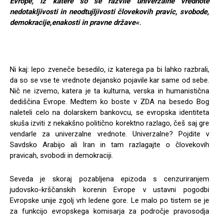
Evrope, iz katere so se razvile univerzalne vrednote
nedotakljivosti in neodtujljivosti človekovih pravic, svobode,
demokracije,enakosti in pravne države«
.
Ni kaj: lepo zveneče besedilo, iz katerega pa bi lahko razbrali,
da so se vse te vrednote dejansko pojavile kar same od sebe.
Nič ne izvemo, katera je ta kulturna, verska in humanistična
dediščina Evrope. Medtem ko boste v ZDA na besedo Bog
naleteli celo na dolarskem bankovcu, se evropska identiteta
skuša izviti z nekakšno politično korektno razlago, češ saj gre
vendarle za univerzalne vrednote. Univerzalne? Pojdite v
Savdsko Arabijo ali Iran in tam razlagajte o človekovih
pravicah, svobodi in demokraciji.
Seveda je skoraj pozabljena epizoda s cenzuriranjem
judovsko-krščanskih korenin Evrope v ustavni pogodbi
Evropske unije zgolj vrh ledene gore. Le malo po tistem se je
za funkcijo evropskega komisarja za področje pravosodja