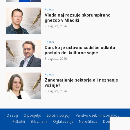
Fokus
Vlada naj razsuje skorumpirano
gnezdo v Mladiki
9. avgusta, 2026
Fokus
Dan, ko je ustavno sodišče odkrito
postalo del kulturne vojne
8. avgusta, 2026
Fokus
Zanemarjanje sektorja ali neznanje
vožnje?
8. avgusta, 2026
O reviji
O podjetju
Splošni pogoji
Varstvo osebnih podatkov
Piškotki
Stik z nami
Oglaševanje
Naročilnica
Donacije