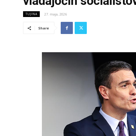
vladajočih socialisto
27. maja, 2026
TUJINA
Share