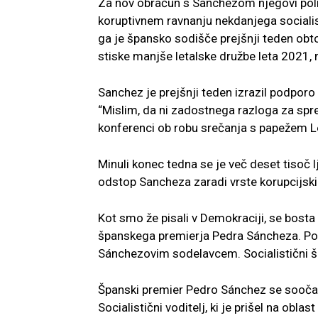
Za nov obračun s Sanchezom njegovi polit
koruptivnem ravnanju nekdanjega socialis
ga je špansko sodišče prejšnji teden obt
stiske manjše letalske družbe leta 2021,
Sanchez je prejšnji teden izrazil podporo 
“Mislim, da ni zadostnega razloga za spr
konferenci ob robu srečanja s papežem L
Minuli konec tedna se je več deset tisoč l
odstop Sancheza zaradi vrste korupcijsk
Kot smo že pisali v Demokraciji, se bosta
španskega premierja Pedra Sáncheza. Pote
Sánchezovim sodelavcem. Socialistični špa
Španski premier Pedro Sánchez se sooča
Socialistični voditelj, ki je prišel na obl