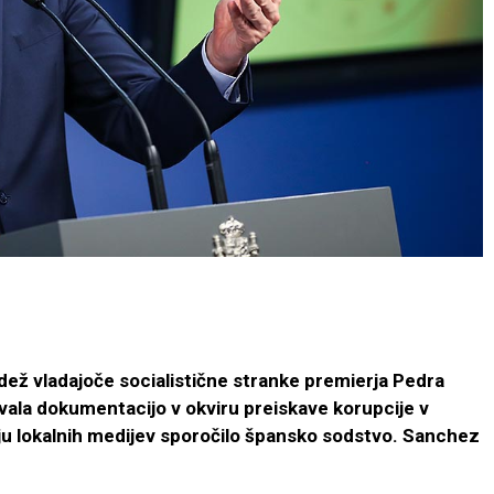
edež vladajoče socialistične stranke premierja Pedra
vala dokumentacijo v okviru preiskave korupcije v
ju lokalnih medijev sporočilo špansko sodstvo. Sanchez