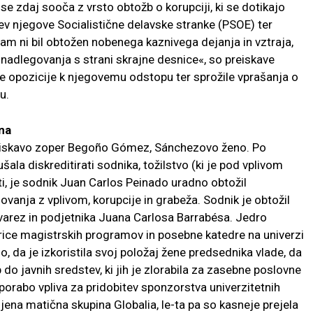
 se zdaj sooča z vrsto obtožb o korupciji, ki se dotikajo
jev njegove Socialistične delavske stranke (PSOE) ter
am ni bil obtožen nobenega kaznivega dejanja in vztraja,
 nadlegovanja s strani skrajne desnice«, so preiskave
ve opozicije k njegovemu odstopu ter sprožile vprašanja o
u.
na
reiskavo zoper Begoño Gómez, Sánchezovo ženo. Po
šala diskreditirati sodnika, tožilstvo (ki je pod vplivom
ti, je sodnik Juan Carlos Peinado uradno obtožil
anja z vplivom, korupcije in grabeža. Sodnik je obtožil
varez in podjetnika Juana Carlosa Barrabésa. Jedro
ice magistrskih programov in posebne katedre na univerzi
, da je izkoristila svoj položaj žene predsednika vlade, da
 do javnih sredstev, ki jih je zlorabila za zasebne poslovne
porabo vpliva za pridobitev sponzorstva univerzitetnih
 njena matična skupina Globalia, le-ta pa so kasneje prejela