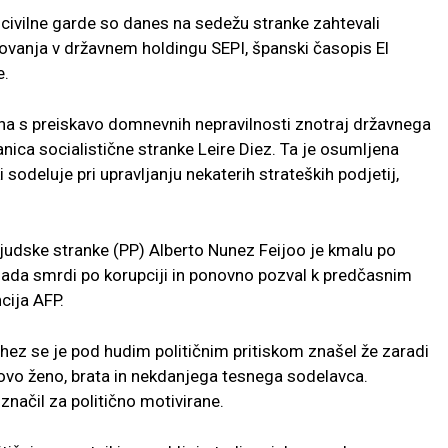
civilne garde so danes na sedežu stranke zahtevali
ovanja v državnem holdingu SEPI, španski časopis El
e.
na s preiskavo domnevnih nepravilnosti znotraj državnega
anica socialistične stranke Leire Diez. Ta je osumljena
i sodeluje pri upravljanju nekaterih strateških podjetij,
judske stranke (PP) Alberto Nunez Feijoo je kmalu po
vlada smrdi po korupciji in ponovno pozval k predčasnim
cija AFP.
hez se je pod hudim političnim pritiskom znašel že zaradi
ovo ženo, brata in nekdanjega tesnega sodelavca.
značil za politično motivirane.