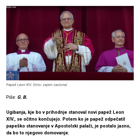
Papež Leon XIV. (foto: zajem zaslona)
Piše:
G. B.
Ugibanja, kje bo v prihodnje stanoval novi papež Leon
XIV., se očitno končujejo. Potem ko je papež odpečatil
papeško stanovanje v Apostolski palači, je postalo jasno,
da bo to njegovo domovanje.