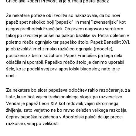
Chicolaya Robert Prevost, ki je 8. maja postal papež.
Že nekatere poteze ob izvolitvi so nakazovale, da bo novi
papež spet nekoliko bolj “papeški” in manj “izvenserijski” kot
njegov predhodnik Frančišek. Ob prvem nagovoru vernikom
takoj po izvolitvi je prišel na balkon bazilike sv. Petra oblečen v
poletno rdeče ogrinjalo ter papeško štolo. Papež Benedikt XVI.
je ob izvolitvi imel zimsko različico ogrinjala (mocete),
podloženo z belim kožuhom. Papež Frančišek pa tega dela
oblačila ni uporabil. Papeško rdečo štolo je denimo uporabil
šele, ko je podelil svoj prvi apostolski blagoslov, nato jo je
snel.
Za nekatere bo sicer papeževa odločitev rahlo razočaranje, za
tiste, ki so bolj vajeni tradicionalnega sloga, pa razveseljivo.
Vendar je papež Leon XIV. kot redovnik vajen skromnega
življenja, zato verjetno ne bo ravno deležen velikega razkošja,
čeprav papeška rezidenca v Apostolski palači deluje precej
razkošno, vsaj po velikosti.