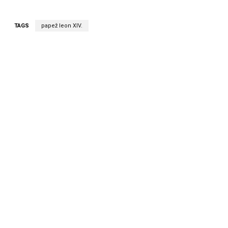
TAGS
papež leon XIV.