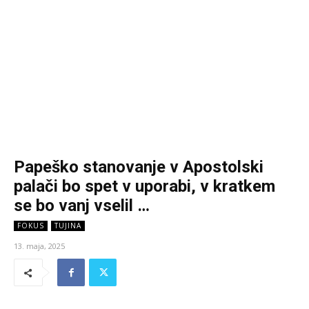
Papeško stanovanje v Apostolski
palači bo spet v uporabi, v kratkem
se bo vanj vselil …
FOKUS
TUJINA
13. maja, 2025