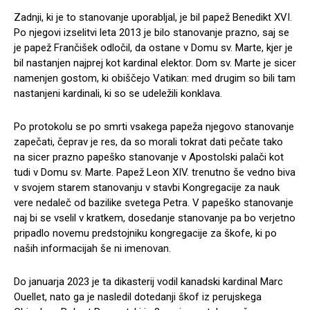
Zadnji, ki je to stanovanje uporabljal, je bil papež Benedikt XVI.
Po njegovi izselitvi leta 2013 je bilo stanovanje prazno, saj se
je papež Frančišek odločil, da ostane v Domu sv. Marte, kjer je
bil nastanjen najprej kot kardinal elektor. Dom sv. Marte je sicer
namenjen gostom, ki obiščejo Vatikan: med drugim so bili tam
nastanjeni kardinali, ki so se udeležili konklava.
Po protokolu se po smrti vsakega papeža njegovo stanovanje
zapečati, čeprav je res, da so morali tokrat dati pečate tako
na sicer prazno papeško stanovanje v Apostolski palači kot
tudi v Domu sv. Marte. Papež Leon XIV. trenutno še vedno biva
v svojem starem stanovanju v stavbi Kongregacije za nauk
vere nedaleč od bazilike svetega Petra. V papeško stanovanje
naj bi se vselil v kratkem, dosedanje stanovanje pa bo verjetno
pripadlo novemu predstojniku kongregacije za škofe, ki po
naših informacijah še ni imenovan.
Do januarja 2023 je ta dikasterij vodil kanadski kardinal Marc
Ouellet, nato ga je nasledil dotedanji škof iz perujskega