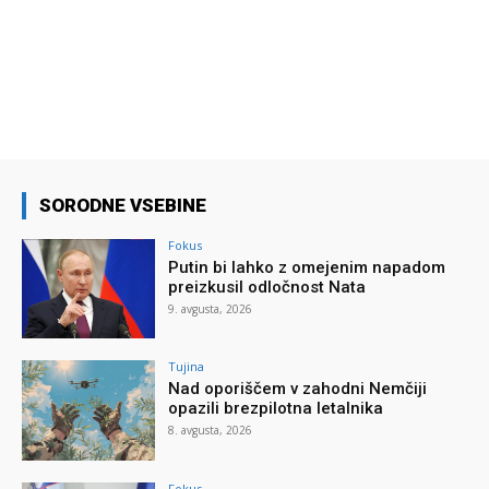
SORODNE VSEBINE
Fokus
Putin bi lahko z omejenim napadom
preizkusil odločnost Nata
9. avgusta, 2026
Tujina
Nad oporiščem v zahodni Nemčiji
opazili brezpilotna letalnika
8. avgusta, 2026
Fokus