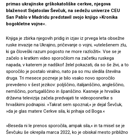
primas ukrajinske grškokatoliške cerkve, njegova
blaženost Svjatoslav Ševčuk, na sedežu univerze CEU
San Pablo v Madridu predstavil svojo knjigo »Kronika
bogokletne vojne«.
Knjiga je zbirka njegovih pridig in izjav iz prvega leta obsežne
ruske invazije na Ukrajino, pričevanje o vojni, »utelešenem zlu,
ki ga človeški razum pogosto ne more razložiti«. Vse se je
začelo s kratkim video sporočilom na začetku ruskega
napada, v katerem je nadškof želel pokazati, da so še živi, ​​a to
sporočilo je postalo viralno, nato pa so mu sledila številna
druga. Tri mesece pozneje je bilo vsako novo sporočilo
prevedeno v šest jezikov: poljščino, italijanščino, angleščino,
nemščino, portugalščino in španščino. Kasneje je hrvaška
državna televizija začela predvajati te videoposnetke s
hrvaškimi podnapisi. »Takrat sem spoznal,« je dejal Ševčuk,
»da je glas matere Cerkve sila, ki prihaja od Boga.«
»Beseda ni le prenos sporočila, ampak sila,« in ta misel se je
Ševčuku še okrepila marca 2022, ko je obiskal mesto približno