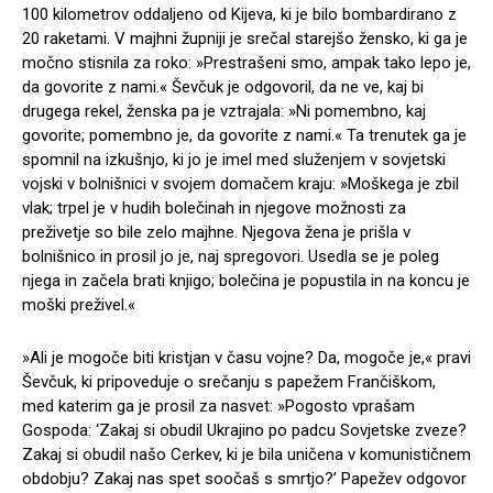
100 kilometrov oddaljeno od Kijeva, ki je bilo bombardirano z
20 raketami. V majhni župniji je srečal starejšo žensko, ki ga je
močno stisnila za roko: »Prestrašeni smo, ampak tako lepo je,
da govorite z nami.« Ševčuk je odgovoril, da ne ve, kaj bi
drugega rekel, ženska pa je vztrajala: »Ni pomembno, kaj
govorite; pomembno je, da govorite z nami.« Ta trenutek ga je
spomnil na izkušnjo, ki jo je imel med služenjem v sovjetski
vojski v bolnišnici v svojem domačem kraju: »Moškega je zbil
vlak; trpel je v hudih bolečinah in njegove možnosti za
preživetje so bile zelo majhne. Njegova žena je prišla v
bolnišnico in prosil jo je, naj spregovori. Usedla se je poleg
njega in začela brati knjigo; bolečina je popustila in na koncu je
moški preživel.«
»Ali je mogoče biti kristjan v času vojne? Da, mogoče je,« pravi
Ševčuk, ki pripoveduje o srečanju s papežem Frančiškom,
med katerim ga je prosil za nasvet: »Pogosto vprašam
Gospoda: ‘Zakaj si obudil Ukrajino po padcu Sovjetske zveze?
Zakaj si obudil našo Cerkev, ki je bila uničena v komunističnem
obdobju? Zakaj nas spet soočaš s smrtjo?’ Papežev odgovor