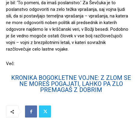
je bil: ‘To pomeni, da imaš poslanstvo.’ Za Ševčuka je to
poslanstvo odgovoriti na zelo težka vprašanja, saj vojna ljudi
sili, da si postavljajo temeljna vprašanja – vprašanja, na katera
ne more odgovoriti noben politik ali predsednik in katerih
odgovore najdemo le v krščanski veri, v Božji besedi. Podobno
je še vedno mogoče ostati človek v vse bolj razčlovečujoči
vojni – vojni z brezpilotnimi letali, v kateri sovražnik
razčlovečuje celo lastne vojake.
Več:
KRONIKA BOGOKLETNE VOJNE: Z ZLOM SE
NE MOREŠ POGAJATI, LAHKO PA ZLO
PREMAGAŠ Z DOBRIM