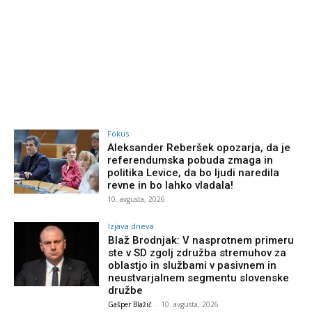
Fokus
Aleksander Reberšek opozarja, da je
referendumska pobuda zmaga in
politika Levice, da bo ljudi naredila
revne in bo lahko vladala!
10. avgusta, 2026
Izjava dneva
Blaž Brodnjak: V nasprotnem primeru
ste v SD zgolj združba stremuhov za
oblastjo in službami v pasivnem in
neustvarjalnem segmentu slovenske
družbe
Gašper Blažič
-
10. avgusta, 2026