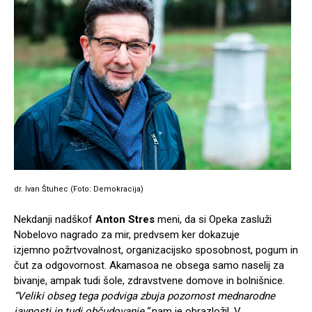
dr. Ivan Štuhec (Foto: Demokracija)
Nekdanji nadškof
Anton Stres
meni, da si Opeka zasluži
Nobelovo nagrado za mir, predvsem ker dokazuje
izjemno požrtvovalnost, organizacijsko sposobnost, pogum in
čut za odgovornost. Akamasoa ne obsega samo naselij za
bivanje, ampak tudi šole, zdravstvene domove in bolnišnice.
“Veliki obseg tega podviga zbuja pozornost mednarodne
javnosti in tudi občudovanje,”
nam je obrazložil. V