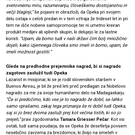
svetovnemu miru, razumevanju, človeškemu dostojanstvu in
večji blaginji,”
še pojasni in obrazloži, da Opeka pri svojem
delu ostaja v celoti predan in v tem vztraja že trideset let in pri
tem ne išče nobene samopromocije ter ni umetno kreiran
produkt medijev ali vplivnih skupin, ki delujejo le za lastne
koristi.
“Upam, da bomo tudi v naši državi čim bolj množično
dojeli, kako izjemnega človeka smo imeli in bomo, upam, še
imeli možnost gostiti.”
Glede na predhodne prejemnike nagrad, bi si nagrado
zagotovo zaslužil tudi Opeka
Lazarist in misijonar, ki se je rodil slovenskim staršem v
Buenos Airesu, je bil že pred leti prvič predlagan za Nobelovo
nagrado za mir za svoje humanitarno delo na Madagaskarju.
“Če si predočimo, kdo vse je to nagrado že dobil, se lahko
samo vprašamo, zakaj tega priznanja še ni dobil tudi Opeka,
saj si jo brez dvoma zasluži prej kot večina tistih, ki so jo
prejeli,”
pravi zgodovinarka
Tamara Griesser Pečar
. Kot vsi
ostali, tudi sama poudarja, da se Opeka že desetletja povsem
nesebično zavzema za brezdomce, ki živijo na smeteh v