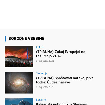
SORODNE VSEBINE
Fokus
(TRIBUNA) Zakaj Evropejci ne
razumejo ZDA?
6. avgusta, 2026
Slovenija
(TRIBUNA) Spoštovati naravo; prva
točka: Čudež narave
6. avgusta, 2026
Lokalno
Italijanski pohodniki v Sloveniji