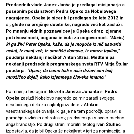
Predsednik vlade Janez Janša je predlagal misijonarja s
posebnim poslanstvom Pedra Opeko za Nobelovega
nagrajenca. Opeka je sicer bil predlagan že leta 2012 in
si, glede na prejšnje dobitnike, nagrado več kot zasluži.
Po mnenju vidnih poznavalcev je Opeka odraz izjemne
požrtvovalnosti, poguma in čuta za odgovornost.
“Model,
ki ga živi Peter Opeka, kaže, da je mogoče iz nič ustvariti
nekaj, iz manj več, iz smetišč domove, iz mraza toplino,”
poudarja nekdanji nadškof Anton Stres. Medtem pa
nekdanji predsednik programskega sveta RTV Mitja Štular
poudarja:
“Upam, da bomo tudi v naši državi čim bolj
množično dojeli, kako izjemnega človeka imamo.”
Po mnenju teologa in filozofa
Janeza Juhanta
si
Pedro
Opeka
zasluži Nobelovo nagrado za mir zaradi svojega
nesebičnega dela za najbolj prizadete v Afriki in
vsestranskega delovanja, ki ga je na tem področju opravil s
pomočjo različnih dobrotnikov, predvsem pa s svojo osebno
angažiranostjo. Po drugi strani moralni teolog
Ivan Štuhec
izpostavlja, da je bil Opeka že nekajkrat v igri za nominacijo, a