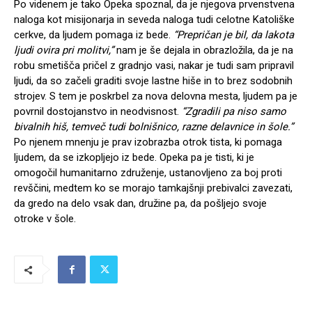
Po videnem je tako Opeka spoznal, da je njegova prvenstvena
naloga kot misijonarja in seveda naloga tudi celotne Katoliške
cerkve, da ljudem pomaga iz bede.
“Prepričan je bil, da lakota
ljudi ovira pri molitvi,”
nam je še dejala in obrazložila, da je na
robu smetišča pričel z gradnjo vasi, nakar je tudi sam pripravil
ljudi, da so začeli graditi svoje lastne hiše in to brez sodobnih
strojev. S tem je poskrbel za nova delovna mesta, ljudem pa je
povrnil dostojanstvo in neodvisnost.
“Zgradili pa niso samo
bivalnih hiš, temveč tudi bolnišnico, razne delavnice in šole.”
Po njenem mnenju je prav izobrazba otrok tista, ki pomaga
ljudem, da se izkopljejo iz bede. Opeka pa je tisti, ki je
omogočil humanitarno združenje, ustanovljeno za boj proti
revščini, medtem ko se morajo tamkajšnji prebivalci zavezati,
da gredo na delo vsak dan, družine pa, da pošljejo svoje
otroke v šole.