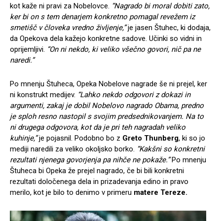
kot kaže ni pravi za Nobelovce.
“Nagrado bi moral dobiti zato,
ker bi on s tem denarjem konkretno pomagal revežem iz
smetišč v človeka vredno življenje,”
je jasen Štuhec, ki dodaja,
da Opekova dela kažejo konkretne sadove. Učinki so vidni in
oprijemljivi.
“On ni nekdo, ki veliko všečno govori, nič pa ne
naredi.”
Po mnenju Štuheca, Opeka Nobelove nagrade še ni prejel, ker
ni konstrukt medijev.
“Lahko nekdo odgovori z dokazi in
argumenti, zakaj je dobil Nobelovo nagrado Obama, predno
je sploh resno nastopil s svojim predsednikovanjem. Na to
ni drugega odgovora, kot da je pri teh nagradah veliko
kuhinje,”
je pojasnil. Podobno bo z
Greto Thunberg
, ki so jo
mediji naredili za veliko okoljsko borko.
“Kakšni so konkretni
rezultati njenega govorjenja pa nihče ne pokaže.”
Po mnenju
Štuheca bi Opeka že prejel nagrado, če bi bili konkretni
rezultati določenega dela in prizadevanja edino in pravo
merilo, kot je bilo to denimo v primeru
matere Tereze.