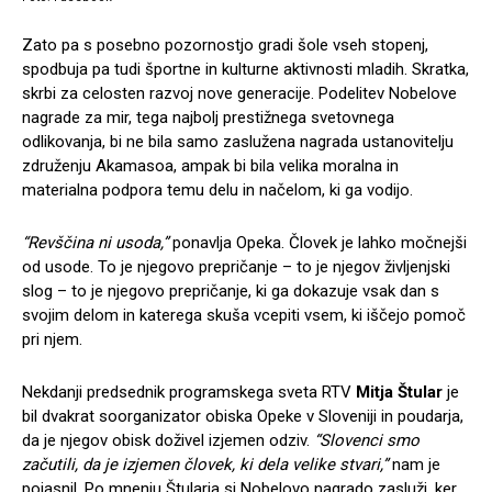
Zato pa s posebno pozornostjo gradi šole vseh stopenj,
spodbuja pa tudi športne in kulturne aktivnosti mladih. Skratka,
skrbi za celosten razvoj nove generacije. Podelitev Nobelove
nagrade za mir, tega najbolj prestižnega svetovnega
odlikovanja, bi ne bila samo zaslužena nagrada ustanovitelju
združenju Akamasoa, ampak bi bila velika moralna in
materialna podpora temu delu in načelom, ki ga vodijo.
“Revščina ni usoda,”
ponavlja Opeka. Človek je lahko močnejši
od usode. To je njegovo prepričanje – to je njegov življenjski
slog – to je njegovo prepričanje, ki ga dokazuje vsak dan s
svojim delom in katerega skuša vcepiti vsem, ki iščejo pomoč
pri njem.
Nekdanji predsednik programskega sveta RTV
Mitja Štular
je
bil dvakrat soorganizator obiska Opeke v Sloveniji in poudarja,
da je njegov obisk doživel izjemen odziv.
“Slovenci smo
začutili, da je izjemen človek, ki dela velike stvari,”
nam je
pojasnil. Po mnenju Štularja si Nobelovo nagrado zasluži, ker