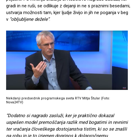
gradi in ne ruši, se odlikuje z dejanji in ne s praznimi besedami,
ustvarja možnosti tam, kjer ljudje živijo in jih ne poganja v beg
v
“obljubljene dežele”
.
Nekdanji predsednik programskega sveta RTV Mitja Štular (Foto:
Nova24TV)
“Dodatno si nagrado zasluži, ker je praktično dokazal
uspešen model premoščanja razlik med bogatimi in revnimi
ter vračanja človeškega dostojanstva tistim, ki so se znašli
na robu in je to izjemen doprinos k dolgoročnemu