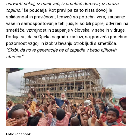
ustvariti nekaj, iz manj več, iz smetišč domove, iz mraza
toplino,”
še poudarja. Kot pravi pa za to nista dovolj le
solidarnost in pravičnost, temveč so potrebni vera, zaupanje
vase in samospoštovanje teh ljudi, ki so bili poprej odvrženi na
smetišče, vztrajnost in zaupanje v človeka: v sebe in v druge.
Dodaja še, da si Opeka nagrado zasluži, saj posveča posebno
pozornost vzgoji in izobraževanju otrok ljudi s smetišča.
“Skrbi, da nove generacije ne bi zapadle v bedo njihovih
staršev.”
Foto: Facebook