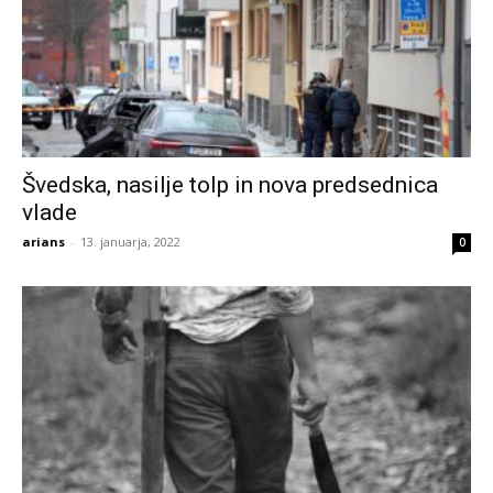
Švedska, nasilje tolp in nova predsednica
vlade
arians
-
13. januarja, 2022
0