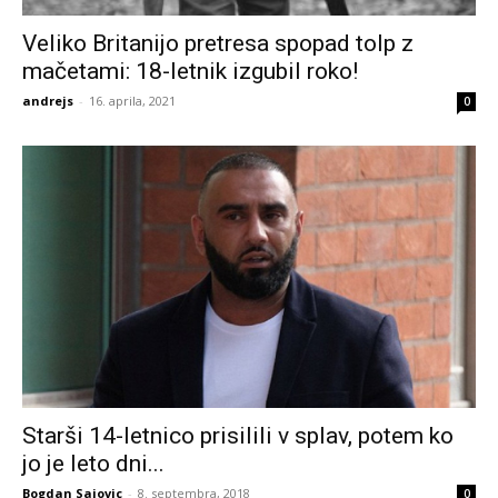
Veliko Britanijo pretresa spopad tolp z
mačetami: 18-letnik izgubil roko!
andrejs
-
16. aprila, 2021
0
Starši 14-letnico prisilili v splav, potem ko
jo je leto dni...
Bogdan Sajovic
-
8. septembra, 2018
0