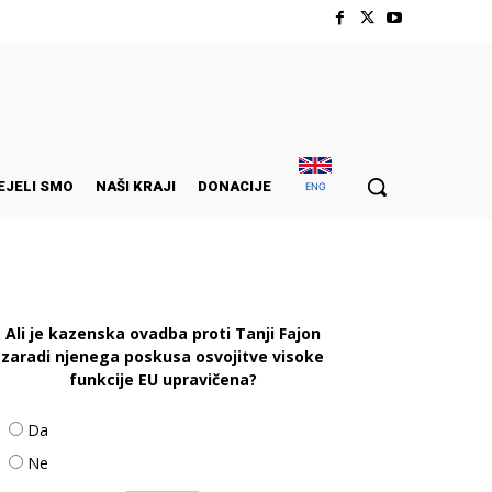
EJELI SMO
NAŠI KRAJI
DONACIJE
ENG
Ali je kazenska ovadba proti Tanji Fajon
zaradi njenega poskusa osvojitve visoke
funkcije EU upravičena?
Da
Ne