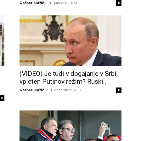
Gašper Blažič
-
20. januarja, 2024
0
(VIDEO) Je tudi v dogajanje v Srbiji
vpleten Putinov režim? Ruski...
Gašper Blažič
-
31. decembra, 2023
0
0