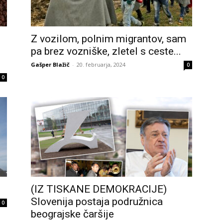
Z vozilom, polnim migrantov, sam
pa brez vozniške, zletel s ceste...
Gašper Blažič
-
20. februarja, 2024
0
0
(IZ TISKANE DEMOKRACIJE)
Slovenija postaja podružnica
0
beograjske čaršije