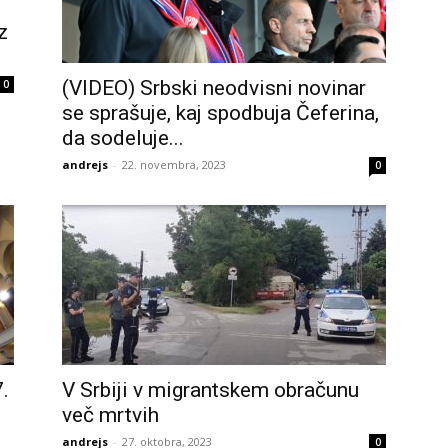
z
(VIDEO) Srbski neodvisni novinar
0
se sprašuje, kaj spodbuja Čeferina,
da sodeluje...
andrejs
-
22. novembra, 2023
0
.
V Srbiji v migrantskem obračunu
več mrtvih
andrejs
-
27. oktobra, 2023
0