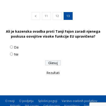
11
12
13
Ali je kazenska ovadba proti Tanji Fajon zaradi njenega
poskusa osvojitve visoke funkcije EU upravičena?
Da
Ne
Rezultati
O reviji
O podjetju
Splošni pogoji
Varstvo osebnih podatkov
Piškotki
Stik z nami
Oglaševanje
Naročilnica
Donacije