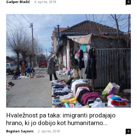
Gašper Blažič
-
4. aprila, 2018
0
Hvaležnost pa taka: imigranti prodajajo
hrano, ki jo dobijo kot humanitarno...
Bogdan Sajovic
-
2. aprila, 2018
0