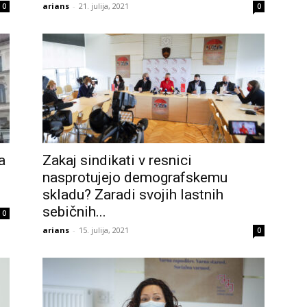
arians
-
21. julija, 2021
0
0
a
Zakaj sindikati v resnici
nasprotujejo demografskemu
skladu? Zaradi svojih lastnih
sebičnih...
0
arians
-
15. julija, 2021
0