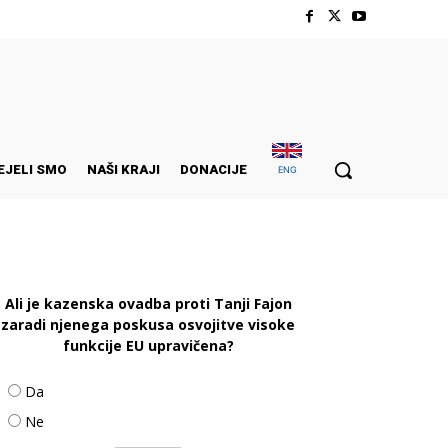
EJELI SMO
NAŠI KRAJI
DONACIJE
ENG
Ali je kazenska ovadba proti Tanji Fajon
zaradi njenega poskusa osvojitve visoke
funkcije EU upravičena?
Da
Ne