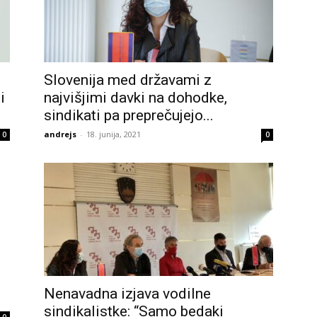
Slovenija med državami z
i
najvišjimi davki na dohodke,
sindikati pa preprečujejo...
andrejs
-
18. junija, 2021
0
0
Nenavadna izjava vodilne
sindikalistke: “Samo bedaki
0