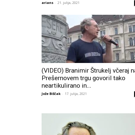
arians
-
21. julija, 2021
(VIDEO) Branimir Štrukelj včeraj n
Prešernovem trgu govoril tako
neartikulirano in...
Jože Biščak
-
17. julija, 2021