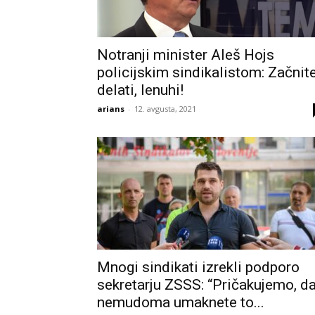
Notranji minister Aleš Hojs
policijskim sindikalistom: Začnit
delati, lenuhi!
arians
-
12. avgusta, 2021
Mnogi sindikati izrekli podporo
sekretarju ZSSS: “Pričakujemo, d
nemudoma umaknete to...