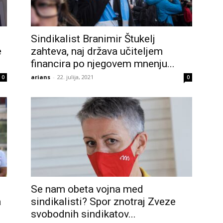
Sindikalist Branimir Štukelj
e
zahteva, naj država učiteljem
financira po njegovem mnenju...
arians
-
22. julija, 2021
0
0
Se nam obeta vojna med
a
sindikalisti? Spor znotraj Zveze
svobodnih sindikatov...