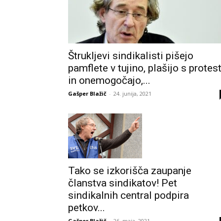
Štrukljevi sindikalisti pišejo
pamflete v tujino, plašijo s protest
in onemogočajo,...
Gašper Blažič
-
24. junija, 2021
Tako se izkorišča zaupanje
članstva sindikatov! Pet
sindikalnih central podpira
petkov...
Gašper Blažič
-
26. maja, 2021