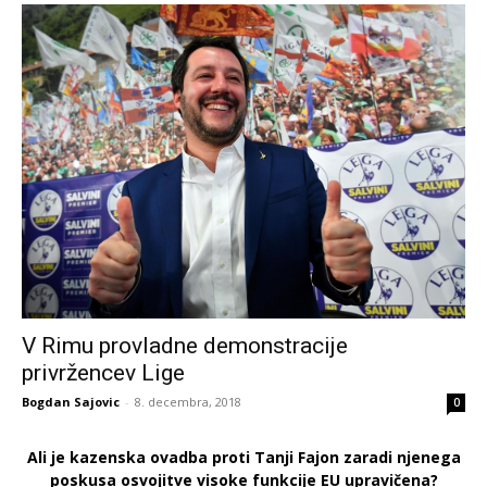
V Rimu provladne demonstracije
privržencev Lige
Bogdan Sajovic
-
8. decembra, 2018
0
Ali je kazenska ovadba proti Tanji Fajon zaradi njenega
poskusa osvojitve visoke funkcije EU upravičena?