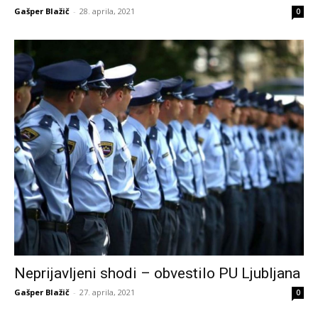
Gašper Blažič
-
28. aprila, 2021
0
Neprijavljeni shodi – obvestilo PU Ljubljana
Gašper Blažič
-
27. aprila, 2021
0