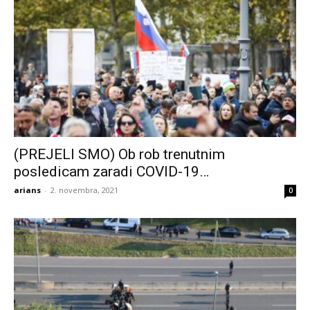
(PREJELI SMO) Ob rob trenutnim
posledicam zaradi COVID-19…
arians
-
2. novembra, 2021
0