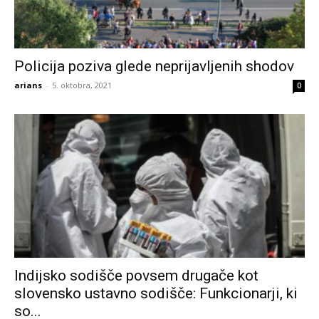
Policija poziva glede neprijavljenih shodov
arians
-
5. oktobra, 2021
0
Indijsko sodišče povsem drugače kot
slovensko ustavno sodišče: Funkcionarji, ki
so...