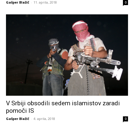
Gašper Blažič
-
11. aprila, 2018
0
V Srbiji obsodili sedem islamistov zaradi
pomoči IS
Gašper Blažič
-
4. aprila, 2018
0