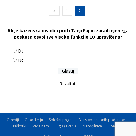
1
2
Ali je kazenska ovadba proti Tanji Fajon zaradi njenega
poskusa osvojitve visoke funkcije EU upravičena?
Da
Ne
Rezultati
O reviji
O podjetju
Splošni pogoji
Varstvo osebnih podatkov
Piškotki
Stik z nami
Oglaševanje
Naročilnica
Donacije