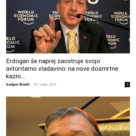
Erdogan še naprej zaostruje svojo
avtoritarno vladavino: na nove dosmrtne
kazni...
Gašper Blažič
-
30. maja, 2019
0