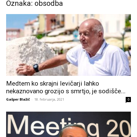
Oznaka: obsodba
Medtem ko skrajni levičarji lahko
nekaznovano grozijo s smrtjo, je sodišče...
Gašper Blažič
-
18. februarja, 2021
0