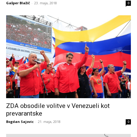
Gašper Blažič
-
23. maja, 2018
0
ZDA obsodile volitve v Venezueli kot
prevarantske
Bogdan Sajovic
-
21. maja, 2018
0