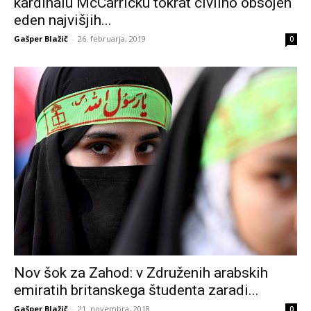
kardinalu McCarricku tokrat civilno obsojen
eden najvišjih...
Gašper Blažič
-
26. februarja, 2019
0
Nov šok za Zahod: v Združenih arabskih
emiratih britanskega študenta zaradi...
Gašper Blažič
-
21. novembra, 2018
0