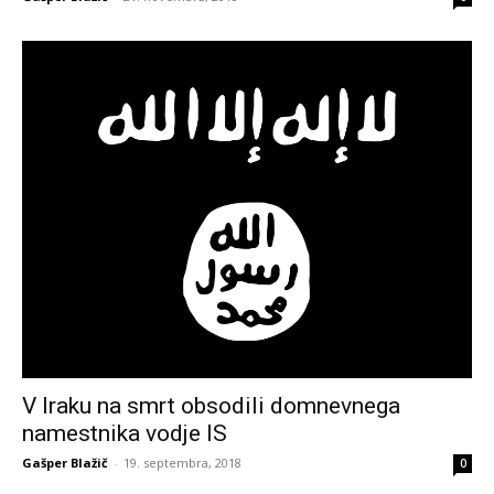
V Iraku na smrt obsodili domnevnega
namestnika vodje IS
Gašper Blažič
-
19. septembra, 2018
0