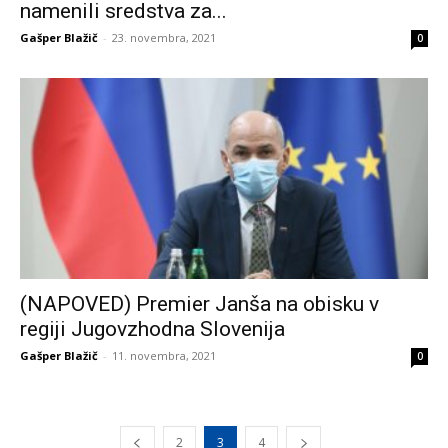
namenili sredstva za...
Gašper Blažič
-
23. novembra, 2021
0
(NAPOVED) Premier Janša na obisku v
regiji Jugovzhodna Slovenija
Gašper Blažič
-
11. novembra, 2021
0
2
3
4