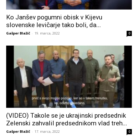
Ko Janšev pogumni obisk v Kijevu
slovenske levičarje tako boli, da...
Gašper Blažič
-
19. marca, 2022
0
(VIDEO) Takole se je ukrajinski predsednik
Zelenski zahvalil predsednikom vlad treh...
Gašper Blažič
-
17. marca, 2022
0