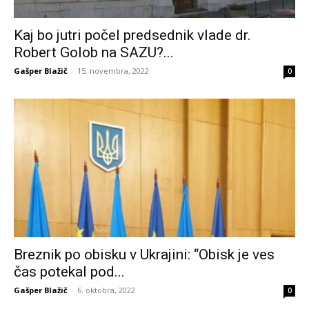
Kaj bo jutri počel predsednik vlade dr.
Robert Golob na SAZU?...
Gašper Blažič
-
15. novembra, 2022
0
Breznik po obisku v Ukrajini: “Obisk je ves
čas potekal pod...
Gašper Blažič
-
6. oktobra, 2022
0