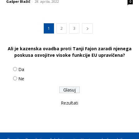
Gašper Blažič
-
28. aprila, 2022
0
1
2
3
Ali je kazenska ovadba proti Tanji Fajon zaradi njenega
poskusa osvojitve visoke funkcije EU upravičena?
Da
Ne
Rezultati