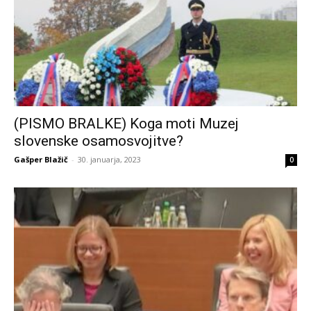
(PISMO BRALKE) Koga moti Muzej
slovenske osamosvojitve?
Gašper Blažič
-
30. januarja, 2023
0