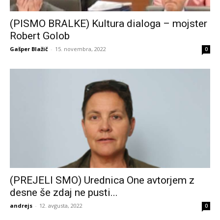
(PISMO BRALKE) Kultura dialoga – mojster
Robert Golob
Gašper Blažič
-
15. novembra, 2022
0
(PREJELI SMO) Urednica One avtorjem z
desne še zdaj ne pusti...
andrejs
-
12. avgusta, 2022
0