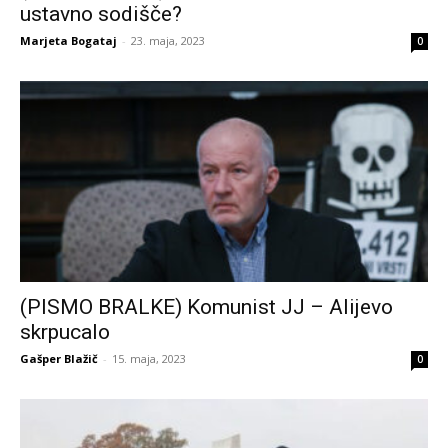
ustavno sodišče?
Marjeta Bogataj
-
23. maja, 2023
0
(PISMO BRALKE) Komunist JJ – Alijevo
skrpucalo
Gašper Blažič
-
15. maja, 2023
0