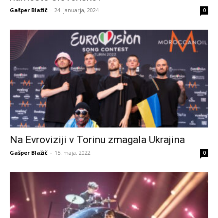
Gašper Blažič
-
24. januarja, 2024
0
Na Evroviziji v Torinu zmagala Ukrajina
Gašper Blažič
-
15. maja, 2022
0