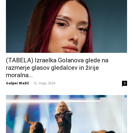
(TABELA) Izraelka Golanova glede na
razmerje glasov gledalcev in žirije
moralna...
Gašper Blažič
-
12. maja, 2024
0