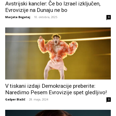
Avstrijski kancler: Če bo Izrael izključen,
Evrovizije na Dunaju ne bo
Marjeta Bogataj
-
10. oktobra, 2025
0
V tiskani izdaji Demokracije preberite:
Naredimo Pesem Evrovizije spet gledljivo!
Gašper Blažič
-
28. maja, 2024
0