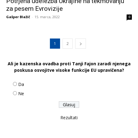
Potrjena udeležba Ukrajine na tekmovanju
za pesem Evrovizije
Gašper Blažič
-
15. marca, 2022
0
1
2
Ali je kazenska ovadba proti Tanji Fajon zaradi njenega
poskusa osvojitve visoke funkcije EU upravičena?
Da
Ne
Rezultati