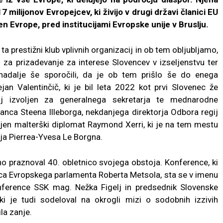
 milijonov Evropejcev, ki živijo v drugi državi članici EU
ven Evrope, pred institucijami Evropske unije v Bruslju.
v ta prestižni klub vplivnih organizacij in ob tem obljubljamo,
 za prizadevanje za interese Slovencev v izseljenstvu ter
 nadalje še sporočili, da je ob tem prišlo še do enega
an Valentinčič, ki je bil leta 2022 kot prvi Slovenec že
j izvoljen za generalnega sekretarja te mednarodne
anca Steena Illeborga, nekdanjega direktorja Odbora regij
ljen malterški diplomat Raymond Xerri, ki je na tem mestu
ja Pierrea-Yvesa Le Borgna.
no praznoval 40. obletnico svojega obstoja. Konference, ki
ca Evropskega parlamenta Roberta Metsola, sta se v imenu
nference SSK mag. Nežka Figelj in predsednik Slovenske
ki je tudi sodeloval na okrogli mizi o sodobnih izzivih
la zanje.