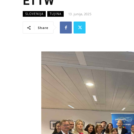
ETTW
13. junija, 2025
SLOVENIJA
TUJINA
Share