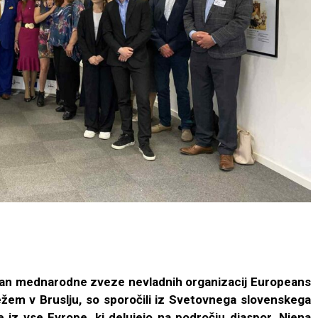
član mednarodne zveze nevladnih organizacij Europeans
em v Bruslju, so sporočili iz Svetovnega slovenskega
iz vse Evrope, ki delujejo na področju diaspor. Njena