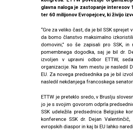
glavna naloga je zastopanje interesov 17
ter 60 milijonov Evropejcev, ki živijo iz
“Gre za veliko čast, da je bil SSK sprejet 
da bomo članstvo maksimalno izkoristili
domovini,” so še zapisali pro SSK, in
pomembnega dogodka, saj je bil dr. Dej
izvoljen v upravni odbor ETTW, seda
organizacije. Na tem mestu je nasledil D
EU. Za novega predsednika pa je bil izvo
nasledil nekdanjega francoskega senator
ETTW je preteklo sredo, v Bruslju sloves
jo je s svojim govorom odprla predsedni
SSK udeležila predsednica Belgijske ko
konference SSK dr. Dejan Valentinčič, 
evropskih diaspor in kaj bi EU lahko naredi