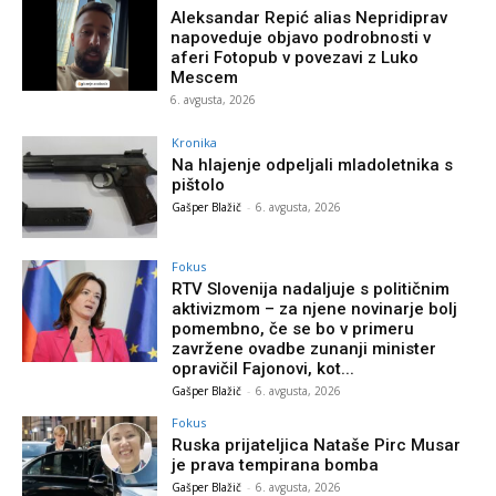
Aleksandar Repić alias Nepridiprav
napoveduje objavo podrobnosti v
aferi Fotopub v povezavi z Luko
Mescem
6. avgusta, 2026
Kronika
Na hlajenje odpeljali mladoletnika s
pištolo
Gašper Blažič
-
6. avgusta, 2026
Fokus
RTV Slovenija nadaljuje s političnim
aktivizmom – za njene novinarje bolj
pomembno, če se bo v primeru
zavržene ovadbe zunanji minister
opravičil Fajonovi, kot...
Gašper Blažič
-
6. avgusta, 2026
Fokus
Ruska prijateljica Nataše Pirc Musar
je prava tempirana bomba
Gašper Blažič
-
6. avgusta, 2026