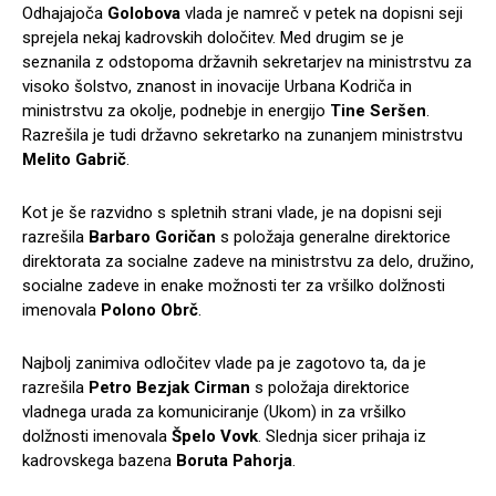
Odhajajoča
Golobova
vlada je namreč v petek na dopisni seji
sprejela nekaj kadrovskih določitev. Med drugim se je
seznanila z odstopoma državnih sekretarjev na ministrstvu za
visoko šolstvo, znanost in inovacije Urbana Kodriča in
ministrstvu za okolje, podnebje in energijo
Tine Seršen
.
Razrešila je tudi državno sekretarko na zunanjem ministrstvu
Melito Gabrič
.
Kot je še razvidno s spletnih strani vlade, je na dopisni seji
razrešila
Barbaro Goričan
s položaja generalne direktorice
direktorata za socialne zadeve na ministrstvu za delo, družino,
socialne zadeve in enake možnosti ter za vršilko dolžnosti
imenovala
Polono Obrč
.
Najbolj zanimiva odločitev vlade pa je zagotovo ta, da je
razrešila
Petro Bezjak Cirman
s položaja direktorice
vladnega urada za komuniciranje (Ukom) in za vršilko
dolžnosti imenovala
Špelo Vovk
. Slednja sicer prihaja iz
kadrovskega bazena
Boruta Pahorja
.