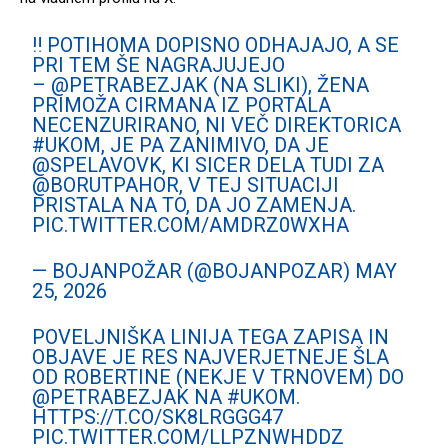
‼️ POTIHOMA DOPISNO ODHAJAJO, A SE
PRI TEM ŠE NAGRAJUJEJO
–
@PETRABEZJAK
(NA SLIKI), ŽENA
PRIMOŽA CIRMANA IZ PORTALA
NECENZURIRANO, NI VEČ DIREKTORICA
#UKOM
, JE PA ZANIMIVO, DA JE
@SPELAVOVK
, KI SICER DELA TUDI ZA
@BORUTPAHOR
, V TEJ SITUACIJI
PRISTALA NA TO, DA JO ZAMENJA.
PIC.TWITTER.COM/AMDRZ0WXHA
— BOJANPOŽAR (@BOJANPOZAR)
MAY
25, 2026
POVELJNIŠKA LINIJA TEGA ZAPISA IN
OBJAVE JE RES NAJVERJETNEJE ŠLA
OD ROBERTINE (NEKJE V TRNOVEM) DO
@PETRABEZJAK
NA
#UKOM
.
HTTPS://T.CO/SK8LRGGG47
PIC.TWITTER.COM/LLPZNWHDDZ