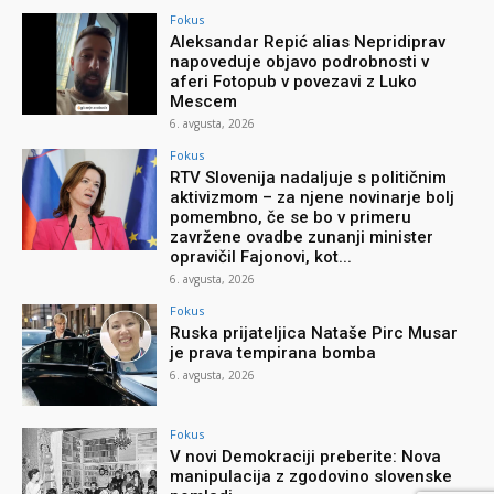
Fokus
Aleksandar Repić alias Nepridiprav
napoveduje objavo podrobnosti v
aferi Fotopub v povezavi z Luko
Mescem
6. avgusta, 2026
Fokus
RTV Slovenija nadaljuje s političnim
aktivizmom – za njene novinarje bolj
pomembno, če se bo v primeru
zavržene ovadbe zunanji minister
opravičil Fajonovi, kot...
6. avgusta, 2026
Fokus
Ruska prijateljica Nataše Pirc Musar
je prava tempirana bomba
6. avgusta, 2026
Fokus
V novi Demokraciji preberite: Nova
manipulacija z zgodovino slovenske