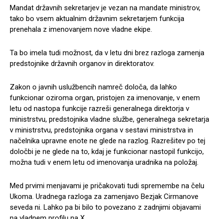
Mandat državnih sekretarjev je vezan na mandate ministrov,
tako bo vsem aktualnim državnim sekretarjem funkcija
prenehala z imenovanjem nove vladne ekipe.
Ta bo imela tudi možnost, da v letu dni brez razloga zamenja
predstojnike državnih organov in direktoratov.
Zakon o javnih uslužbencih namreč določa, da lahko
funkcionar oziroma organ, pristojen za imenovanje, v enem
letu od nastopa funkcije razreši generalnega direktorja v
ministrstvu, predstojnika vladne službe, generalnega sekretarja
v ministrstvu, predstojnika organa v sestavi ministrstva in
načelnika upravne enote ne glede na razlog. Razrešitev po tej
določbi je ne glede na to, kdaj je funkcionar nastopil funkcijo,
možna tudi v enem letu od imenovanja uradnika na položaj.
Med prvimi menjavami je pričakovati tudi spremembe na čelu
Ukoma. Uradnega razloga za zamenjavo Bezjak Cirmanove
seveda ni. Lahko pa bi bilo to povezano z zadnjimi objavami
na vladnem profilu na X.