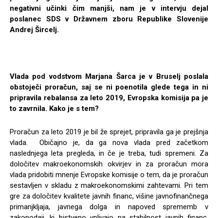
negativni učinki čim manjši, nam je v intervju dejal
poslanec SDS v Državnem zboru Republike Slovenije
Andrej Šircelj.
Vlada pod vodstvom Marjana Šarca je v Bruselj poslala
obstoječi proračun, saj se ni poenotila glede tega in ni
pripravila rebalansa za leto 2019, Evropska komisija pa je
to zavrnila. Kako je s tem?
Proračun za leto 2019 je bil že sprejet, pripravila ga je prejšnja
vlada. Običajno je, da ga nova vlada pred začetkom
naslednjega leta pregleda, in če je treba, tudi spremeni. Za
določitev makroekonomskih okvirjev in za proračun mora
vlada pridobiti mnenje Evropske komisije o tem, da je proračun
sestavljen v skladu z makroekonomskimi zahtevami. Pri tem
gre za določitev kvalitete javnih financ, višine javnofinančnega
primanjkljaja, javnega dolga in napoved sprememb v
zakonodaji, ki bistveno vplivajo na stabilnost javnih financ.