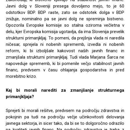
Javni dolg v Sloveniji presega dovoljeno mejo, to je 60
odstotkov BDP. BDP raste, zato se odstotek dolga v BDP
znižuje, nominalno pa se javni dolg ne spreminja bistveno.
Opozorila Evropske komisije so stalna oziroma večletna v
delu, kjer Evropska komisija ugotavlja, da ima Slovenija prevelik
strukturni primanjkljaj. To pomeni, da prejšnja vlada ni naredila
ničesar, sprejela ni nobenih sprememb, izvedla ni nobenih
reform, ki bi izboljšale kakovost naših javnih financ in
zmanjšala strukturni primanjkljaj. Tudi vlada Marjana Šarca ne
napoveduje sprememb, ki bi pomenile večjo stabilnost javnih
financ, predvsem v času ohlajanja gospodarstva in pred
morebitno krizo.
Kaj bi morali narediti za zmanjšanje strukturnega
primanjkljaja?
Sprejeti bi morali rešitve, predvsem na področju zdravstva in
pokojnin pa tudi na področju večje učinkovitosti delovanja
javnega sektorja, in sicer tako, da bi se to dolgoročno odrazilo
na kvaliteti javnih financ. Na področju zdravstva je treba z