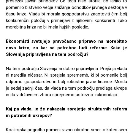
presežek javnih prihodkov. Če tega niso storile, bo lahko to
pomenilo bistveno večje znižanje odhodkov javnega sektorja v
času krize. Vlada bi morala gospodarstvu zagotoviti čim bolj
konkurenčni položaj v primerjavi z njihovimi konkurenti. Tako
morebitna kriza ne bi imela hujših posledic.
Ekonomisti svetujejo pravočasno pripravo na morebitno
novo krizo, za kar so potrebne tudi reforme. Kako je
Slovenija pripravljena na tem področju?
Na tem področju Slovenija ni dobro pripravljena. Prejšnja vlada
ni naredila ničesar. Ni sprejela sprememb, ki bi pomenile bolj
odporno gospodarstvo in bolj robustne javne finance. Morda
je sedaj zadnji čas, da vlada na tem področju predlaga ukrepe
in da v državnem zboru sprejmemo ustrezno zakonodajo.
Kaj pa vlada, je že nakazala sprejetje strukturnih reform
in potrebnih ukrepov?
Koalicijska pogodba pomeni ravno obratno smer, o kateri sem