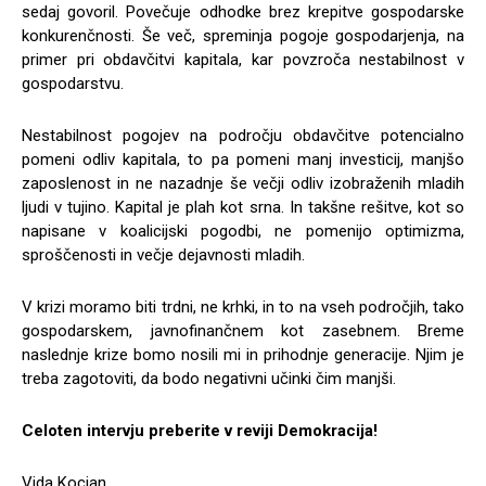
sedaj govoril. Povečuje odhodke brez krepitve gospodarske
konkurenčnosti. Še več, spreminja pogoje gospodarjenja, na
primer pri obdavčitvi kapitala, kar povzroča nestabilnost v
gospodarstvu.
Nestabilnost pogojev na področju obdavčitve potencialno
pomeni odliv kapitala, to pa pomeni manj investicij, manjšo
zaposlenost in ne nazadnje še večji odliv izobraženih mladih
ljudi v tujino. Kapital je plah kot srna. In takšne rešitve, kot so
napisane v koalicijski pogodbi, ne pomenijo optimizma,
sproščenosti in večje dejavnosti mladih.
V krizi moramo biti trdni, ne krhki, in to na vseh področjih, tako
gospodarskem, javnofinančnem kot zasebnem. Breme
naslednje krize bomo nosili mi in prihodnje generacije. Njim je
treba zagotoviti, da bodo negativni učinki čim manjši.
Celoten intervju preberite v reviji Demokracija!
Vida Kocjan