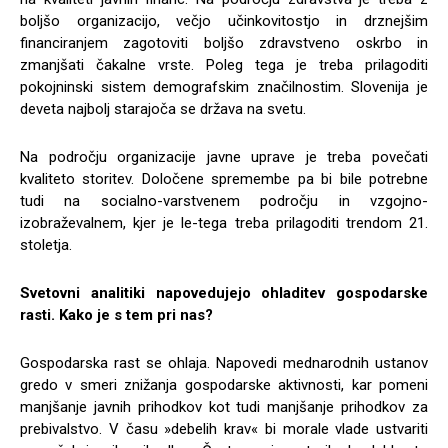
boljšo organizacijo, večjo učinkovitostjo in drznejšim
financiranjem zagotoviti boljšo zdravstveno oskrbo in
zmanjšati čakalne vrste. Poleg tega je treba prilagoditi
pokojninski sistem demografskim značilnostim. Slovenija je
deveta najbolj starajoča se država na svetu.
Na področju organizacije javne uprave je treba povečati
kvaliteto storitev. Določene spremembe pa bi bile potrebne
tudi na socialno-varstvenem področju in vzgojno-
izobraževalnem, kjer je le-tega treba prilagoditi trendom 21.
stoletja.
Svetovni analitiki napovedujejo ohladitev gospodarske
rasti. Kako je s tem pri nas?
Gospodarska rast se ohlaja. Napovedi mednarodnih ustanov
gredo v smeri znižanja gospodarske aktivnosti, kar pomeni
manjšanje javnih prihodkov kot tudi manjšanje prihodkov za
prebivalstvo. V času »debelih krav« bi morale vlade ustvariti