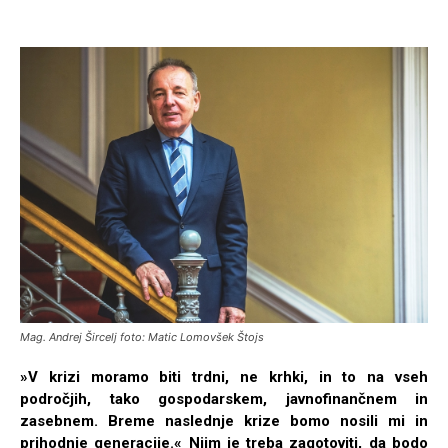
Mag. Andrej Šircelj foto: Matic Lomovšek Štojs
»V krizi moramo biti trdni, ne krhki, in to na vseh
področjih, tako gospodarskem, javnofinančnem in
zasebnem. Breme naslednje krize bomo nosili mi in
prihodnje generacije.« Njim je treba zagotoviti, da bodo