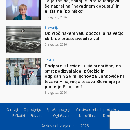
To je razlog, zakaj je Pirc Musarjeva
še naprej na “navadnem dopustu” in
ni šla na “bolniško”
5. avgusta, 2026
Slovenija
Ob vročinskem valu opozorila na večjo
skrb do prostoživečih živali
5. avgusta, 2026
Fokus
Podpornik Levice Lukič prepričan, da
smrt podizvajalca iz Stožic in
odpisanih 29 milijonov za Jankoviće ni
težava – največja težava Slovenije je
podjetje Progros!?
5. avgusta, 2026
O reviji
O podjetju
Splošni pogoji
Varstvo osebnih podatkov
Piškotki
Stik z nami
Oglaševanje
Naročilnica
Donacije
© Nova obzorja d.o.o., 2026