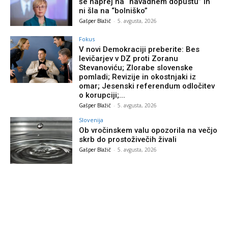
še naprej na “navadnem dopustu” in
ni šla na “bolniško”
Gašper Blažič
-
5. avgusta, 2026
Fokus
V novi Demokraciji preberite: Bes
levičarjev v DZ proti Zoranu
Stevanoviću; Zlorabe slovenske
pomladi; Revizije in okostnjaki iz
omar; Jesenski referendum odločitev
o korupciji;...
Gašper Blažič
-
5. avgusta, 2026
Slovenija
Ob vročinskem valu opozorila na večjo
skrb do prostoživečih živali
Gašper Blažič
-
5. avgusta, 2026