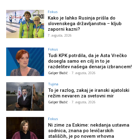
Fokus
Kako je lahko Rusinja prišla do
slovenskega državljanstva – kljub
zaporni kazni?
7. avgusta, 2026
Fokus
Tudi KPK potrdila, da je Asta Vrečko
dosegla samo en cilj in to je
razdelitev našega denarja izbrancem!
Gašper Blažič
-
7. avgusta, 2026
Tujina
To je razlog, zakaj je iranski ajatolski
režim nevaren za svetovni mir
Gašper Blažič
-
7. avgusta, 2026
Fokus
Ni zime za Eskime: nekdanja ustavna
sodnica, znana po levičarskih
stališčih, je po novem vrhovna