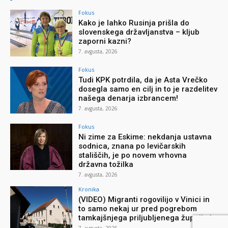
Fokus
Kako je lahko Rusinja prišla do
slovenskega državljanstva – kljub
zaporni kazni?
7. avgusta, 2026
Fokus
Tudi KPK potrdila, da je Asta Vrečko
dosegla samo en cilj in to je razdelitev
našega denarja izbrancem!
7. avgusta, 2026
Fokus
Ni zime za Eskime: nekdanja ustavna
sodnica, znana po levičarskih
stališčih, je po novem vrhovna
državna tožilka
7. avgusta, 2026
Kronika
(VIDEO) Migranti rogovilijo v Vinici in
to samo nekaj ur pred pogrebom
tamkajšnjega priljubljenega župnika!
7. avgusta, 2026