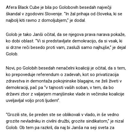
Afera Black Cube je bila po Golobovih besedah največji
škandal v zgodovini Slovenije. “In žal prihaja od človeka, ki se
najbolj kiti ravno z domoljubjem,” je dodal.
Golob je tako Janši očital, da se njegova prava narava pokaže,
ko dobi oblast. “Vi si predstavljate demokracijo, da si vsak, ki
si drzne reči besedo proti vam, zasluži samo najhujše,” je dejal
Golob.
Novi, po Golobih besedah nenačelni koaliciji je očital, da s tem,
ko prepoveduje referendum o zadevah, kot so privatizacija
zdravstva in demontaža pokojninske blagajne, ne želi živeti v
demokraciji, pač pa “v tajnosti vaših soban, v tem, da bo
državni zbor z valjarjem manjšinske vlade in večinske koalicije
uveljavljal voljo proti ljudem”.
“Grozili ste, še preden ste se oblikovali v vlado, in še vedno
grozite nevladniku in civilni družbi, grozite sindikatom,” je nizal
Golob. Ob tem pa razkril, da naj bi Janša na seji sveta za