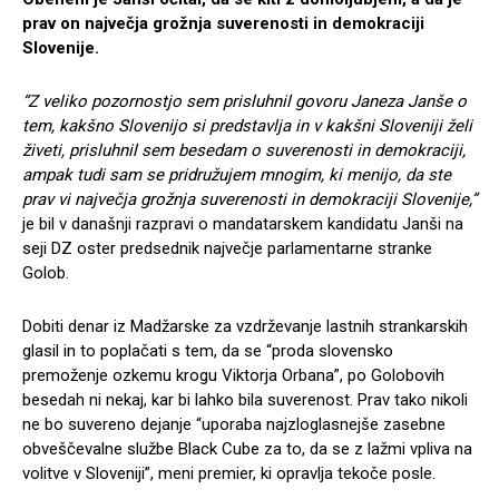
prav on največja grožnja suverenosti in demokraciji
Slovenije.
“Z veliko pozornostjo sem prisluhnil govoru Janeza Janše o
tem, kakšno Slovenijo si predstavlja in v kakšni Sloveniji želi
živeti, prisluhnil sem besedam o suverenosti in demokraciji,
ampak tudi sam se pridružujem mnogim, ki menijo, da ste
prav vi največja grožnja suverenosti in demokraciji Slovenije,”
je bil v današnji razpravi o mandatarskem kandidatu Janši na
seji DZ oster predsednik največje parlamentarne stranke
Golob.
Dobiti denar iz Madžarske za vzdrževanje lastnih strankarskih
glasil in to poplačati s tem, da se “proda slovensko
premoženje ozkemu krogu Viktorja Orbana”, po Golobovih
besedah ni nekaj, kar bi lahko bila suverenost. Prav tako nikoli
ne bo suvereno dejanje “uporaba najzloglasnejše zasebne
obveščevalne službe Black Cube za to, da se z lažmi vpliva na
volitve v Sloveniji”, meni premier, ki opravlja tekoče posle.