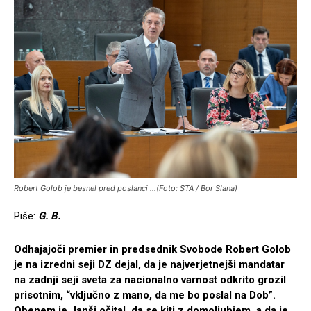
Robert Golob je besnel pred poslanci ...(Foto: STA / Bor Slana)
Piše:
G. B.
Odhajajoči premier in predsednik Svobode Robert Golob
je na izredni seji DZ dejal, da je najverjetnejši mandatar
na zadnji seji sveta za nacionalno varnost odkrito grozil
prisotnim, “vključno z mano, da me bo poslal na Dob”.
Obenem je Janši očital, da se kiti z domoljubjem, a da je