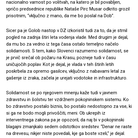
nacionalno varnost po volitvah, na katero je bil povabljen,
vpričo predsednice republike Nataše Pirc Musar odkrito grozil
prisotnim, “vključno z mano, da me bo poslal na Dob”.
Sicer pa je Golob nastop v DZ izkoristil tudi za to, da je strnil
pogled na zadnja štiri leta vodenja vlade. Med drugim je dejal,
da mu bo za vedno iz tega časa ostalo temeljno načelo
solidarnosti. S tem, kako Slovenci razumemo solidarnost, se
je prvič srečal ob požaru na Krasu, pozneje tudi v času
uničujočih poplav. Kot je dejal, je vlada v teh štirih letih
poskrbela za opremo gasilcev, vključno z nabavami letal za
gašenje iz zraka, začela je urejati vodotoke in infrastrukturo.
Solidarnost se po njegovem mnenju kaže tudi v javnem
zdravstvu in šolstvu ter vzdržnem pokojninskem sistemu. Ko
bo zdravstvo postalo biznis, bo postalo nedostopno za vse, ki
si ga ne bodo mogli privoščiti, meni. Ob ukrepih iz
interventnega zakona pa je opozoril, da naj bi v pokojninski
blagajni zmanjkalo sedem odstotkov sredstev. “Denar ne raste
na drevesu, nikjer niste povedali, kje ga boste vzeli,” je dejal.