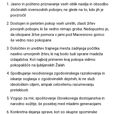
Jasno in pošteno priznavanje vseh oblik nasilja in obsodbo
zločinskih izvensodnih pobojev, ne glede na to, kdo jih je
povzročil.
Dostojen in pieteten pokop vseh umrlih, zlasti žrtev
povojnih pobojev, ki še vedno nimajo groba. Nedopustno je,
da izkopane žrtve pomora v jami pod Macesnovo gorico
še vedno niso pokopane.
Določitev in ureditev trajnega mesta zadnjega počitka
nasilno umorjenih žrtev, ki naj bodo tudi oprane madeža
izdajalstva. Kot najbolj primeren kraj pokopa vidimo
pokopališče na ljubljanskih Žalah.
Spodbujanje neodvisnega zgodovinskega raziskovanja in
iskanje soglasja o zgodovinskih dejstvih, ki ne služi
ideološkim ciljem, ampak celovitemu razumevanju
preteklosti.
Vzgojo za mir, spoštovanje človekovega dostojanstva in
narodno sožitje, še posebej med mladimi generacijami.
Konkretna dejanja sprave, kot so skupne spominske