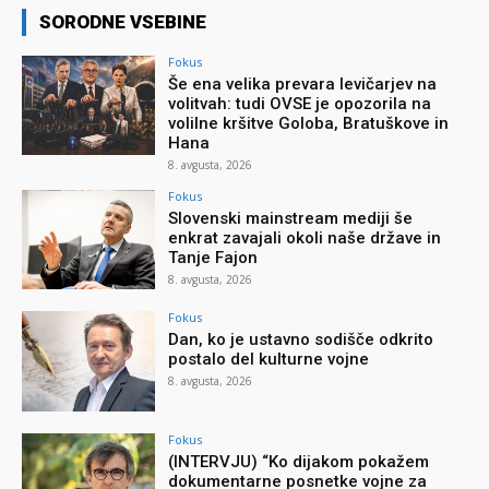
SORODNE VSEBINE
Fokus
Še ena velika prevara levičarjev na
volitvah: tudi OVSE je opozorila na
volilne kršitve Goloba, Bratuškove in
Hana
8. avgusta, 2026
Fokus
Slovenski mainstream mediji še
enkrat zavajali okoli naše države in
Tanje Fajon
8. avgusta, 2026
Fokus
Dan, ko je ustavno sodišče odkrito
postalo del kulturne vojne
8. avgusta, 2026
Fokus
(INTERVJU) “Ko dijakom pokažem
dokumentarne posnetke vojne za