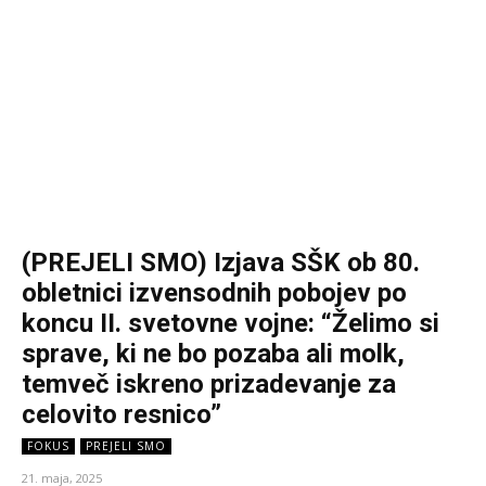
(PREJELI SMO) Izjava SŠK ob 80.
obletnici izvensodnih pobojev po
koncu II. svetovne vojne: “Želimo si
sprave, ki ne bo pozaba ali molk,
temveč iskreno prizadevanje za
celovito resnico”
FOKUS
PREJELI SMO
21. maja, 2025