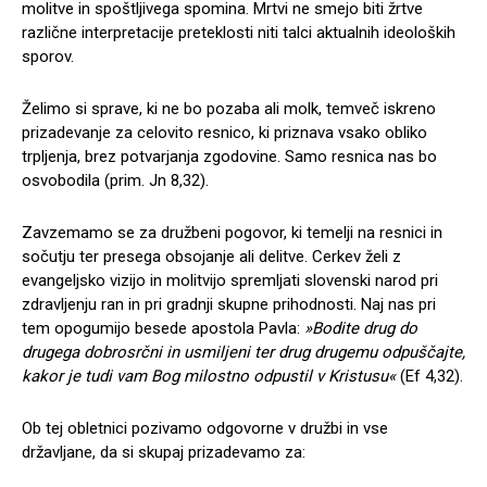
molitve in spoštljivega spomina. Mrtvi ne smejo biti žrtve
različne interpretacije preteklosti niti talci aktualnih ideoloških
sporov.
Želimo si sprave, ki ne bo pozaba ali molk, temveč iskreno
prizadevanje za celovito resnico, ki priznava vsako obliko
trpljenja, brez potvarjanja zgodovine. Samo resnica nas bo
osvobodila (prim. Jn 8,32).
Zavzemamo se za družbeni pogovor, ki temelji na resnici in
sočutju ter presega obsojanje ali delitve. Cerkev želi z
evangeljsko vizijo in molitvijo spremljati slovenski narod pri
zdravljenju ran in pri gradnji skupne prihodnosti. Naj nas pri
tem opogumijo besede apostola Pavla:
»Bodite drug do
drugega dobrosrčni in usmiljeni ter drug drugemu odpuščajte,
kakor je tudi vam Bog milostno odpustil v Kristusu«
(Ef 4,32).
Ob tej obletnici pozivamo odgovorne v družbi in vse
državljane, da si skupaj prizadevamo za: