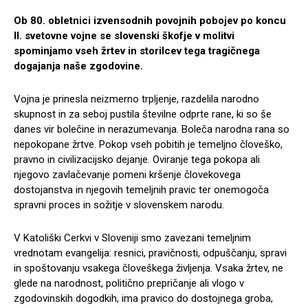
Ob 80. obletnici izvensodnih povojnih pobojev po koncu
II. svetovne vojne se slovenski škofje v molitvi
spominjamo vseh žrtev in storilcev tega tragičnega
dogajanja naše zgodovine.
Vojna je prinesla neizmerno trpljenje, razdelila narodno
skupnost in za seboj pustila številne odprte rane, ki so še
danes vir bolečine in nerazumevanja. Boleča narodna rana so
nepokopane žrtve. Pokop vseh pobitih je temeljno človeško,
pravno in civilizacijsko dejanje. Oviranje tega pokopa ali
njegovo zavlačevanje pomeni kršenje človekovega
dostojanstva in njegovih temeljnih pravic ter onemogoča
spravni proces in sožitje v slovenskem narodu.
V Katoliški Cerkvi v Sloveniji smo zavezani temeljnim
vrednotam evangelija: resnici, pravičnosti, odpuščanju, spravi
in spoštovanju vsakega človeškega življenja. Vsaka žrtev, ne
glede na narodnost, politično prepričanje ali vlogo v
zgodovinskih dogodkih, ima pravico do dostojnega groba,