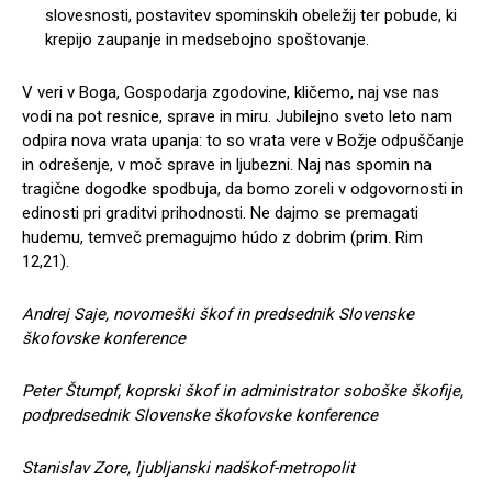
slovesnosti, postavitev spominskih obeležij ter pobude, ki
krepijo zaupanje in medsebojno spoštovanje.
V veri v Boga, Gospodarja zgodovine, kličemo, naj vse nas
vodi na pot resnice, sprave in miru. Jubilejno sveto leto nam
odpira nova vrata upanja: to so vrata vere v Božje odpuščanje
in odrešenje, v moč sprave in ljubezni. Naj nas spomin na
tragične dogodke spodbuja, da bomo zoreli v odgovornosti in
edinosti pri graditvi prihodnosti. Ne dajmo se premagati
hudemu, temveč premagujmo húdo z dobrim (prim. Rim
12,21).
Andrej Saje, novomeški škof in predsednik Slovenske
škofovske konference
Peter Štumpf, koprski škof in administrator soboške škofije,
podpredsednik Slovenske škofovske konference
Stanislav Zore, ljubljanski nadškof-metropolit