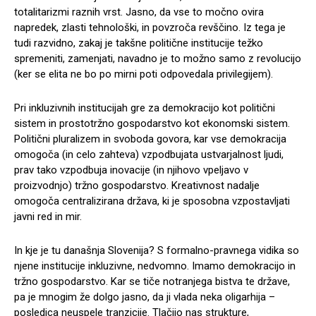
totalitarizmi raznih vrst. Jasno, da vse to močno ovira
napredek, zlasti tehnološki, in povzroča revščino. Iz tega je
tudi razvidno, zakaj je takšne politične institucije težko
spremeniti, zamenjati, navadno je to možno samo z revolucijo
(ker se elita ne bo po mirni poti odpovedala privilegijem).
Pri inkluzivnih institucijah gre za demokracijo kot politični
sistem in prostotržno gospodarstvo kot ekonomski sistem.
Politični pluralizem in svoboda govora, kar vse demokracija
omogoča (in celo zahteva) vzpodbujata ustvarjalnost ljudi,
prav tako vzpodbuja inovacije (in njihovo vpeljavo v
proizvodnjo) tržno gospodarstvo. Kreativnost nadalje
omogoča centralizirana država, ki je sposobna vzpostavljati
javni red in mir.
In kje je tu današnja Slovenija? S formalno-pravnega vidika so
njene institucije inkluzivne, nedvomno. Imamo demokracijo in
tržno gospodarstvo. Kar se tiče notranjega bistva te države,
pa je mnogim že dolgo jasno, da ji vlada neka oligarhija –
posledica neuspele tranzicije. Tlačijo nas strukture,