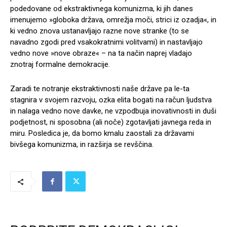
podedovane od ekstraktivnega komunizma, ki jih danes
imenujemo »globoka država, omrežja moči, strici iz ozadja«, in
ki vedno znova ustanavljajo razne nove stranke (to se
navadno zgodi pred vsakokratnimi volitvami) in nastavljajo
vedno nove »nove obraze« – na ta način naprej vladajo
znotraj formalne demokracije.
Zaradi te notranje ekstraktivnosti naše države pa le-ta
stagnira v svojem razvoju, ozka elita bogati na račun ljudstva
in nalaga vedno nove davke, ne vzpodbuja inovativnosti in duši
podjetnost, ni sposobna (ali noče) zgotavljati javnega reda in
miru. Posledica je, da bomo kmalu zaostali za državami
bivšega komunizma, in razširja se revščina.