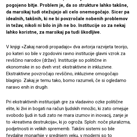
pogojeno bitje. Problem je, da so strukture lahko takšne,
da marsikaj tudi otežujejo ali celo onemogočajo. Sicer pa
idealnih, takšnih, ki ne bi povzročale nobenih problemov
in težav, nikoli ni bilo in jih ne bo. Institucije so za nekaj
lahko koristne, za marsikaj pa tudi škodljive.
V knjigi »Zakaj narodi propadajo« dva avtorja razvijeta teorijo,
po kateri so bile v zgodovini ravno institucije glavni vzrok za
revščino narodov (držav). Institucije so politične in
ekonomske in so dveh vrst: ekstraktivne in inkluzivne.
Ekstraktivne povzročajo revščino, inkluzivne omogočajo
blaginjo. Zakaj je temu tako, bomo razumeli, če si ogledamo
naravo enih in drugih.
Pri ekstraktivnih institucijah gre za vladavino ozke politične
elite, ki živi in bogati na račun ljudskih množic, ki zato omejuje
svobodo ljudi in tudi zato ne mara izumov in inovacij, zanje je
to »kreativna destrukcija«, ki jo ogroža. Sploh: noče pluralizma,
podjetnosti in velikih sprememb. Takšni sistemi so bile
fevdalne monarhije v srednjem veku, v moderni so to