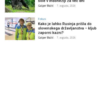
šole v Indoneziji za več dni
Gašper Blažič
-
7. avgusta, 2026
Fokus
Kako je lahko Rusinja prišla do
slovenskega državljanstva – kljub
zaporni kazni?
Gašper Blažič
-
7. avgusta, 2026