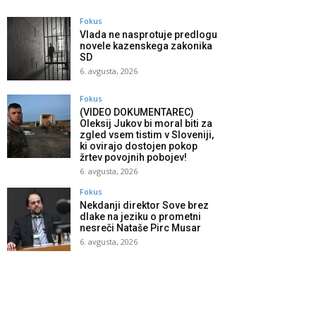
Fokus
Vlada ne nasprotuje predlogu
novele kazenskega zakonika
SD
6. avgusta, 2026
Fokus
(VIDEO DOKUMENTAREC)
Oleksij Jukov bi moral biti za
zgled vsem tistim v Sloveniji,
ki ovirajo dostojen pokop
žrtev povojnih pobojev!
6. avgusta, 2026
Fokus
Nekdanji direktor Sove brez
dlake na jeziku o prometni
nesreči Nataše Pirc Musar
6. avgusta, 2026