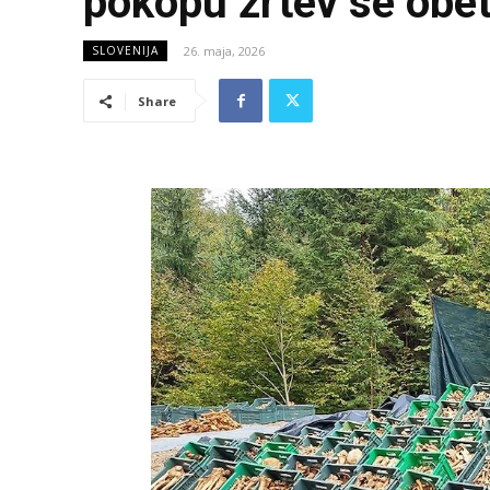
pokopu žrtev se obe
26. maja, 2026
SLOVENIJA
Share