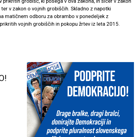
prikritih grobišč, ki posega v dva zakona, in sicer v zakon
v ter v zakon o vojnih grobiščih. Skladno z napotki
na matičnem odboru za obrambo v ponedeljek z
ikritih vojnih grobiščih in pokopu žrtev iz leta 2015.
O!