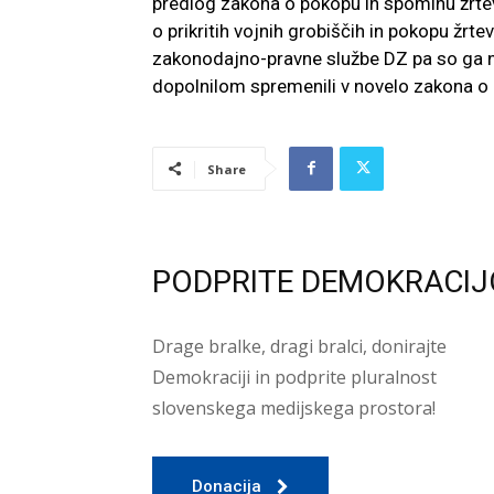
predlog zakona o pokopu in spominu žrtev 
o prikritih vojnih grobiščih in pokopu žrte
zakonodajno-pravne službe DZ pa so ga 
dopolnilom spremenili v novelo zakona o pr
Share
PODPRITE DEMOKRACIJ
Drage bralke, dragi bralci, donirajte
Demokraciji in podprite pluralnost
slovenskega medijskega prostora!
Donacija