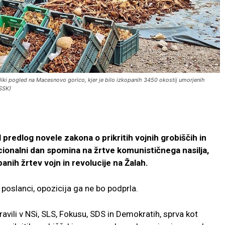
iki pogled na Macesnovo gorico, kjer je bilo izkopanih 3450 okostij umorjenih
 SSK)
l predlog novele zakona o prikritih vojnih grobiščih in
acionalni dan spomina na žrtve komunističnega nasilja,
nih žrtev vojn in revolucije na Žalah.
poslanci, opozicija ga ne bo podprla.
ili v NSi, SLS, Fokusu, SDS in Demokratih, sprva kot