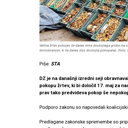
Večina žrtev pobojev še danes nima dostojnega groba (na sl
domobrancev, ki še danes niso dostojna pokopana). (foto:
Piše:
STA
DZ je na današnji izredni seji obravnava
pokopu žrtev, ki bi določil 17. maj za n
prav tako predvideva pokop še nepokopa
Podporo zakonu so napovedali koalicijski 
Predlagane zakonske spremembe so priprav