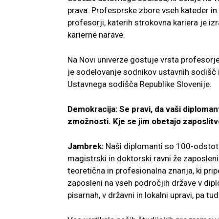
prava.
Profesorske zbore vseh kateder in
profesorji, katerih strokovna kariera je iz
karierne narave.
Na Novi univerze gostuje vrsta profesorje
je sodelovanje sodnikov ustavnih sodišč 
Ustavnega sodišča
Republike Slovenije.
Demokracija: Se pravi, da vaši diploman
zmožnosti. Kje se jim obetajo zaposlit
Jambrek:
Naši diplomanti so 100-odstotno
magistrski in doktorski ravni že zaposlen
teoretična in profesionalna znanja,
ki pri
zaposle
ni na vseh področjih države v di
pisarnah, v državni in lokalni upravi, pa tu