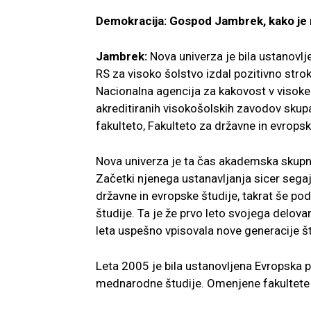
Demokracija: Gospod Jambrek, kako je 
Jambrek:
Nova univerza je bila ustanovlj
RS za visoko šolstvo izdal pozitivno str
Nacionalna agencija za
kakovost v visoke
akre
ditiranih visokošolskih zavodov skup
fakulteto, Fakulteto za državne in evropsk
Nova univerza je ta čas akademska skupno
Začetki njenega ustanavljanja sicer sega
državne in evropske štu
dije, takrat še p
študije. Ta je že prvo leto svojega delova
leta uspešno vpisovala nove generacije š
Leta 2005 je bila ustanovljena Evropska p
mednarodne študije. Omenjene fakultete