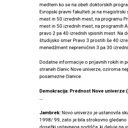
medtem ko
se na obeh doktorskih progra
Evropski pravni fakulteti je na magistrski
mest in 50 izrednih mest, na pro
gramu Pr
mest in
50 izrednih mest, na programih Al
pravo 2 pa 40 izrednih vpisnih mest. Na d
študijsko smer Pravo 3 prostih še
40 izre
menedžment nepre
mičnin 3 pa 30 izredni
Dodatne informacije o prijavnih rokih in p
straneh članic Nove univerze, oziroma n
posamezne članice.
Demokracija: Prednost Nove univerze (
…
Jambrek:
Novo univerzo je ustanovila sk
1998/ 99, zato je bila strokovno gledano
dosežki ustavnega sodišča, ki
deluje na 