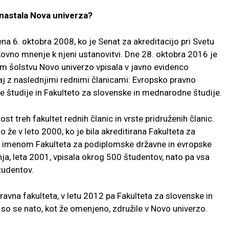
nastala Nova univerza?
ena 6. oktobra 2008, ko je Senat za
akreditacijo pri Svetu
okovno mne
nje k njeni ustanovitvi. Dne 28. oktobra 2016 je
m šolstvu Novo univerzo vpisala v javno evidenco
aj z naslednjimi rednimi članicami:
Evropsko pravno
e študije in
Fakulteto za slovenske in mednarodne študije.
st treh fakultet rednih članic
in vrste pridruženih članic.
jo že
v leto 2000, ko je bila akreditirana Fakulteta za
od imenom Fakulteta za podiplomske državne in evropske
nja, leta 2001, vpisala okrog 500
študentov, nato pa vsa
tudentov.
ravna fakulteta, v letu 2012 pa
Fakulteta za slovenske in
 so se
nato, kot že omenjeno, združile v Novo univerzo.