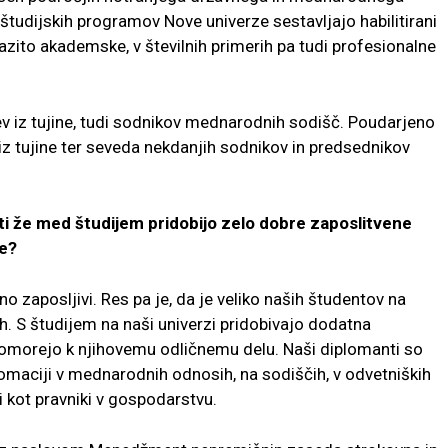
 študijskih programov Nove univerze
sestavljajo habilitirani
razito
akademske, v številnih primerih pa tudi profesionalne
v iz tujine, tudi sodnikov medna
rodnih sodišč. Poudarjeno
iz
tujine ter seveda nekdanjih sodnikov in predsednikov
ti že med študijem pridobijo zelo dobre
zaposlitvene
ve?
 zaposljivi. Res pa je, da je veliko
naših študentov na
ih. S študijem
na naši univerzi pridobivajo dodatna
pomorejo k njihovemu odličnemu delu. Naši diplomanti so
plomaciji v mednarodnih odnosih, na
sodiščih, v odvetniških
di kot
pravniki v gospodarstvu.