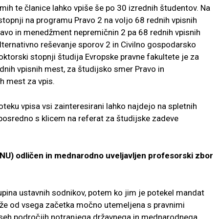
mih te članice lahko vpiše še po 30 izrednih
študentov. Na
 stopnji na progra
mu Pravo 2 na voljo 68 rednih vpisnih
avo in menedžment nepremičnin 2 pa 68 rednih vpisnih
ternativno reševanje sporov 2 in Civilno
gospodarsko
oktorski stopnji
študija Evropske pravne fakultete je za
dnih vpisnih mest, za študijsko smer Pravo in
h mest za vpis.
oteku vpisa vsi zainteresirani
lahko najdejo na spletnih
epos
redno s klicem na referat za študijske zadeve
NU) odličen in mednarodno uveljavljen
profesorski zbor
upina ustavnih sodnikov, potem ko jim
je potekel mandat
 že od vsega
začetka močno utemeljena s pravnimi
vseh področjih notranjega državnega in mednarodnega