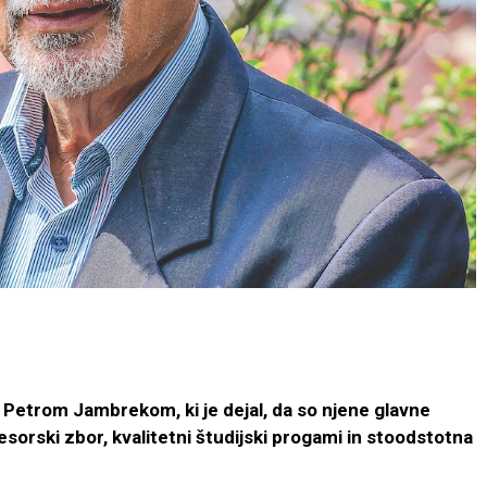
r. Petrom
Jambrekom, ki je dejal, da so njene glavne
fesorski
zbor, kvalitetni študijski progami in stoodsto
tna