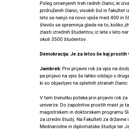
Poleg omenjenih treh rednih članic, ki iz
pridruženih članic, visokih šol in fakultet 
leto se nanjo na
novo vpiše med 400 in 5
število se spreminja glede na to, koliko ji
zlasti izrednih študentov, iz leta v leto
nar
okoli 3500
študentov.
Demokracija: Je za letos še kaj prostih
Jambrek:
Prvi prijavni rok za vpis na dod
pa prijavo na vpis še lahko oddajo v dru
ki so objavljeni na
spletnih straneh članic.
V tem trenutku poteka prvi prijavni rok z
univerze. Do zapolnitve prostih mest je t
magistrskem in doktor
skem programu Slove
za izredni študij. Na Fakulteti za državne 
Mednarodne in diplomatske študije ter
Ja