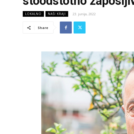
stoodstotno zaposlji
23. junija, 2022
LOKALNO
NAŠI KRAJI
Share