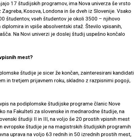
vajajo 17 študijskih programov,
ima Nova univerza še vrsto
iz
Zagreba, Kosova, Londona in še dveh iz Slovenije. Vsako
00 študentov, vseh študentov je okoli 3500 –
njihovo
h diplomira in vpiše ab
solventski staž. Število vpisanih,
ašča. Na Novi univerzi je doslej študij uspešno končalo
 vpisnih mest?
iplomske študije je sicer že končan, za
interesirani kandidati
gem in
tretjem prijavnem roku, skladno z razpisnimi pogoji,
a vpis na podiplomske študijske
programe članic Nove
ako na
Fakulteti za slovenske in mednarodne študije, na
nski študiji II in III, na voljo še 20 prostih vpisnih
mest
in evropske študije je na
magistrskih študijskih programih
vna uprava na voljo 63 rednih in 50 izrednih prostih mest,