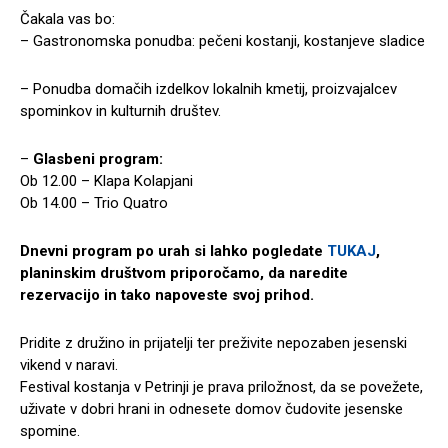
Čakala vas bo:
– Gastronomska ponudba: pečeni kostanji, kostanjeve sladice
– Ponudba domačih izdelkov lokalnih kmetij, proizvajalcev
spominkov in kulturnih društev.
–
Glasbeni program:
Ob 12.00 – Klapa Kolapjani
Ob 14.00 – Trio Quatro
Dnevni program po urah si lahko pogledate
TUKAJ
,
planinskim društvom priporočamo, da naredite
rezervacijo in tako napoveste svoj prihod.
Pridite z družino in prijatelji ter preživite nepozaben jesenski
vikend v naravi.
Festival kostanja v Petrinji je prava priložnost, da se povežete,
uživate v dobri hrani in odnesete domov čudovite jesenske
spomine.