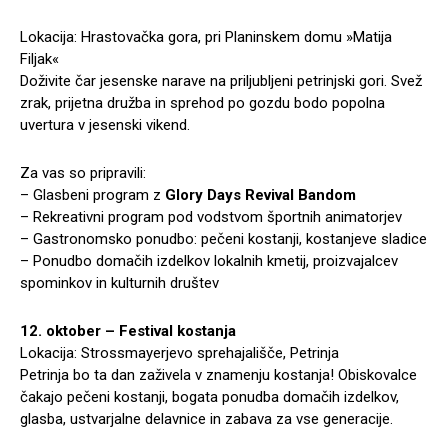
Lokacija: Hrastovačka gora, pri Planinskem domu »Matija
Filjak«
Doživite čar jesenske narave na priljubljeni petrinjski gori. Svež
zrak, prijetna družba in sprehod po gozdu bodo popolna
uvertura v jesenski vikend.
Za vas so pripravili:
– Glasbeni program z
Glory Days Revival Bandom
– Rekreativni program pod vodstvom športnih animatorjev
– Gastronomsko ponudbo: pečeni kostanji, kostanjeve sladice
– Ponudbo domačih izdelkov lokalnih kmetij, proizvajalcev
spominkov in kulturnih društev
12. oktober – Festival kostanja
Lokacija: Strossmayerjevo sprehajališče, Petrinja
Petrinja bo ta dan zaživela v znamenju kostanja! Obiskovalce
čakajo pečeni kostanji, bogata ponudba domačih izdelkov,
glasba, ustvarjalne delavnice in zabava za vse generacije.