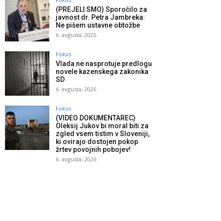
(PREJELI SMO) Sporočilo za
javnost dr. Petra Jambreka:
Ne pišem ustavne obtožbe
6. avgusta, 2026
Fokus
Vlada ne nasprotuje predlogu
novele kazenskega zakonika
SD
6. avgusta, 2026
Fokus
(VIDEO DOKUMENTAREC)
Oleksij Jukov bi moral biti za
zgled vsem tistim v Sloveniji,
ki ovirajo dostojen pokop
žrtev povojnih pobojev!
6. avgusta, 2026