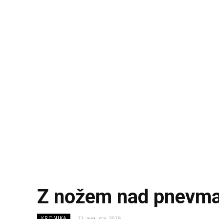
Z nožem nad pnevmati
22. avgusta, 2025
KRONIKA