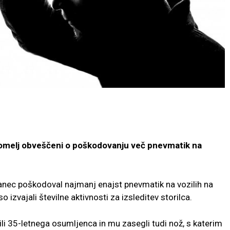
rnomelj obveščeni o poškodovanju več pnevmatik na
znanec poškodoval najmanj enajst pnevmatik na vozilih na
o izvajali številne aktivnosti za izsleditev storilca.
li 35-letnega osumljenca in mu zasegli tudi nož, s katerim