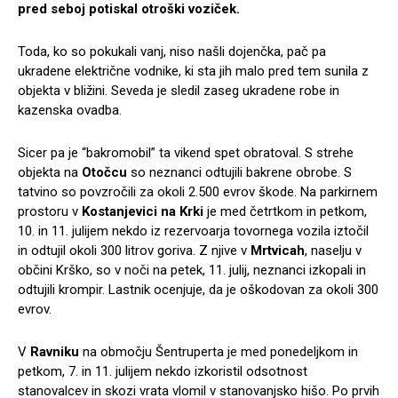
pred seboj potiskal otroški voziček.
Toda, ko so pokukali vanj, niso našli dojenčka, pač pa
ukradene električne vodnike, ki sta jih malo pred tem sunila z
objekta v bližini. Seveda je sledil zaseg ukradene robe in
kazenska ovadba.
Sicer pa je “bakromobil” ta vikend spet obratoval. S strehe
objekta na
Otočcu
so neznanci odtujili bakrene obrobe. S
tatvino so povzročili za okoli 2.500 evrov škode. Na parkirnem
prostoru v
Kostanjevici na Krki
je med četrtkom in petkom,
10. in 11. julijem nekdo iz rezervoarja tovornega vozila iztočil
in odtujil okoli 300 litrov goriva. Z njive v
Mrtvicah
, naselju v
občini Krško, so v noči na petek, 11. julij, neznanci izkopali in
odtujili krompir. Lastnik ocenjuje, da je oškodovan za okoli 300
evrov.
V
Ravniku
na območju Šentruperta je med ponedeljkom in
petkom, 7. in 11. julijem nekdo izkoristil odsotnost
stanovalcev in skozi vrata vlomil v stanovanjsko hišo. Po prvih