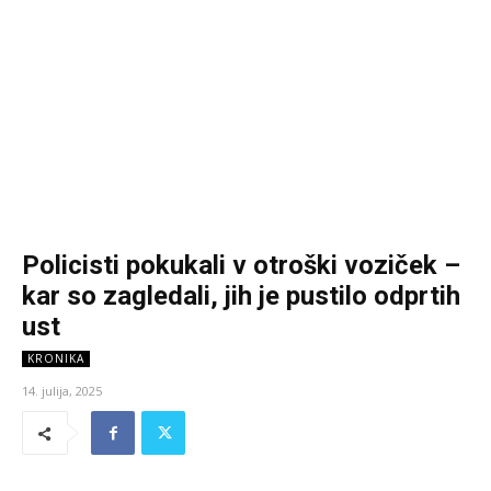
Policisti pokukali v otroški voziček –
kar so zagledali, jih je pustilo odprtih
ust
KRONIKA
14. julija, 2025