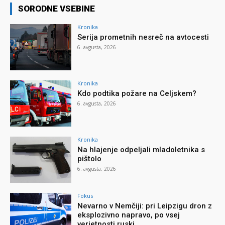
SORODNE VSEBINE
Kronika
Serija prometnih nesreč na avtocesti
6. avgusta, 2026
Kronika
Kdo podtika požare na Celjskem?
6. avgusta, 2026
Kronika
Na hlajenje odpeljali mladoletnika s
pištolo
6. avgusta, 2026
Fokus
Nevarno v Nemčiji: pri Leipzigu dron z
eksplozivno napravo, po vsej
verjetnosti ruski