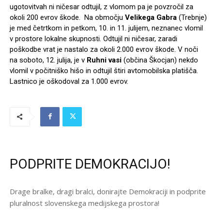
ugotovitvah ni ničesar odtujil, z vlomom pa je povzročil za
okoli 200 evrov škode. Na območju
Velikega Gabra
(Trebnje)
je med četrtkom in petkom, 10. in 11. julijem, neznanec vlomil
v prostore lokalne skupnosti. Odtujil ni ničesar, zaradi
poškodbe vrat je nastalo za okoli 2.000 evrov škode. V noči
na soboto, 12. julija, je v
Ruhni vasi
(občina Škocjan) nekdo
vlomil v počitniško hišo in odtujil štiri avtomobilska platišča.
Lastnico je oškodoval za 1.000 evrov.
PODPRITE DEMOKRACIJO!
Drage bralke, dragi bralci, donirajte Demokraciji in podprite
pluralnost slovenskega medijskega prostora!