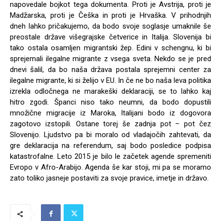
napovedale bojkot tega dokumenta. Proti je Avstrija, proti je
Madžarska, proti je Češka in proti je Hrvaška. V prihodnjih
dneh lahko pričakujemo, da bodo svoje soglasje umaknile še
preostale države višegrajske četverice in Italija. Slovenija bi
tako ostala osamljen migrantski žep. Edini v schengnu, ki bi
sprejemali ilegalne migrante z vsega sveta. Nekdo se je pred
dnevi šalil, da bo naša država postala sprejemni center za
ilegalne migrante, ki si želijo v EU. In če ne bo naša leva politika
izrekla odločnega ne marakeški deklaraciji, se to lahko kaj
hitro zgodi. Španci niso tako neumni, da bodo dopustili
množične migracije iz Maroka, Italijani bodo iz dogovora
zagotovo izstopili. Ostane torej še zadnja pot – pot čez
Slovenijo. Ljudstvo pa bi moralo od vladajočih zahtevati, da
gre deklaracija na referendum, saj bodo posledice podpisa
katastrofalne. Leto 2015 je bilo le začetek agende spremeniti
Evropo v Afro-Arabijo. Agenda še kar stoji, mi pa se moramo
zato toliko jasneje postaviti za svoje pravice, imetje in državo.