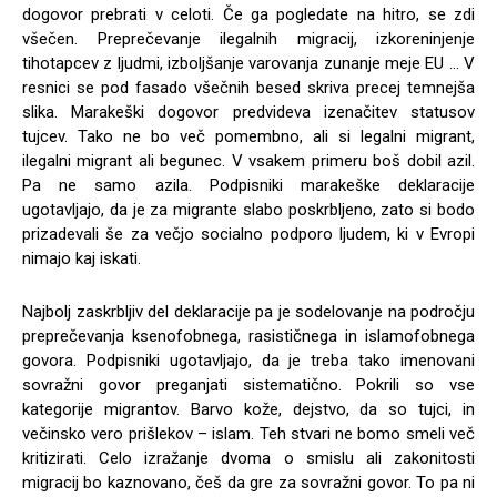
dogovor prebrati v celoti. Če ga pogledate na hitro, se zdi
všečen. Preprečevanje ilegalnih migracij, izkoreninjenje
tihotapcev z ljudmi, izboljšanje varovanja zunanje meje EU … V
resnici se pod fasado všečnih besed skriva precej temnejša
slika. Marakeški dogovor predvideva izenačitev statusov
tujcev. Tako ne bo več pomembno, ali si legalni migrant,
ilegalni migrant ali begunec. V vsakem primeru boš dobil azil.
Pa ne samo azila. Podpisniki marakeške deklaracije
ugotavljajo, da je za migrante slabo poskrbljeno, zato si bodo
prizadevali še za večjo socialno podporo ljudem, ki v Evropi
nimajo kaj iskati.
Najbolj zaskrbljiv del deklaracije pa je sodelovanje na področju
preprečevanja ksenofobnega, rasističnega in islamofobnega
govora. Podpisniki ugotavljajo, da je treba tako imenovani
sovražni govor preganjati sistematično. Pokrili so vse
kategorije migrantov. Barvo kože, dejstvo, da so tujci, in
večinsko vero prišlekov – islam. Teh stvari ne bomo smeli več
kritizirati. Celo izražanje dvoma o smislu ali zakonitosti
migracij bo kaznovano, češ da gre za sovražni govor. To pa ni