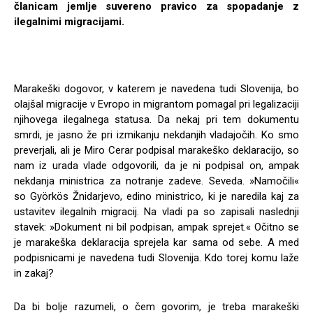
članicam jemlje suvereno pravico za spopadanje z
ilegalnimi migracijami.
Marakeški dogovor, v katerem je navedena tudi Slovenija, bo
olajšal migracije v Evropo in migrantom pomagal pri legalizaciji
njihovega ilegalnega statusa. Da nekaj pri tem dokumentu
smrdi, je jasno že pri izmikanju nekdanjih vladajočih. Ko smo
preverjali, ali je Miro Cerar podpisal marakeško deklaracijo, so
nam iz urada vlade odgovorili, da je ni podpisal on, ampak
nekdanja ministrica za notranje zadeve. Seveda. »Namočili«
so Györkös Žnidarjevo, edino ministrico, ki je naredila kaj za
ustavitev ilegalnih migracij. Na vladi pa so zapisali naslednji
stavek: »Dokument ni bil podpisan, ampak sprejet.« Očitno se
je marakeška deklaracija sprejela kar sama od sebe. A med
podpisnicami je navedena tudi Slovenija. Kdo torej komu laže
in zakaj?
Da bi bolje razumeli, o čem govorim, je treba marakeški