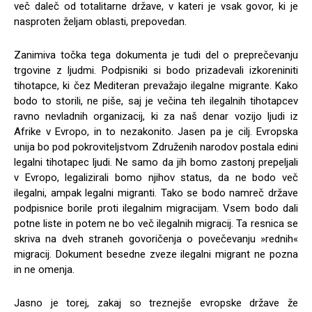
več daleč od totalitarne države, v kateri je vsak govor, ki je
nasproten željam oblasti, prepovedan.
Zanimiva točka tega dokumenta je tudi del o preprečevanju
trgovine z ljudmi. Podpisniki si bodo prizadevali izkoreniniti
tihotapce, ki čez Mediteran prevažajo ilegalne migrante. Kako
bodo to storili, ne piše, saj je večina teh ilegalnih tihotapcev
ravno nevladnih organizacij, ki za naš denar vozijo ljudi iz
Afrike v Evropo, in to nezakonito. Jasen pa je cilj. Evropska
unija bo pod pokroviteljstvom Združenih narodov postala edini
legalni tihotapec ljudi. Ne samo da jih bomo zastonj prepeljali
v Evropo, legalizirali bomo njihov status, da ne bodo več
ilegalni, ampak legalni migranti. Tako se bodo namreč države
podpisnice borile proti ilegalnim migracijam. Vsem bodo dali
potne liste in potem ne bo več ilegalnih migracij. Ta resnica se
skriva na dveh straneh govoričenja o povečevanju »rednih«
migracij. Dokument besedne zveze ilegalni migrant ne pozna
in ne omenja.
Jasno je torej, zakaj so treznejše evropske države že