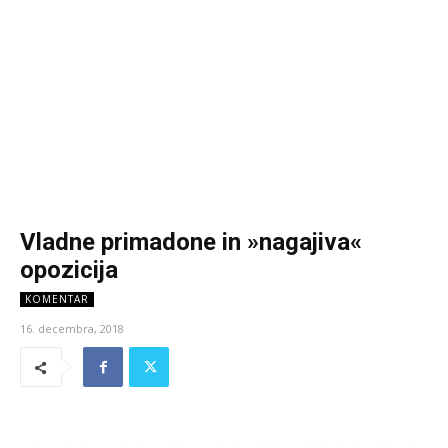
Vladne primadone in »nagajiva«
opozicija
KOMENTAR
16. decembra, 2018