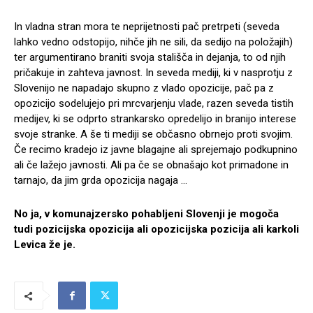
In vladna stran mora te neprijetnosti pač pretrpeti (seveda
lahko vedno odstopijo, nihče jih ne sili, da sedijo na položajih)
ter argumentirano braniti svoja stališča in dejanja, to od njih
pričakuje in zahteva javnost. In seveda mediji, ki v nasprotju z
Slovenijo ne napadajo skupno z vlado opozicije, pač pa z
opozicijo sodelujejo pri mrcvarjenju vlade, razen seveda tistih
medijev, ki se odprto strankarsko opredelijo in branijo interese
svoje stranke. A še ti mediji se občasno obrnejo proti svojim.
Če recimo kradejo iz javne blagajne ali sprejemajo podkupnino
ali če lažejo javnosti. Ali pa če se obnašajo kot primadone in
tarnajo, da jim grda opozicija nagaja …
No ja, v komunajzersko pohabljeni Slovenji je mogoča
tudi pozicijska opozicija ali opozicijska pozicija ali karkoli
Levica že je.