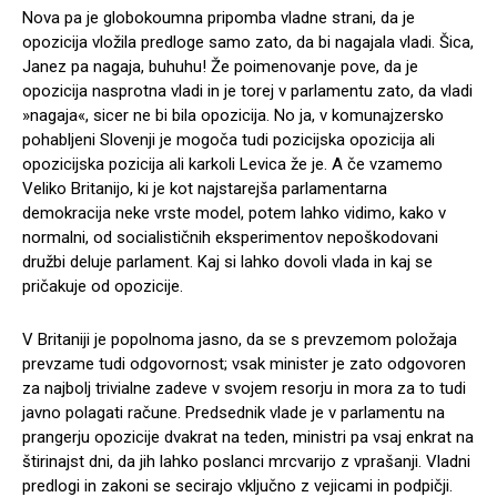
Nova pa je globokoumna pripomba vladne strani, da je
opozicija vložila predloge samo zato, da bi nagajala vladi. Šica,
Janez pa nagaja, buhuhu! Že poimenovanje pove, da je
opozicija nasprotna vladi in je torej v parlamentu zato, da vladi
»nagaja«, sicer ne bi bila opozicija. No ja, v komunajzersko
pohabljeni Slovenji je mogoča tudi pozicijska opozicija ali
opozicijska pozicija ali karkoli Levica že je. A če vzamemo
Veliko Britanijo, ki je kot najstarejša parlamentarna
demokracija neke vrste model, potem lahko vidimo, kako v
normalni, od socialističnih eksperimentov nepoškodovani
družbi deluje parlament. Kaj si lahko dovoli vlada in kaj se
pričakuje od opozicije.
V Britaniji je popolnoma jasno, da se s prevzemom položaja
prevzame tudi odgovornost; vsak minister je zato odgovoren
za najbolj trivialne zadeve v svojem resorju in mora za to tudi
javno polagati račune. Predsednik vlade je v parlamentu na
prangerju opozicije dvakrat na teden, ministri pa vsaj enkrat na
štirinajst dni, da jih lahko poslanci mrcvarijo z vprašanji. Vladni
predlogi in zakoni se secirajo vključno z vejicami in podpičji.