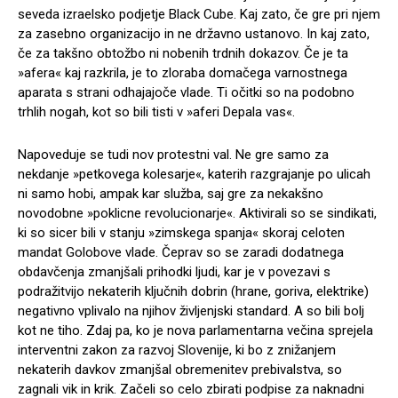
seveda izraelsko podjetje Black Cube. Kaj zato, če gre pri njem
za zasebno organizacijo in ne državno ustanovo. In kaj zato,
če za takšno obtožbo ni nobenih trdnih dokazov. Če je ta
»afera« kaj razkrila, je to zloraba domačega varnostnega
aparata s strani odhajajoče vlade. Ti očitki so na podobno
trhlih nogah, kot so bili tisti v »aferi Depala vas«.
Napoveduje se tudi nov protestni val. Ne gre samo za
nekdanje »petkovega kolesarje«, katerih razgrajanje po ulicah
ni samo hobi, ampak kar služba, saj gre za nekakšno
novodobne »poklicne revolucionarje«. Aktivirali so se sindikati,
ki so sicer bili v stanju »zimskega spanja« skoraj celoten
mandat Golobove vlade. Čeprav so se zaradi dodatnega
obdavčenja zmanjšali prihodki ljudi, kar je v povezavi s
podražitvijo nekaterih ključnih dobrin (hrane, goriva, elektrike)
negativno vplivalo na njihov življenjski standard. A so bili bolj
kot ne tiho. Zdaj pa, ko je nova parlamentarna večina sprejela
interventni zakon za razvoj Slovenije, ki bo z znižanjem
nekaterih davkov zmanjšal obremenitev prebivalstva, so
zagnali vik in krik. Začeli so celo zbirati podpise za naknadni