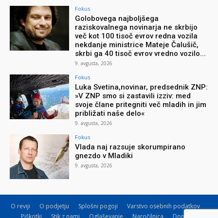
Fokus
Golobovega najboljšega
raziskovalnega novinarja ne skrbijo
več kot 100 tisoč evrov redna vozila
nekdanje ministrice Mateje Čalušič,
skrbi ga 40 tisoč evrov vredno vozilo...
9. avgusta, 2026
Fokus
Luka Svetina,novinar, predsednik ZNP:
»V ZNP smo si zastavili izziv: med
svoje člane pritegniti več mladih in jim
približati naše delo«
9. avgusta, 2026
Fokus
Vlada naj razsuje skorumpirano
gnezdo v Mladiki
9. avgusta, 2026
O reviji
O podjetju
Splošni pogoji
Varstvo osebnih podatkov
Piškotki
Stik z nami
Oglaševanje
Naročilnica
Donacije