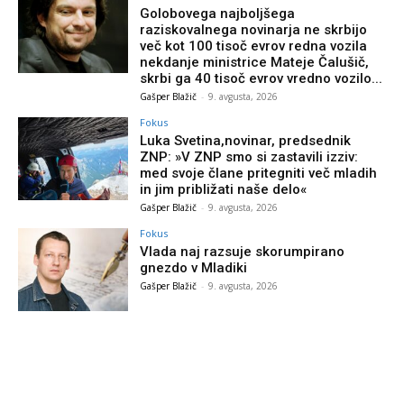
Golobovega najboljšega
raziskovalnega novinarja ne skrbijo
več kot 100 tisoč evrov redna vozila
nekdanje ministrice Mateje Čalušič,
skrbi ga 40 tisoč evrov vredno vozilo...
Gašper Blažič
-
9. avgusta, 2026
Fokus
Luka Svetina,novinar, predsednik
ZNP: »V ZNP smo si zastavili izziv:
med svoje člane pritegniti več mladih
in jim približati naše delo«
Gašper Blažič
-
9. avgusta, 2026
Fokus
Vlada naj razsuje skorumpirano
gnezdo v Mladiki
Gašper Blažič
-
9. avgusta, 2026