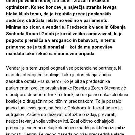
dneh po volilni nedelji so sicer izražali nekakšen
optimizem. Konec koncev je največja stranka levega
bloka kljub temu, da je izgubila precej poslanskih
sedežev, obdržala relativno večino v parlamentu.
Minimalno sicer, a vendarle. Predsednik vlade in Gibanja
Svoboda Robert Golob je kazal veliko samozavest, ki je
pogosto preraščala v aroganco in bahavost, in temu
primerno se je tudi obnašal – kot da mu ponovitev
mandata tako rekoč samoumevno pripada.
Vendar je s tem uspel odgnati vse potencialne partnerje, ki
niso del obstoječe koalicije. Tako je dosedanja vladna
zasedba ostala »na suhem«. Ko je bil za predsednika
parlamenta izvoljen prvak stranke Resni.ca Zoran Stevanović
s podporo desnosredinskih strank, so se jasno nakazali obrisi
koalicije z drugačnim političnim predznakom. To je postalo
jasno tudi levičarjem, na čelu z Golobom. In takrat se jim je
»utrgalo«. Začele so deževati obtožbe o izdaji, prevarah,
neupoštevanju volje volivcev itd. Zdaj očitno odhajajoči
premier je sicer po nekaj koleričnih izpadih praktično izginil iz
javnosti. Čeprav še vedno zaseda položaj predsednika vlade,