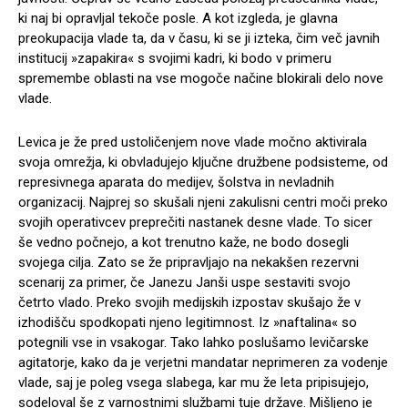
ki naj bi opravljal tekoče posle. A kot izgleda, je glavna
preokupacija vlade ta, da v času, ki se ji izteka, čim več javnih
institucij »zapakira« s svojimi kadri, ki bodo v primeru
spremembe oblasti na vse mogoče načine blokirali delo nove
vlade.
Levica je že pred ustoličenjem nove vlade močno aktivirala
svoja omrežja, ki obvladujejo ključne družbene podsisteme, od
represivnega aparata do medijev, šolstva in nevladnih
organizacij. Najprej so skušali njeni zakulisni centri moči preko
svojih operativcev preprečiti nastanek desne vlade. To sicer
še vedno počnejo, a kot trenutno kaže, ne bodo dosegli
svojega cilja. Zato se že pripravljajo na nekakšen rezervni
scenarij za primer, če Janezu Janši uspe sestaviti svojo
četrto vlado. Preko svojih medijskih izpostav skušajo že v
izhodišču spodkopati njeno legitimnost. Iz »naftalina« so
potegnili vse in vsakogar. Tako lahko poslušamo levičarske
agitatorje, kako da je verjetni mandatar neprimeren za vodenje
vlade, saj je poleg vsega slabega, kar mu že leta pripisujejo,
sodeloval še z varnostnimi službami tuje države. Mišljeno je