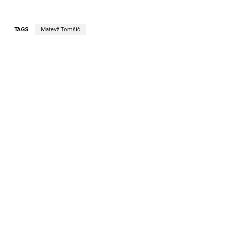
TAGS
Matevž Tomšič