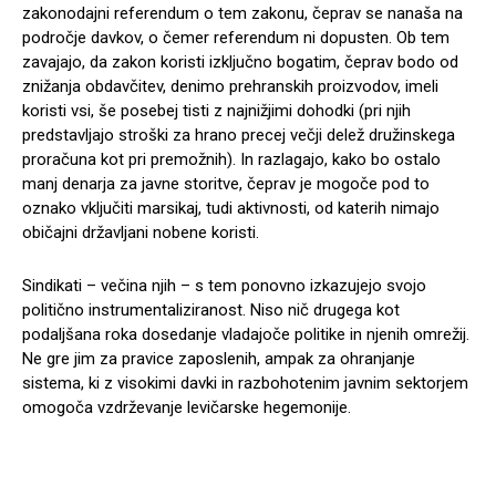
zakonodajni referendum o tem zakonu, čeprav se nanaša na
področje davkov, o čemer referendum ni dopusten. Ob tem
zavajajo, da zakon koristi izključno bogatim, čeprav bodo od
znižanja obdavčitev, denimo prehranskih proizvodov, imeli
koristi vsi, še posebej tisti z najnižjimi dohodki (pri njih
predstavljajo stroški za hrano precej večji delež družinskega
proračuna kot pri premožnih). In razlagajo, kako bo ostalo
manj denarja za javne storitve, čeprav je mogoče pod to
oznako vključiti marsikaj, tudi aktivnosti, od katerih nimajo
običajni državljani nobene koristi.
Sindikati – večina njih – s tem ponovno izkazujejo svojo
politično instrumentaliziranost. Niso nič drugega kot
podaljšana roka dosedanje vladajoče politike in njenih omrežij.
Ne gre jim za pravice zaposlenih, ampak za ohranjanje
sistema, ki z visokimi davki in razbohotenim javnim sektorjem
omogoča vzdrževanje levičarske hegemonije.