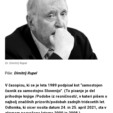
Dr. Dimitrij Rupel
Piše:
Dimitrij Rupel
V časopisu, ki se je leta 1989 podpisal kot “samostojen
časnik za samostojno Slovenijo”. (To pisanje je del
prihodnje knjige /Podobe iz resničnosti/, v kateri pišem o
najbolj značilnih prizorih/podobah zadnjih tridesetih let.
Odlomka, ki sicer nosita datum 24. in 25. april 2021, sta v
glavnem posvečena letoma 2000 in 2008.)