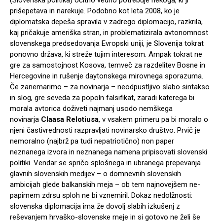
prišepetava in narekuje. Podobno kot leta 2008, ko je
diplomatska depeša spravila v zadrego diplomacijo, razkrila,
kaj pričakuje ameriška stran, in problematizirala avtonomnost
slovenskega predsedovanja Evropski uniji, je Slovenija tokrat
ponovno država, ki streže tujim interesom. Ampak tokrat ne
gre za samostojnost Kosova, temveč za razdelitev Bosne in
Hercegovine in rušenje daytonskega mirovnega sporazuma.
Če zanemarimo – za novinarja – neodpustljivo slabo sintakso
in slog, gre seveda za popoln falsifikat, zaradi katerega bi
morala avtorica doživeti najmanj usodo nemškega
novinarja
Claasa Relotiusa
, v vsakem primeru pa bi moralo o
njeni častivrednosti razpravljati novinarsko društvo. Prvič je
nemoralno (najbrž pa tudi nepatriotično) non paper
neznanega izvora in neznanega namena pripisovati slovenski
politiki. Vendar se spričo splošnega in ubranega prepevanja
glavnih slovenskih medijev – o domnevnih slovenskih
ambicijah glede balkanskih meja – ob tem najnovejšem ne-
papirnem zdrsu sploh ne bi vznemiril. Dokaz nedolžnosti:
slovenska diplomacija ima že dovolj slabih izkušenj z
reševanjem hrvaško-slovenske meje in si gotovo ne želi še