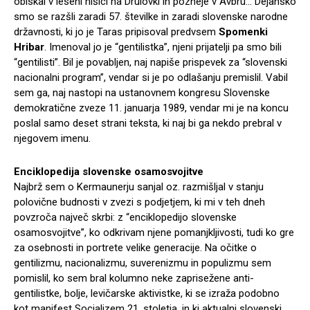
obiskal v leseni hišici na Drulovki in pozneje v Avbru… Dejansko
smo se razšli zaradi 57. številke in zaradi slovenske narodne
državnosti, ki jo je Taras pripisoval predvsem
Spomenki
Hribar
. Imenoval jo je “gentilistka”, njeni prijatelji pa smo bili
“gentilisti”. Bil je povabljen, naj napiše prispevek za “slovenski
nacionalni program”, vendar si je po odlašanju premislil. Vabil
sem ga, naj nastopi na ustanovnem kongresu Slovenske
demokratične zveze 11. januarja 1989, vendar mi je na koncu
poslal samo deset strani teksta, ki naj bi ga nekdo prebral v
njegovem imenu.
Enciklopedija slovenske osamosvojitve
Najbrž sem o Kermaunerju sanjal oz. razmišljal v stanju
polovične budnosti v zvezi s podjetjem, ki mi v teh dneh
povzroča največ skrbi: z “enciklopedijo slovenske
osamosvojitve”, ko odkrivam njene pomanjkljivosti, tudi ko gre
za osebnosti in portrete velike generacije. Na očitke o
gentilizmu, nacionalizmu, suverenizmu in populizmu sem
pomislil, ko sem bral kolumno neke zaprisežene anti-
gentilistke, bolje, levičarske aktivistke, ki se izraža podobno
kot manifest Socializem 21. stoletja, in ki aktualni slovenski