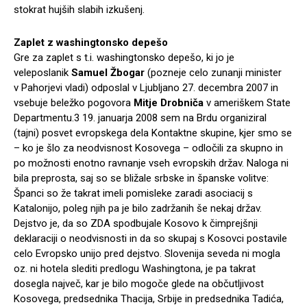
stokrat hujših slabih izkušenj.
Zaplet z washingtonsko depešo
Gre za zaplet s t.i. washingtonsko depešo, ki jo je
veleposlanik
Samuel Žbogar
(pozneje celo zunanji minister
v Pahorjevi vladi) odposlal v Ljubljano 27. decembra 2007 in
vsebuje beležko pogovora
Mitje Drobniča
v ameriškem State
Departmentu.3 19. januarja 2008 sem na Brdu organiziral
(tajni) posvet evropskega dela Kontaktne skupine, kjer smo se
– ko je šlo za neodvisnost Kosovega – odločili za skupno in
po možnosti enotno ravnanje vseh evropskih držav. Naloga ni
bila preprosta, saj so se bližale srbske in španske volitve:
Španci so že takrat imeli pomisleke zaradi asociacij s
Katalonijo, poleg njih pa je bilo zadržanih še nekaj držav.
Dejstvo je, da so ZDA spodbujale Kosovo k čimprejšnji
deklaraciji o neodvisnosti in da so skupaj s Kosovci postavile
celo Evropsko unijo pred dejstvo. Slovenija seveda ni mogla
oz. ni hotela slediti predlogu Washingtona, je pa takrat
dosegla največ, kar je bilo mogoče glede na občutljivost
Kosovega, predsednika Thacija, Srbije in predsednika Tadića,