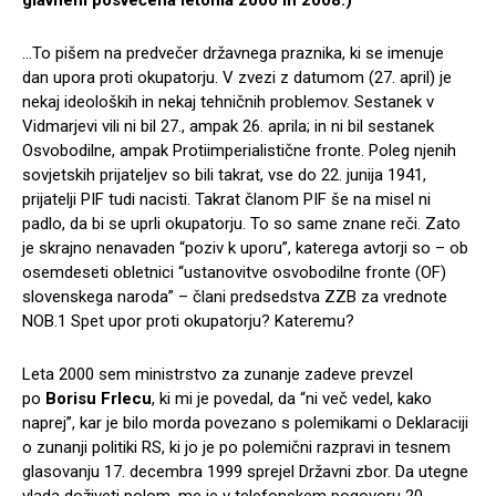
…To pišem na predvečer državnega praznika, ki se imenuje
dan upora proti okupatorju. V zvezi z datumom (27. april) je
nekaj ideoloških in nekaj tehničnih problemov. Sestanek v
Vidmarjevi vili ni bil 27., ampak 26. aprila; in ni bil sestanek
Osvobodilne, ampak Protiimperialistične fronte. Poleg njenih
sovjetskih prijateljev so bili takrat, vse do 22. junija 1941,
prijatelji PIF tudi nacisti. Takrat članom PIF še na misel ni
padlo, da bi se uprli okupatorju. To so same znane reči. Zato
je skrajno nenavaden “poziv k uporu”, katerega avtorji so – ob
osemdeseti obletnici “ustanovitve osvobodilne fronte (OF)
slovenskega naroda” – člani predsedstva ZZB za vrednote
NOB.1 Spet upor proti okupatorju? Kateremu?
Leta 2000 sem ministrstvo za zunanje zadeve prevzel
po
Borisu Frlecu
, ki mi je povedal, da “ni več vedel, kako
naprej”, kar je bilo morda povezano s polemikami o Deklaraciji
o zunanji politiki RS, ki jo je po polemični razpravi in tesnem
glasovanju 17. decembra 1999 sprejel Državni zbor. Da utegne
vlada doživeti polom, me je v telefonskem pogovoru 20.