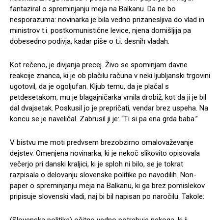
fantaziral o spreminjanju meja na Balkanu. Da ne bo
nesporazuma: novinarka je bila vedno prizanesljiva do vlad in
ministrov t.i. postkomunistične levice, njena domišljija pa
dobesedno podivja, kadar piše o t.i. desnih vladah.
Kot rečeno, je divjanja precej. Živo se spominjam davne
reakcije znanca, ki je ob plačilu računa v neki ljubljanski trgovini
ugotovil, da je ogoljufan. Kljub temu, da je plačal s
petdesetakom, mu je blagajničarka vrnila drobiž, kot da ji je bil
dal dvajsetak. Poskusil jo je prepričati, vendar brez uspeha. Na
koncu se je naveličal. Zabrusil ji je: “Ti si pa ena grda baba.”
V bistvu me moti predvsem brezobzirno omalovaževanje
dejstev. Omenjena novinarka, ki je nekoč slikovito opisovala
večerjo pri danski kraljici, ki je sploh ni bilo, se je tokrat
razpisala o delovanju slovenske politike po navodilih. Non-
paper o spreminjanju meja na Balkanu, ki ga brez pomislekov
pripisuje slovenski vladi, naj bi bil napisan po naročilu. Takole:
(Slovenska politika) očitno vedno potrebuje nekoga, ki ji