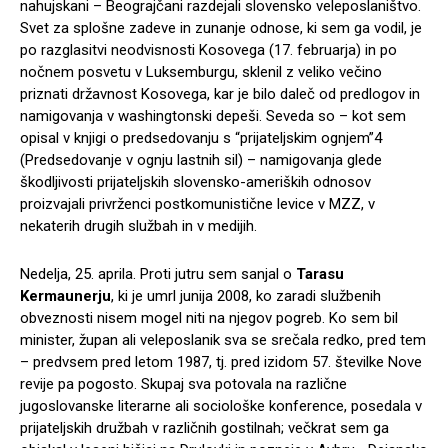
nahujskani – Beograjčani razdejali slovensko veleposlaništvo.
Svet za splošne zadeve in zunanje odnose, ki sem ga vodil, je
po razglasitvi neodvisnosti Kosovega (17. februarja) in po
nočnem posvetu v Luksemburgu, sklenil z veliko večino
priznati državnost Kosovega, kar je bilo daleč od predlogov in
namigovanja v washingtonski depeši. Seveda so – kot sem
opisal v knjigi o predsedovanju s “prijateljskim ognjem”4
(Predsedovanje v ognju lastnih sil) – namigovanja glede
škodljivosti prijateljskih slovensko-ameriških odnosov
proizvajali privrženci postkomunistične levice v MZZ, v
nekaterih drugih službah in v medijih.
Nedelja, 25. aprila. Proti jutru sem sanjal o
Tarasu
Kermaunerju
, ki je umrl junija 2008, ko zaradi službenih
obveznosti nisem mogel niti na njegov pogreb. Ko sem bil
minister, župan ali veleposlanik sva se srečala redko, pred tem
– predvsem pred letom 1987, tj. pred izidom 57. številke Nove
revije pa pogosto. Skupaj sva potovala na različne
jugoslovanske literarne ali sociološke konference, posedala v
prijateljskih družbah v različnih gostilnah; večkrat sem ga