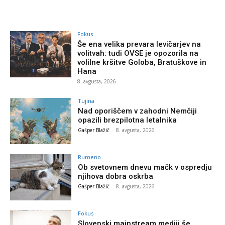
Fokus
Še ena velika prevara levičarjev na
volitvah: tudi OVSE je opozorila na
volilne kršitve Goloba, Bratuškove in
Hana
8. avgusta, 2026
Tujina
Nad oporiščem v zahodni Nemčiji
opazili brezpilotna letalnika
Gašper Blažič
-
8. avgusta, 2026
Rumeno
Ob svetovnem dnevu mačk v ospredju
njihova dobra oskrba
Gašper Blažič
-
8. avgusta, 2026
Fokus
Slovenski mainstream mediji še