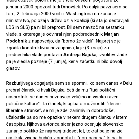
januarja 2000 opozoril tudi Drnovšek. Po daljši pavzi sem se
torej 2. februarja 2000 vrnil iz Washingtona na zunanje
ministrstvo, položaj v državi oz. v koaliciji (ki sta jo sestavljali
LDS in SLS) pa ni bil preprost. Bil sem navzoč na sestanku
vlade, s katerega je odvihral njen podpredsednik
Marjan
Podobnik
z napovedjo, da “bomo že videli”. Najprej se je
zgodila konstruktivna nezaupnica, ki je (3. maja) za
predsednika vlade postavila
Andreja Bajuka
, izvolitev vlade
pa je sledila pozneje (7. junija), ker v začetku ni bilo dovolj
glasov.
Razburljivega dogajanja sem se spomnil, ko sem danes v Delu
prebral članek, ki hvali Bajuka, češ da mu “tudi politični
nasprotniki še danes priznavajo veličino in visoko raven
politične kulture”. Ta članek, ki ugiba o možnostih “desne
liberalne stranke”, se mi je zdel zanimiv in dobrodošel;
užalostile pa so me opazke v nekem drugem članku v istem
časopisu. Njihova avtorica sicer jezno ocenjuje slovensko
zunanjo politiko že najmanj trideset let, tokrat pa je na zid
naslikala živega hudiča v podobi t.i. “non-paperja”, ki naj bi