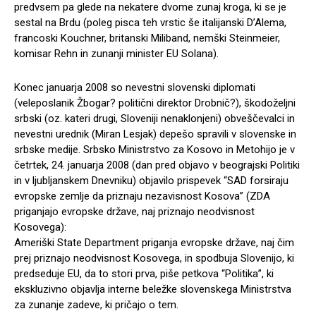
predvsem pa glede na nekatere dvome zunaj kroga, ki se je
sestal na Brdu (poleg pisca teh vrstic še italijanski D’Alema,
francoski Kouchner, britanski Miliband, nemški Steinmeier,
komisar Rehn in zunanji minister EU Solana).
Konec januarja 2008 so nevestni slovenski diplomati
(veleposlanik Žbogar? politični direktor Drobnič?), škodoželjni
srbski (oz. kateri drugi, Sloveniji nenaklonjeni) obveščevalci in
nevestni urednik (Miran Lesjak) depešo spravili v slovenske in
srbske medije. Srbsko Ministrstvo za Kosovo in Metohijo je v
četrtek, 24. januarja 2008 (dan pred objavo v beograjski Politiki
in v ljubljanskem Dnevniku) objavilo prispevek “SAD forsiraju
evropske zemlje da priznaju nezavisnost Kosova” (ZDA
priganjajo evropske države, naj priznajo neodvisnost
Kosovega):
Ameriški State Department priganja evropske države, naj čim
prej priznajo neodvisnost Kosovega, in spodbuja Slovenijo, ki
predseduje EU, da to stori prva, piše petkova “Politika”, ki
ekskluzivno objavlja interne beležke slovenskega Ministrstva
za zunanje zadeve, ki pričajo o tem.