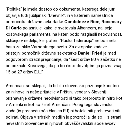
“Politika” je imela dostop do dokumenta, katerega dele jutri
objavlja tudi ljubljanski “Dnevnik”, in v katerem namestnica
pomočnika državne sekretarke
Condoleeze Rice
,
Rosemary
Di Carlo
pojasnjuje, kako je svetovala Albancem, naj sejo
kosovskega parlamenta, na kateri bodo razglasili neodvisnost,
skličejo v nedeljo, ker potem “Ruska federacija” ne bo imela
časa za sklic Varnostnega sveta. Za evropske zadeve
pristojni pomočnik državne sekretarke
Daniel Fried
je med
pogovorom izrazil prepričanje, da “šest držav EU v začetku ne
bo priznalo Kosovega, da pa bo čisto dovolj, če ga prizna vsaj
15 od 27 držav EU…”
Američani so sklepali, da bi bilo slovensko priznanje koristno
za njihove in naše prijatelje v Prištini, vendar v Sloveniji
priznavanje državne neodvisnosti ni tako preprosto in hitro kot
v Ameriki in kot so želeli Američani. Poleg tega slovenska
vlada (in predsedujoča članica EU) ni hotela niti prehitevati niti
solirati. Objava v srbskih medijih je povzročila, da so – s strani
nevestnih Slovencev in njihovih obveščevalskih sodelavcev