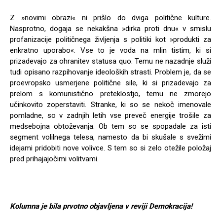
Z »novimi obrazi« ni prišlo do dviga politične kulture.
Nasprotno, dogaja se nekakšna »dirka proti dnu« v smislu
profanizacije političnega življenja s politiki kot »produkti za
enkratno uporabo«. Vse to je voda na mlin tistim, ki si
prizadevajo za ohranitev statusa quo. Temu ne nazadnje služi
tudi opisano razpihovanje ideoloških strasti. Problem je, da se
proevropsko usmerjene politične sile, ki si prizadevajo za
prelom s komunistično preteklostjo, temu ne zmorejo
učinkovito zoperstaviti. Stranke, ki so se nekoč imenovale
pomladne, so v zadnjih letih vse preveč energije trošile za
medsebojna obtoževanja. Ob tem so se spopadale za isti
segment volilnega telesa, namesto da bi skušale s svežimi
idejami pridobiti nove volivce. S tem so si zelo otežile položaj
pred prihajajočimi volitvami.
Kolumna je bila prvotno objavljena v reviji Demokracija!