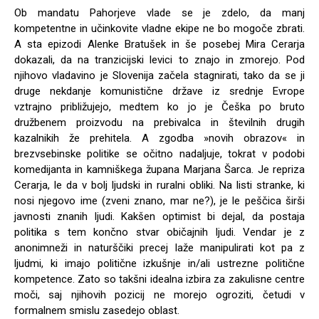
Ob mandatu Pahorjeve vlade se je zdelo, da manj
kompetentne in učinkovite vladne ekipe ne bo mogoče zbrati.
A sta epizodi Alenke Bratušek in še posebej Mira Cerarja
dokazali, da na tranzicijski levici to znajo in zmorejo. Pod
njihovo vladavino je Slovenija začela stagnirati, tako da se ji
druge nekdanje komunistične države iz srednje Evrope
vztrajno približujejo, medtem ko jo je Češka po bruto
družbenem proizvodu na prebivalca in številnih drugih
kazalnikih že prehitela. A zgodba »novih obrazov« in
brezvsebinske politike se očitno nadaljuje, tokrat v podobi
komedijanta in kamniškega župana Marjana Šarca. Je repriza
Cerarja, le da v bolj ljudski in ruralni obliki. Na listi stranke, ki
nosi njegovo ime (zveni znano, mar ne?), je le peščica širši
javnosti znanih ljudi. Kakšen optimist bi dejal, da postaja
politika s tem končno stvar običajnih ljudi. Vendar je z
anonimneži in naturščiki precej laže manipulirati kot pa z
ljudmi, ki imajo politične izkušnje in/ali ustrezne politične
kompetence. Zato so takšni idealna izbira za zakulisne centre
moči, saj njihovih pozicij ne morejo ogroziti, četudi v
formalnem smislu zasedejo oblast.