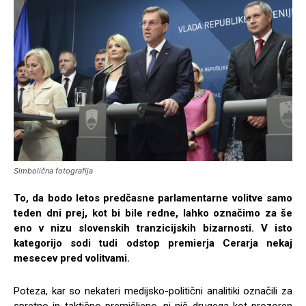
Simbolična fotografija
To, da bodo letos predčasne parlamentarne volitve samo
teden dni prej, kot bi bile redne, lahko označimo za še
eno v nizu slovenskih tranzicijskih bizarnosti. V isto
kategorijo sodi tudi odstop premierja Cerarja nekaj
mesecev pred volitvami.
Poteza, kar so nekateri medijsko-politični analitiki označili za
spretno in taktično premišljeno, ni nič drugega kot prozoren