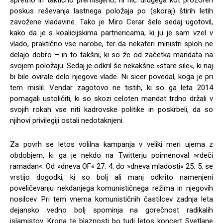
poskus reševanja lastnega položaja po (skoraj) štirih letih
zavožene vladavine. Tako je Miro Cerar šele sedaj ugotovil,
kako da je s koalicijskima partnericama, ki ju je sam vzel v
vlado, praktično vse narobe, ter da nekateri ministri sploh ne
delajo dobro – in to takšni, ki so že od začetka mandata na
svojem položaju. Sedaj je odkril še nekakšne »stare sile«, ki naj
bi bile ovirale delo njegove vlade. Ni sicer povedal, koga je pri
tem mislil. Vendar zagotovo ne tistih, ki so ga leta 2014
pomagali ustoličiti, ki so skozi celoten mandat trdno držali v
svojih rokah vse niti kadrovske politike in poskrbeli, da so
njihovi privilegiji ostali nedotaknjeni.
Za povrh se letos volilna kampanja v veliki meri ujema z
obdobjem, ki ga je nekdo na Twitterju poimenoval »rdeči
ramadan«. Od »dneva OF« 27. 4. do »dneva mladosti« 25. 5. se
vrstijo dogodki, ki so bolj ali manj odkrito namenjeni
poveličevanju nekdanjega komunističnega režima in njegovih
nosilcev. Pri tem vnema komunističnih častilcev zadnja leta
dejansko vedno bolj spominja na gorečnost radikalih
islamistov. Krona te blaznosti bo tudi letos koncert Svetlane