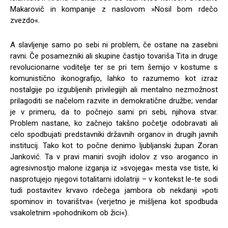
Makarovič in kompanije z naslovom »Nosil bom rdečo
zvezdo«.
A slavljenje samo po sebi ni problem, če ostane na zasebni
ravni. Če posamezniki ali skupine častijo tovariša Tita in druge
revolucionarne voditelje ter se pri tem šemijo v kostume s
komunistično ikonografijo, lahko to razumemo kot izraz
nostalgije po izgubljenih privilegijih ali mentalno nezmožnost
prilagoditi se načelom razvite in demokratične družbe; vendar
je v primeru, da to počnejo sami pri sebi, njihova stvar.
Problem nastane, ko začnejo takšno početje odobravati ali
celo spodbujati predstavniki državnih organov in drugih javnih
institucij. Tako kot to počne denimo ljubljanski župan Zoran
Janković. Ta v pravi maniri svojih idolov z vso aroganco in
agresivnostjo malone izganja iz »svojega« mesta vse tiste, ki
nasprotujejo njegovi totalitarni idolatriji – v kontekst le-te sodi
tudi postavitev krvavo rdečega jambora ob nekdanji »poti
spominov in tovarištva« (verjetno je mišljena kot spodbuda
vsakoletnim »pohodnikom ob žici«).