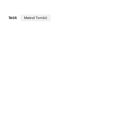
TAGS
Matevž Tomšič