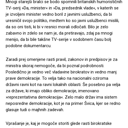
Mnogi starejši bralci se bodo spomnili britanskih humorističnih
TV-serij »Da, minister« in »Da, predsednik vlade«, v katerih se
je izvoljeni minister vedno boril z javnimi uslužbenci, da bi
uresničil svojo politiko, medtem ko so javni uslužbenci mislili,
da so oni tisti, ki bi v resnici morali odločati. Bilo je zelo
zabavno in zdelo se nam je, da pretiravajo, zdaj pa mnogi
menijo, da bi bile takšne TV-serije v sodobnem času bolj
podobne dokumentarcu.
Zaradi prej omenjene rasti pravil, zakonov in predpisov je za
ministra skoraj nemogoče, da bi poznal podrobnosti.
Posledično je vedno več vladavine birokratov in vedno manj
prave demokracije. To velja tako na nacionalni oziroma
državni ravni kot na ravni lokalnih oblasti. Še posebno pa velja
za države, ki imajo obliko demokracije, imenovano
»reprezentativna demokracija«. Zelo malo držav ima sistem
neposredne demokracije, kot je na primer Švica, kjer se redno
glasuje tudi o majhnih zadevah.
Vprašanje je, kaj je mogoče storiti glede rasti birokratske