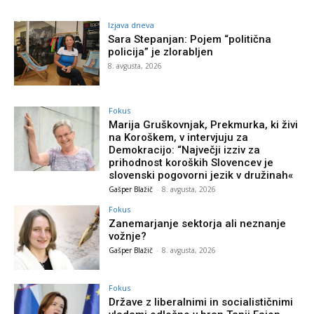
Izjava dneva
Sara Stepanjan: Pojem “politična
policija” je zlorabljen
8. avgusta, 2026
Fokus
Marija Gruškovnjak, Prekmurka, ki živi
na Koroškem, v intervjuju za
Demokracijo: “Največji izziv za
prihodnost koroških Slovencev je
slovenski pogovorni jezik v družinah«
Gašper Blažič
-
8. avgusta, 2026
Fokus
Zanemarjanje sektorja ali neznanje
vožnje?
Gašper Blažič
-
8. avgusta, 2026
Fokus
Države z liberalnimi in socialističnimi