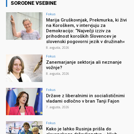
SORODNE VSEBINE
Fokus
Marija Gruškovnjak, Prekmurka, ki živi
na Koroškem, v intervjuju za
Demokracijo: “Največji izziv za
prihodnost koroških Slovencev je
slovenski pogovorni jezik v družinah«
8. avgusta, 2026
Fokus
Zanemarjanje sektorja ali neznanje
vožnje?
8. avgusta, 2026
Fokus
Države z liberalnimi in socialističnimi
vladami odločno v bran Tanji Fajon
7. avgusta, 2026
Fokus
Kako je lahko Rusinja prišla do