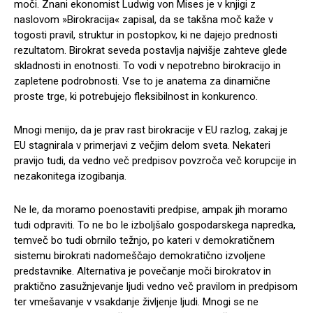
moči. Znani ekonomist Ludwig von Mises je v knjigi z
naslovom »Birokracija« zapisal, da se takšna moč kaže v
togosti pravil, struktur in postopkov, ki ne dajejo prednosti
rezultatom. Birokrat seveda postavlja najvišje zahteve glede
skladnosti in enotnosti. To vodi v nepotrebno birokracijo in
zapletene podrobnosti. Vse to je anatema za dinamične
proste trge, ki potrebujejo fleksibilnost in konkurenco.
Mnogi menijo, da je prav rast birokracije v EU razlog, zakaj je
EU stagnirala v primerjavi z večjim delom sveta. Nekateri
pravijo tudi, da vedno več predpisov povzroča več korupcije in
nezakonitega izogibanja.
Ne le, da moramo poenostaviti predpise, ampak jih moramo
tudi odpraviti. To ne bo le izboljšalo gospodarskega napredka,
temveč bo tudi obrnilo težnjo, po kateri v demokratičnem
sistemu birokrati nadomeščajo demokratično izvoljene
predstavnike. Alternativa je povečanje moči birokratov in
praktično zasužnjevanje ljudi vedno več pravilom in predpisom
ter vmešavanje v vsakdanje življenje ljudi. Mnogi se ne