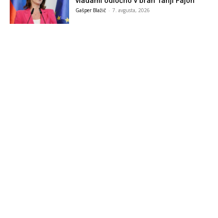
vladami odločno v bran Tanji Fajon
Gašper Blažič
-
7. avgusta, 2026