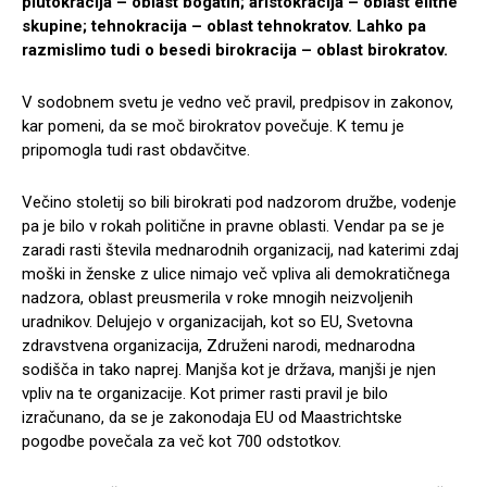
plutokracija – oblast bogatih; aristokracija – oblast elitne
skupine; tehnokracija – oblast tehnokratov. Lahko pa
razmislimo tudi o besedi birokracija – oblast birokratov.
V sodobnem svetu je vedno več pravil, predpisov in zakonov,
kar pomeni, da se moč birokratov povečuje. K temu je
pripomogla tudi rast obdavčitve.
Večino stoletij so bili birokrati pod nadzorom družbe, vodenje
pa je bilo v rokah politične in pravne oblasti. Vendar pa se je
zaradi rasti števila mednarodnih organizacij, nad katerimi zdaj
moški in ženske z ulice nimajo več vpliva ali demokratičnega
nadzora, oblast preusmerila v roke mnogih neizvoljenih
uradnikov. Delujejo v organizacijah, kot so EU, Svetovna
zdravstvena organizacija, Združeni narodi, mednarodna
sodišča in tako naprej. Manjša kot je država, manjši je njen
vpliv na te organizacije. Kot primer rasti pravil je bilo
izračunano, da se je zakonodaja EU od Maastrichtske
pogodbe povečala za več kot 700 odstotkov.