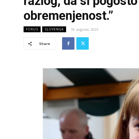
razlog, da si pogost
obremenjenost.”
18. avgusta, 2025
FOKUS
SLOVENIJA
Share