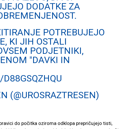
UJEJO DODATKE ZA
OBREMENJENOST.
ZITIRANJE POTREBUJEJO
, KI JIH OSTALI
DVSEM PODJETNIKI,
ENOM "DAVKI IN
M/D88GSQZHQU
EN (@UROSRAZTRESEN)
pravici do počitka oziroma odklopa prepričujejo tisti,