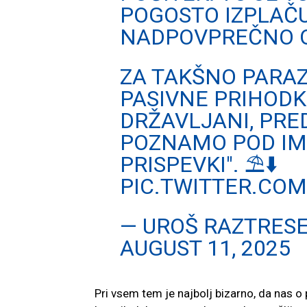
POGOSTO IZPLAČ
NADPOVPREČNO 
ZA TAKŠNO PARA
PASIVNE PRIHODKE
DRŽAVLJANI, PRE
POZNAMO POD IM
PRISPEVKI". ⛱️⬇️
PIC.TWITTER.CO
— UROŠ RAZTRES
AUGUST 11, 2025
Pri vsem tem je najbolj bizarno, da nas o 