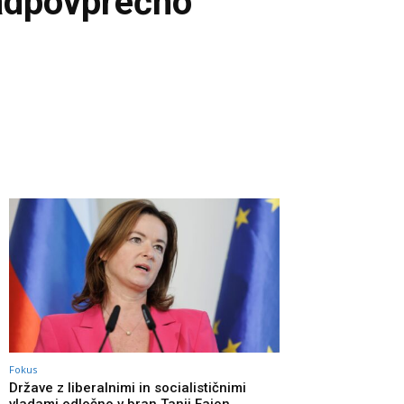
nadpovprečno
Fokus
Države z liberalnimi in socialističnimi