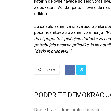
katerih delovne navade so zelo vprašljive,
za pokazati. Vendar pa to ni ovira, da nas n
odklop.
Je pa zelo zanimiva izjava uporabnika so
posameznikov zelo zanimivo mnenje:
“
V 
da si pogosto izplačujejo dodatke za na
potrebujejo pasivne prihodke, ki jih ost
“davki in prispevki”.”
Share
PODPRITE DEMOKRACIJ
Drage bralke, dragi bralci, donirajte