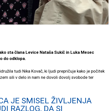
 kako sta člana Levice Nataša Sukič in Luka Mesec
co do odklopa.
družila tudi Nika Kovač, ki ljudi prepričuje kako je počitek
izem sili v delo in nam ne dovoli dovolj svobode ter
CA
JE SMISEL ŽIVLJENJA
DI RAZLOG, DA SI