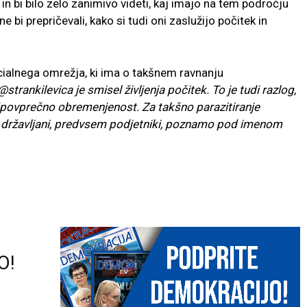
 in bi bilo zelo zanimivo videti, kaj imajo na tem področju
e bi prepričevali, kako si tudi oni zaslužijo počitek in
cialnega omrežja, ki ima o takšnem ravnanju
@strankilevica
je smisel življenja počitek. To je tudi razlog,
dpovprečno obremenjenost. Za takšno parazitiranje
ali državljani, predvsem podjetniki, poznamo pod imenom
O!