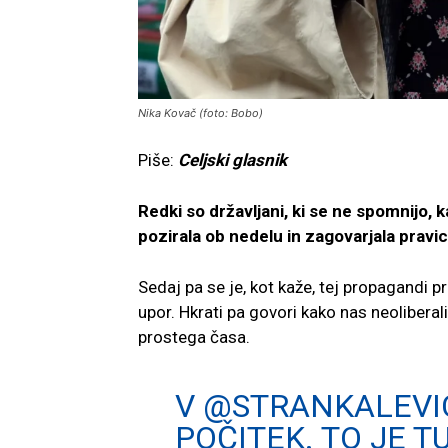
Nika Kovač (foto: Bobo)
Piše:
Celjski glasnik
Redki so državljani, ki se ne spomnijo,
pozirala ob nedelu in zagovarjala pravi
Sedaj pa se je, kot kaže, tej propagandi pri
upor. Hkrati pa govori kako nas neoliberal
prostega časa.
V
@STRANKALEVI
POČITEK. TO JE TU