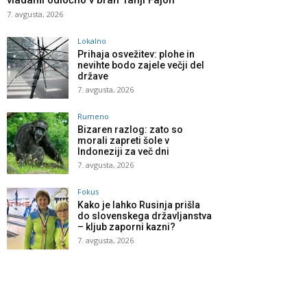
vladami odločno v bran Tanji Fajon
7. avgusta, 2026
Lokalno
Prihaja osvežitev: plohe in
nevihte bodo zajele večji del
države
7. avgusta, 2026
Rumeno
Bizaren razlog: zato so
morali zapreti šole v
Indoneziji za več dni
7. avgusta, 2026
Fokus
Kako je lahko Rusinja prišla
do slovenskega državljanstva
– kljub zaporni kazni?
7. avgusta, 2026