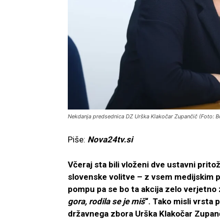
Nekdanja predsednica DZ Urška Klakočar Zupančič (Foto: 
Piše:
Nova24tv.si
Včeraj sta bili vloženi dve ustavni prit
slovenske volitve – z vsem medijskim po
pompu pa se bo ta akcija zelo verjetno
gora, rodila se je miš
“. Tako misli vrsta
državnega zbora Urška Klakočar Zupanči