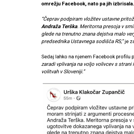
omrežju Facebook, nato pa jih izbrisala
“Čeprav podpiram vložitev ustavne prito
Andraža Terška
. Meritorna presoja v smi
glede na trenutno znana dejstva malo verj
predsednika Ustavnega sodišča RS,”
je z
Sedaj lahko na njenem Facebook profilu p
zaradi vplivanja na voljo volivcev s stra
volitvah v Sloveniji.”