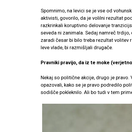
Spomnimo, na levici se je vse od vohunske b
aktivisti, govorilo, da je volilni rezultat 
razkrinkali koruptivno delovanje tranzicij
seveda ni zanimala. Sedaj namreč trdijo, da
zaradi česar bi bilo treba rezultat volitev 
leve vlade, bi razmišljali drugače.
Pravniki pravijo, da iz te moke (verjetn
Nekaj so politične akcije, drugo je pravo. 
opazovali, kako se je pravo podredilo poli
sodišče pokleknilo. Ali bo tudi v tem prime