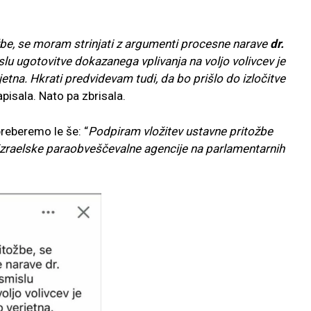
.
žbe, se moram strinjati z argumenti procesne narave
dr.
slu ugotovitve dokazanega vplivanja na voljo volivcev je
etna. Hkrati predvidevam tudi, da bo prišlo do izločitve
apisala. Nato pa zbrisala.
reberemo le še: “
Podpiram vložitev ustavne pritožbe
ni izraelske paraobveščevalne agencije na parlamentarnih