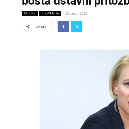
bosta ustavni pritož
22. maja, 2026
FOKUS
SLOVENIJA
Share