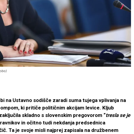
Bobo)
ožbi na Ustavno sodišče zaradi suma tujega vplivanja na
mpom, ki pritiče političnim akcijam levice. Kljub
 zaključila skladno s slovenskim pregovorom “
tresla se je
 pravnikov in očitno tudi nekdanja predsednica
č. Ta je svoje misli najprej zapisala na družbenem