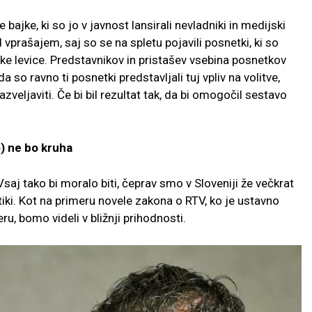
ajke, ki so jo v javnost lansirali nevladniki in medijski
pod vprašajem, saj so se na spletu pojavili posnetki, ki so
ske levice. Predstavnikov in pristašev vsebina posnetkov
 so ravno ti posnetki predstavljali tuj vpliv na volitve,
razveljaviti. Če bi bil rezultat tak, da bi omogočil sestavo
o) ne bo kruha
Vsaj tako bi moralo biti, čeprav smo v Sloveniji že večkrat
tiki. Kot na primeru novele zakona o RTV, ko je ustavno
ru, bomo videli v bližnji prihodnosti.