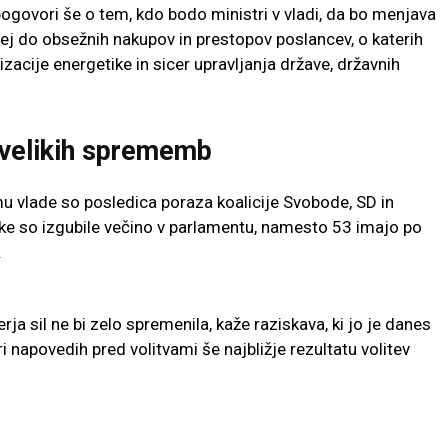
pogovori še o tem, kdo bodo ministri v vladi, da bo menjava
prej do obsežnih nakupov in prestopov poslancev, o katerih
vatizacije energetike in sicer upravljanja države, državnih
 velikih sprememb
u vlade so posledica poraza koalicije Svobode, SD in
nke so izgubile večino v parlamentu, namesto 53 imajo po
.
ja sil ne bi zelo spremenila, kaže raziskava, ki jo je danes
i napovedih pred volitvami še najbližje rezultatu volitev