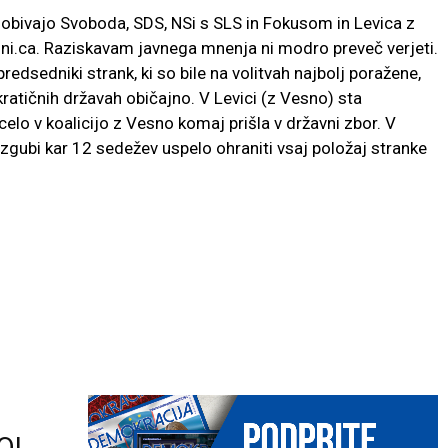
ridobivajo Svoboda, SDS, NSi s SLS in Fokusom in Levica z
sni.ca. Raziskavam javnega mnenja ni modro preveč verjeti.
redsedniki strank, ki so bile na volitvah najbolj poražene,
kratičnih državah običajno. V Levici (z Vesno) sta
e celo v koalicijo z Vesno komaj prišla v državni zbor. V
 izgubi kar 12 sedežev uspelo ohraniti vsaj položaj stranke
O!