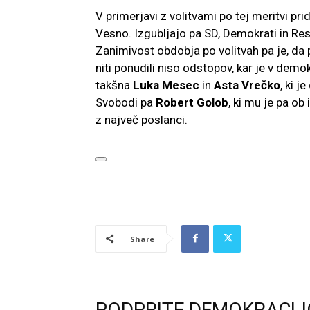
V primerjavi z volitvami po tej meritvi p
Vesno. Izgubljajo pa SD, Demokrati in Re
Zanimivost obdobja po volitvah pa je, da p
niti ponudili niso odstopov, kar je v demo
takšna
Luka Mesec
in
Asta Vrečko
, ki j
Svobodi
pa
Robert Golob
, ki mu je pa ob
z največ poslanci.
Share
PODPRITE DEMOKRACIJ