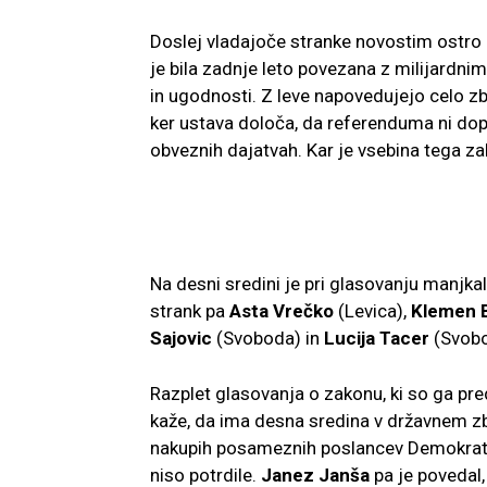
Doslej vladajoče stranke novostim ostro 
je bila zadnje leto povezana z milijardn
in ugodnosti. Z leve napovedujejo celo zb
ker ustava določa, da referenduma ni dopu
obveznih dajatvah. Kar je vsebina tega za
Na desni sredini je pri glasovanju manjka
strank pa
Asta Vrečko
(Levica),
Klemen 
Sajovic
(Svoboda) in
Lucija Tacer
(Svobo
Razplet glasovanja o zakonu, ki so ga pre
kaže, da ima desna sredina v državnem z
nakupih posameznih poslancev Demokratov 
niso potrdile.
Janez Janša
pa je povedal,