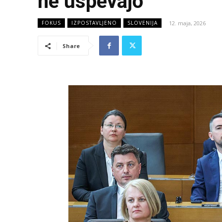
ne uspevajo
12. maja, 2026
FOKUS
IZPOSTAVLJENO
SLOVENIJA
Share