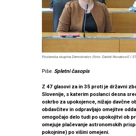
Poslanska skupina Demokratov (foto: Daniel Novakovič / S
Piše:
Spletni časopis
Z 47 glasovi za in 35 proti je državni z
Slovenije, s katerim poslanci desna sre
oskrbo za upokojence, nižajo davčne o
obdavčitev in odpravljajo omejitve odda
omogočajo delo tudi po upokojitvi ob pr
omejuje plačevanje astronomskih prispev
pokojnine) po višini omejeni.