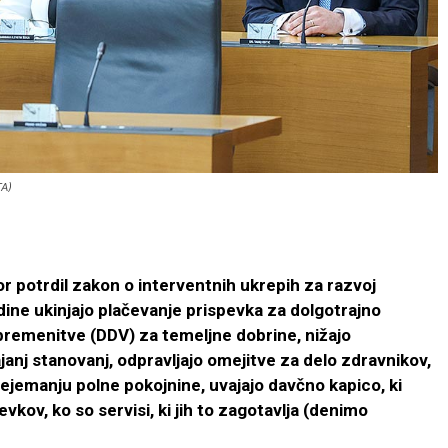
TA)
bor potrdil zakon o interventnih ukrepih za razvoj
dine ukinjajo plačevanje prispevka za dolgotrajno
bremenitve (DDV) za temeljne dobrine, nižajo
janj stanovanj, odpravljajo omejitve za delo zdravnikov,
ejemanju polne pokojnine, uvajajo davčno kapico, ki
kov, ko so servisi, ki jih to zagotavlja (denimo