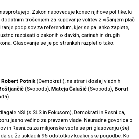
nasprotujejo. Zakon napoveduje konec njihove politike, ki
im dodatnim trošenjem za kupovanje volitev z višanjem plač
iranje podpisov za referendum, kjer se pa lahko zaplete,
stno razpisati o zakonih o davkih, carinah in drugih
kona. Glasovanje se je po strankah razpletlo tako:
l
Robert Potnik
(Demokrati), na strani doslej vladnih
Boštjančič
(Svoboda),
Mateja Čalušić
(Svoboda)
, Borut
da).
dlagale NSI (s SLS in Fokusom), Demokrati in Resni.ca,
boru jasno večino za prevzem vlade.
Neuradne govorice o
in Resni.ca za milijonske vsote se pri glasovanju (še)
 da so že uskladili 95 odstotkov koalicijske pogodbe. Ko