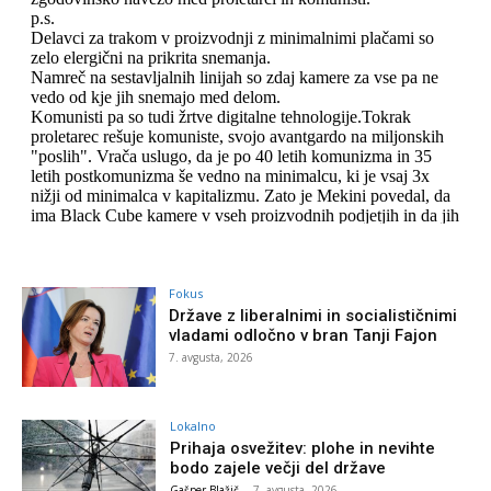
Fokus
Države z liberalnimi in socialističnimi
vladami odločno v bran Tanji Fajon
7. avgusta, 2026
Lokalno
Prihaja osvežitev: plohe in nevihte
bodo zajele večji del države
Gašper Blažič
-
7. avgusta, 2026