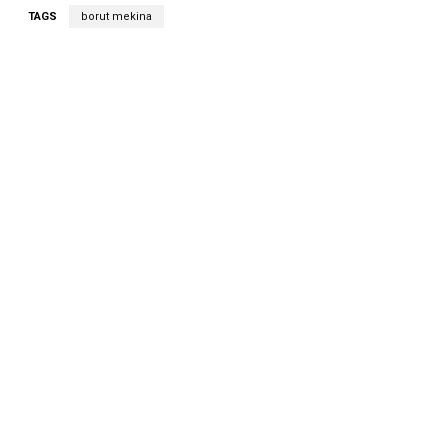
TAGS
borut mekina