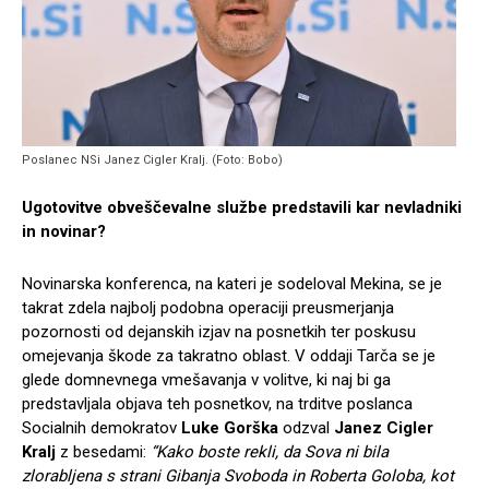
Poslanec NSi Janez Cigler Kralj. (Foto: Bobo)
Ugotovitve obveščevalne službe predstavili kar nevladniki
in novinar?
Novinarska konferenca, na kateri je sodeloval Mekina, se je
takrat zdela najbolj podobna operaciji preusmerjanja
pozornosti od dejanskih izjav na posnetkih ter poskusu
omejevanja škode za takratno oblast. V oddaji Tarča se je
glede domnevnega vmešavanja v volitve, ki naj bi ga
predstavljala objava teh posnetkov, na trditve poslanca
Socialnih demokratov
Luke Gorška
odzval
Janez Cigler
Kralj
z besedami:
“Kako boste rekli, da Sova ni bila
zlorabljena s strani Gibanja Svoboda in Roberta Goloba, kot