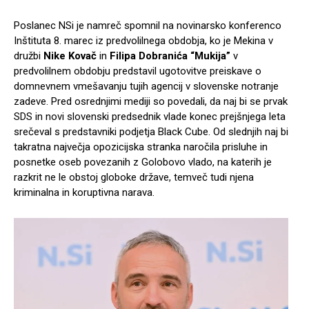
Poslanec NSi je namreč spomnil na novinarsko konferenco
Inštituta 8. marec iz predvolilnega obdobja, ko je Mekina v
družbi
Nike Kovač
in
Filipa Dobranića “Mukija”
v
predvolilnem obdobju predstavil ugotovitve preiskave o
domnevnem vmešavanju tujih agencij v slovenske notranje
zadeve. Pred osrednjimi mediji so povedali, da naj bi se prvak
SDS in novi slovenski predsednik vlade konec prejšnjega leta
srečeval s predstavniki podjetja Black Cube. Od slednjih naj bi
takratna največja opozicijska stranka naročila prisluhe in
posnetke oseb povezanih z Golobovo vlado, na katerih je
razkrit ne le obstoj globoke države, temveč tudi njena
kriminalna in koruptivna narava.