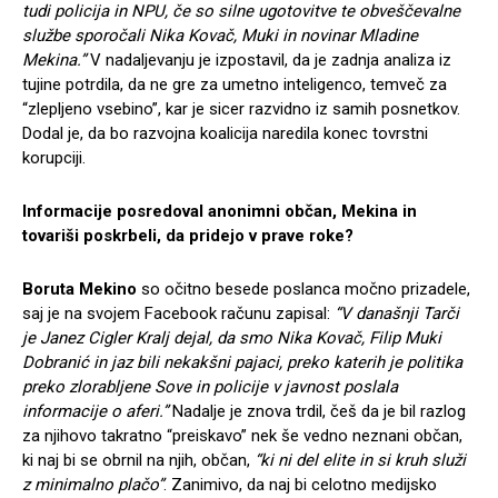
tudi policija in NPU, če so silne ugotovitve te obveščevalne
službe sporočali Nika Kovač, Muki in novinar Mladine
Mekina.”
V nadaljevanju je izpostavil, da je zadnja analiza iz
tujine potrdila, da ne gre za umetno inteligenco, temveč za
“zlepljeno vsebino”, kar je sicer razvidno iz samih posnetkov.
Dodal je, da bo razvojna koalicija naredila konec tovrstni
korupciji.
Informacije posredoval anonimni občan, Mekina in
tovariši poskrbeli, da pridejo v prave roke?
Boruta Mekino
so očitno besede poslanca močno prizadele,
saj je na svojem Facebook računu zapisal:
“V današnji Tarči
je Janez Cigler Kralj dejal, da smo Nika Kovač, Filip Muki
Dobranić in jaz bili nekakšni pajaci, preko katerih je politika
preko zlorabljene Sove in policije v javnost poslala
informacije o aferi.”
Nadalje je znova trdil, češ da je bil razlog
za njihovo takratno “preiskavo” nek še vedno neznani občan,
ki naj bi se obrnil na njih, občan,
“ki ni del elite in si kruh služi
z minimalno plačo”
. Zanimivo, da naj bi celotno medijsko