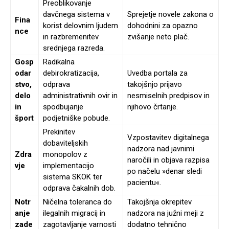
Preoblikovanje
davčnega sistema v
Sprejetje novele zakona o
Fina
korist delovnim ljudem
dohodnini za opazno
nce
in razbremenitev
zvišanje neto plač.
srednjega razreda.
Gosp
Radikalna
odar
debirokratizacija,
Uvedba portala za
stvo,
odprava
takojšnjo prijavo
delo
administrativnih ovir in
nesmiselnih predpisov in
in
spodbujanje
njihovo črtanje.
šport
podjetniške pobude.
Prekinitev
Vzpostavitev digitalnega
dobaviteljskih
nadzora nad javnimi
Zdra
monopolov z
naročili in objava razpisa
vje
implementacijo
po načelu »denar sledi
sistema SKOK ter
pacientu«.
odprava čakalnih dob.
Notr
Ničelna toleranca do
Takojšnja okrepitev
anje
ilegalnih migracij in
nadzora na južni meji z
zade
zagotavljanje varnosti
dodatno tehnično