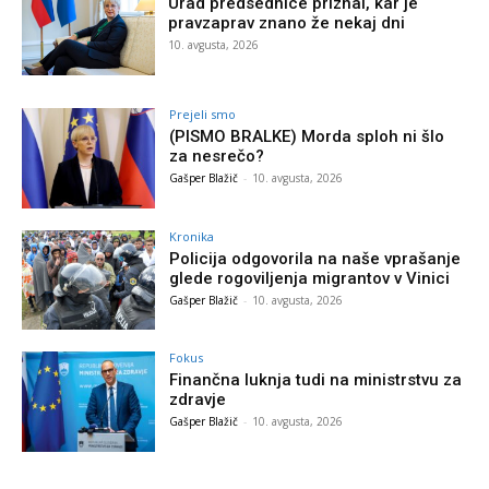
Urad predsednice priznal, kar je
pravzaprav znano že nekaj dni
10. avgusta, 2026
Prejeli smo
(PISMO BRALKE) Morda sploh ni šlo
za nesrečo?
Gašper Blažič
-
10. avgusta, 2026
Kronika
Policija odgovorila na naše vprašanje
glede rogoviljenja migrantov v Vinici
Gašper Blažič
-
10. avgusta, 2026
Fokus
Finančna luknja tudi na ministrstvu za
zdravje
Gašper Blažič
-
10. avgusta, 2026