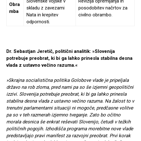
Slovenske vojske v
Revizija opremljanja in
Obra
skladu z zavezami
posodobitev načrtov za
mba
Nata in krepitev
civilno obrambo.
odpornosti.
Dr. Sebastjan Jeretič, politični analitik: »Slovenija
potrebuje preobrat, ki bi ga lahko prinesla stabilna desna
vlada z ustavno večino razuma.«
»Skrajna socialistična politika Golobove vlade je pripeljala
državo na rob zloma, pred nami pa so še izjemni geopolitični
izzivi. Slovenija potrebuje preobrat, ki bi ga lahko prinesla
stabilna desna vlada z ustavno večino razuma. Na žalost to v
trenutni parlamentarni situaciji ni mogoče, predčasne volitve
pa so v teh razmerah izjemno tveganje. Zato bo očitno
morala desnica še enkrat reševati Slovenijo, četudi v težkih
političnih pogojih. Izhodišča programa morebitne nove vlade
predstavljajo pravi manifest za razvojni preobrat. Prvi korak