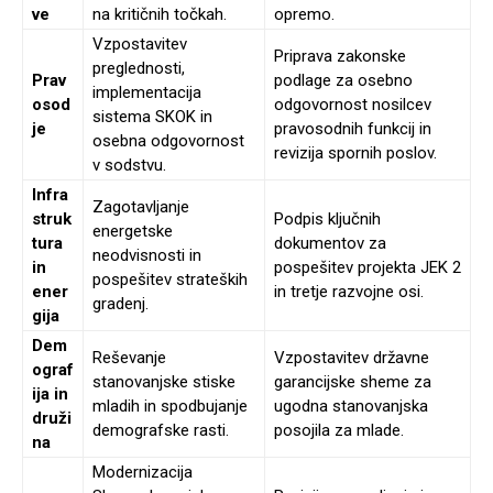
ve
na kritičnih točkah.
opremo.
Vzpostavitev
Priprava zakonske
preglednosti,
Prav
podlage za osebno
implementacija
osod
odgovornost nosilcev
sistema SKOK in
je
pravosodnih funkcij in
osebna odgovornost
revizija spornih poslov.
v sodstvu.
Infra
Zagotavljanje
struk
Podpis ključnih
energetske
tura
dokumentov za
neodvisnosti in
in
pospešitev projekta JEK 2
pospešitev strateških
ener
in tretje razvojne osi.
gradenj.
gija
Dem
Reševanje
Vzpostavitev državne
ograf
stanovanjske stiske
garancijske sheme za
ija in
mladih in spodbujanje
ugodna stanovanjska
druži
demografske rasti.
posojila za mlade.
na
Modernizacija