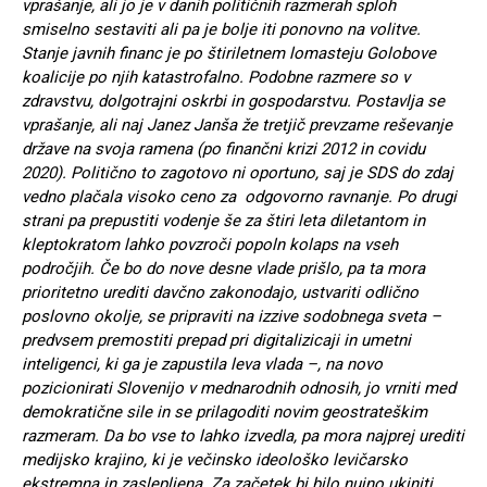
vprašanje, ali jo je v danih političnih razmerah sploh
smiselno sestaviti ali pa je bolje iti ponovno na volitve.
Stanje javnih financ je po štiriletnem lomasteju Golobove
koalicije po njih katastrofalno. Podobne razmere so v
zdravstvu, dolgotrajni oskrbi in gospodarstvu. Postavlja se
vprašanje, ali naj Janez Janša že tretjič prevzame reševanje
države na svoja ramena (po finančni krizi 2012 in covidu
2020). Politično to zagotovo ni oportuno, saj je SDS do zdaj
vedno plačala visoko ceno za odgovorno ravnanje. Po drugi
strani pa prepustiti vodenje še za štiri leta diletantom in
kleptokratom lahko povzroči popoln kolaps na vseh
področjih. Če bo do nove desne vlade prišlo, pa ta mora
prioritetno urediti davčno zakonodajo, ustvariti odlično
poslovno okolje, se pripraviti na izzive sodobnega sveta –
predvsem premostiti prepad pri digitalizicaji in umetni
inteligenci, ki ga je zapustila leva vlada –, na novo
pozicionirati Slovenijo v mednarodnih odnosih, jo vrniti med
demokratične sile in se prilagoditi novim geostrateškim
razmeram. Da bo vse to lahko izvedla, pa mora najprej urediti
medijsko krajino, ki je večinsko ideološko levičarsko
ekstremna in zaslepljena. Za začetek bi bilo nujno ukiniti