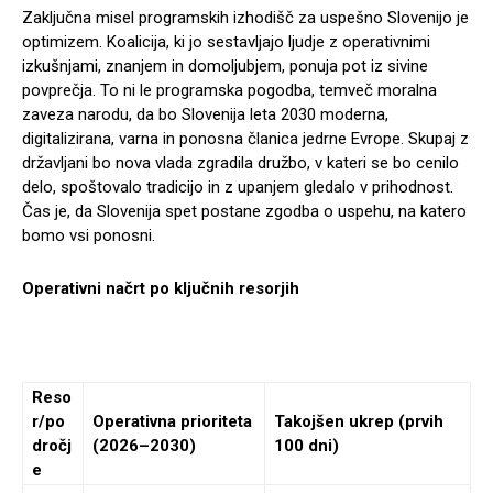
Zaključna misel programskih izhodišč za uspešno Slovenijo je
optimizem. Koalicija, ki jo sestavljajo ljudje z operativnimi
izkušnjami, znanjem in domoljubjem, ponuja pot iz sivine
povprečja. To ni le programska pogodba, temveč moralna
zaveza narodu, da bo Slovenija leta 2030 moderna,
digitalizirana, varna in ponosna članica jedrne Evrope. Skupaj z
državljani bo nova vlada zgradila družbo, v kateri se bo cenilo
delo, spoštovalo tradicijo in z upanjem gledalo v prihodnost.
Čas je, da Slovenija spet postane zgodba o uspehu, na katero
bomo vsi ponosni.
Operativni načrt po ključnih resorjih
Reso
r/po
Operativna prioriteta
Takojšen ukrep (prvih
dročj
(2026–2030)
100 dni)
e