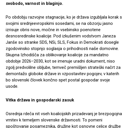
svobodo, varnost in blaginjo.
Po obdobju razvojne stagnacije, ko je država izgubljala korak s
svojimi srednjeevropskimi sosedami, se na obzorju jasno
izrisuje obris nove, močne in vsebinsko poenotene
desnosredinske koalicije. Pod izkušenim vodstvom Janeza
Janše so stranke SDS, NSi, SLS, Fokus in Demokrati dosegle
zgodovinsko stopnjo soglasja o prihodnosti naše domovine.
Skupna Izhodišča za oblikovanje koalicije za mandatno
obdobje 2026–2030, kot se imenuje uradni dokument, niso
zgolj predvolilne obljube, temveč premišljen strateški načrt za
demontažo globoke države in vzpostavitev pogojev, v katerih
bo slovenski človek končno spet postal gospodar svoje
usode.
Vitka država in gospodarski zasuk
Osrednja rdeča nit vseh koalicijskih prizadevanj je brezpogojna
vrnitev k temeljem slovenske državnosti. To pomeni
spoštovanje posameznika, družine kot osnovne celice družbe