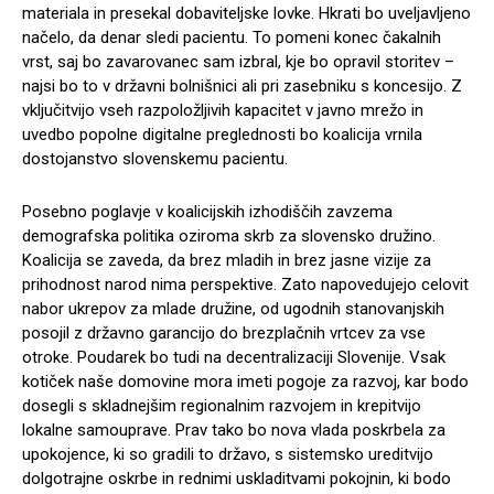
materiala in presekal dobaviteljske lovke. Hkrati bo uveljavljeno
načelo, da denar sledi pacientu. To pomeni konec čakalnih
vrst, saj bo zavarovanec sam izbral, kje bo opravil storitev –
najsi bo to v državni bolnišnici ali pri zasebniku s koncesijo. Z
vključitvijo vseh razpoložljivih kapacitet v javno mrežo in
uvedbo popolne digitalne preglednosti bo koalicija vrnila
dostojanstvo slovenskemu pacientu.
Posebno poglavje v koalicijskih izhodiščih zavzema
demografska politika oziroma skrb za slovensko družino.
Koalicija se zaveda, da brez mladih in brez jasne vizije za
prihodnost narod nima perspektive. Zato napovedujejo celovit
nabor ukrepov za mlade družine, od ugodnih stanovanjskih
posojil z državno garancijo do brezplačnih vrtcev za vse
otroke. Poudarek bo tudi na decentralizaciji Slovenije. Vsak
kotiček naše domovine mora imeti pogoje za razvoj, kar bodo
dosegli s skladnejšim regionalnim razvojem in krepitvijo
lokalne samouprave. Prav tako bo nova vlada poskrbela za
upokojence, ki so gradili to državo, s sistemsko ureditvijo
dolgotrajne oskrbe in rednimi uskladitvami pokojnin, ki bodo