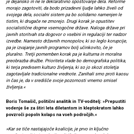
je dejansko in ne le deklarativno spoštovanje dela. Reforme
morajo zagotoviti, da bodo prizadevni ljudje lahko živeli od
svojega dela, socialni sistem pa bo solidarno namenjen le
tistim, ki drugače ne zmorejo. Drugi korak je opustitev
socialistične dogme vsemogočne države. Naloga države pri
javnih storitvah sta dogovor o vsebini in regulaciji ter nadzor
izvedbe. Namesto državnih monopolov, ki so leglo korupcije,
pa je izvajanje javnih programov bolj učinkovito, če je
pluralno. Tretji pomemben korak pa je kulturna in moralna
preobrazba družbe. Prioriteta vlade bo demografska politika,
ki terja predvsem kulturo življenja, ki so jo skozi stoletja
zagotavljale tradicionalne vrednote. Zanihali smo proti kaosu
in čas je, da v središče svoje pozornosti vrnemo smisel
življenja.«
Boris Tomašič, politični analitik in TV-voditelj: »Prepustiti
v
odenje še za štiri leta diletantom in kleptokratom lahko
povzroči popoln kolaps na vseh področjih.
«
»Kar se tiče nastajajoče koalicije, je prvo in ključno