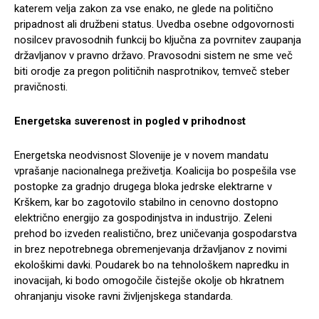
katerem velja zakon za vse enako, ne glede na politično
pripadnost ali družbeni status. Uvedba osebne odgovornosti
nosilcev pravosodnih funkcij bo ključna za povrnitev zaupanja
državljanov v pravno državo. Pravosodni sistem ne sme več
biti orodje za pregon političnih nasprotnikov, temveč steber
pravičnosti.
Energetska suverenost in pogled v prihodnost
Energetska neodvisnost Slovenije je v novem mandatu
vprašanje nacionalnega preživetja. Koalicija bo pospešila vse
postopke za gradnjo drugega bloka jedrske elektrarne v
Krškem, kar bo zagotovilo stabilno in cenovno dostopno
električno energijo za gospodinjstva in industrijo. Zeleni
prehod bo izveden realistično, brez uničevanja gospodarstva
in brez nepotrebnega obremenjevanja državljanov z novimi
ekološkimi davki. Poudarek bo na tehnološkem napredku in
inovacijah, ki bodo omogočile čistejše okolje ob hkratnem
ohranjanju visoke ravni življenjskega standarda.