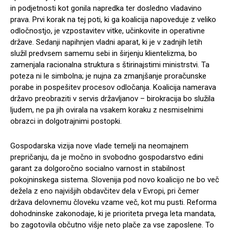
in podjetnosti kot gonila napredka ter dosledno vladavino
prava. Prvi korak na tej poti, ki ga koalicija napoveduje z veliko
odločnostjo, je vzpostavitev vitke, učinkovite in operativne
države. Sedanji napihnjen vladni aparat, ki je v zadnjih letih
služil predvsem samemu sebi in širjenju klientelizma, bo
zamenjala racionalna struktura s štirinajstimi ministrstvi. Ta
poteza ni le simbolna; je nujna za zmanjšanje proračunske
porabe in pospešitev procesov odločanja. Koalicija namerava
državo preobraziti v servis državljanov – birokracija bo služila
ljudem, ne pa jih ovirala na vsakem koraku z nesmiselnimi
obrazci in dolgotrajnimi postopki.
Gospodarska vizija nove vlade temelji na neomajnem
prepričanju, da je močno in svobodno gospodarstvo edini
garant za dolgoročno socialno varnost in stabilnost
pokojninskega sistema. Slovenija pod novo koalicijo ne bo več
dežela z eno najvišjih obdavčitev dela v Evropi, pri čemer
država delovnemu človeku vzame več, kot mu pusti. Reforma
dohodninske zakonodaje, ki je prioriteta prvega leta mandata,
bo zagotovila občutno višje neto plače za vse zaposlene. To