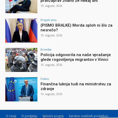
pravzaprav znano že nekaj dni
10. avgusta, 2026
Prejeli smo
(PISMO BRALKE) Morda sploh ni šlo za
nesrečo?
10. avgusta, 2026
Kronika
Policija odgovorila na naše vprašanje
glede rogoviljenja migrantov v Vinici
10. avgusta, 2026
Fokus
Finančna luknja tudi na ministrstvu za
zdravje
10. avgusta, 2026
O reviji
O podjetju
Splošni pogoji
Varstvo osebnih podatkov