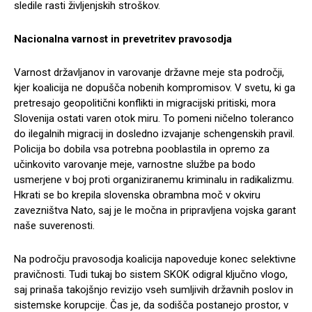
sledile rasti življenjskih stroškov.
Nacionalna varnost in prevetritev pravosodja
Varnost državljanov in varovanje državne meje sta področji,
kjer koalicija ne dopušča nobenih kompromisov. V svetu, ki ga
pretresajo geopolitični konflikti in migracijski pritiski, mora
Slovenija ostati varen otok miru. To pomeni ničelno toleranco
do ilegalnih migracij in dosledno izvajanje schengenskih pravil.
Policija bo dobila vsa potrebna pooblastila in opremo za
učinkovito varovanje meje, varnostne službe pa bodo
usmerjene v boj proti organiziranemu kriminalu in radikalizmu.
Hkrati se bo krepila slovenska obrambna moč v okviru
zavezništva Nato, saj je le močna in pripravljena vojska garant
naše suverenosti.
Na področju pravosodja koalicija napoveduje konec selektivne
pravičnosti. Tudi tukaj bo sistem SKOK odigral ključno vlogo,
saj prinaša takojšnjo revizijo vseh sumljivih državnih poslov in
sistemske korupcije. Čas je, da sodišča postanejo prostor, v