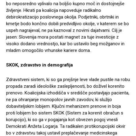
bo neposredno vplivalo na boljšo kupno moč in dostojnejše
življenje. Hkrati pa koalicija napoveduje radikalno
debirokratizacijo poslovnega okolja. Podjetniki, obrtniki in
kmetje bodo končno dobili predvidljivo okolje, v katerem se bo
uspeh nagrajeval, ne pa kaznoval z novimi dajatvami. Cilj je
jasen: Slovenija mora postati magnet za tuje investicije z
visoko dodano vrednostjo, kar bo ustavilo beg možganov in
mladim omogočilo vrhunske kariere doma.
SKOK, zdravstvo in demografija
Zdravstveni sistem, ki so ga prejšnje leve vlade pustile na robu
propada zaradi ideološke zaslepljenosti, bo doživel korenito
prenovo. Koalicijska izhodišča v središče postavljajo pacienta,
ne pa ohranjanje monopolov javnih zavodov, ki služijo
dobaviteljskim lobijem. Ključni mehanizem prenove in boja
proti lobijem bo sistem SKOK (Sistem za korenit obračun s
korupcijo), ki so ga v pogajanja kot obvezen pogoj vnesli
Demokrati Anžeta Logarja. Ta radikalen protikorupcijski okvir
bo v zdravstvu takoj ustavil preplačevanje medicinskega